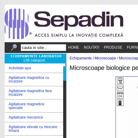
HOME
NOUTATI
PRODUSE
FURN
Echipamente /
Microscoape
/
Microscoap
138 categorii
Microscoape biologice pe
Activitate apa
Agitatoare magnetice cu
incalzire
Agitatoare magnetice fara
incalzire
Agitatoare magnetice
speciale
Agitatoare mecanice
Agitatoare vibrate cu miscare
liniara