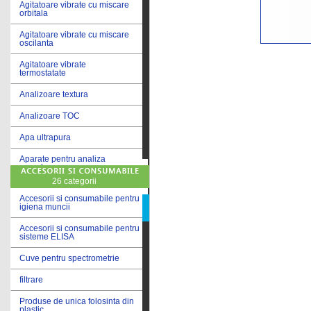
Agitatoare vibrate cu miscare
orbitala
Agitatoare vibrate cu miscare
oscilanta
Agitatoare vibrate
termostatate
Analizoare textura
Analizoare TOC
Apa ultrapura
Aparate pentru analiza
cereale
26 categorii
Aparate pentru testare lacuri
si vopsele
Accesorii si consumabile pentru
igiena muncii
Aparate pentru testare lapte
Accesorii si consumabile pentru
sisteme ELISA
Autoclave
Cuve pentru spectrometrie
Bai de apa
filtrare
Bai de apa vibrate
Produse de unica folosinta din
Bai de calibrare
plastic