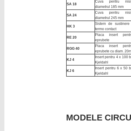
Cuva pentru nis
SA 18
diametrul 185 mm
Cuva pentru nis
SA 24
diametrul 245 mm
Sistem de sustinere
HK 3
termo contact
Placa insert pen
RE 20
eprubete
Placa insert pen
RGG 40
eprubete cu diam. 20
Insert pentru 4 x 100 
KJ 4
Kjeldahl
Insert pentru 6 x 50 
KJ 6
Kjeldahl
MODELE CIRCU