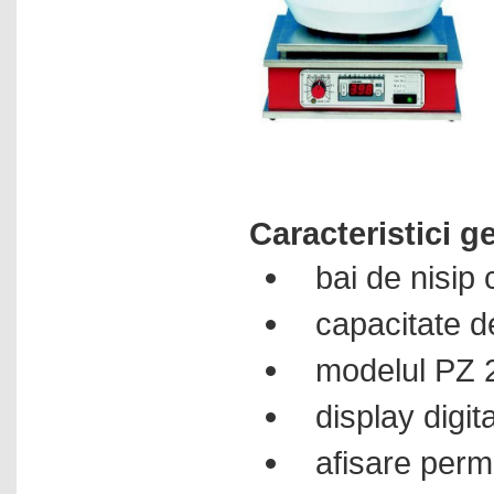
Pompe peristaltice
Pompe prelevare aer
Pompe seringa
PRODUCATOR: GRANT
SCIENTIFIC - ANGLIA
Punct de topire
Racitoare
Caracteristici g
Reactoare
bai de nisip
Refractometre
Refrigeratoare
capacitate de
Reometre
modelul PZ 26
Rolere
Rotametre
display digita
Rotatoare
afisare perm
Sisteme de aspiratie lichide