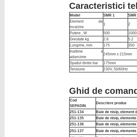
Caracteristici t
Model
SMR 1
SMR
Element de
1
2
incalzire
Putere , W
500
1000
Greutate kg
2.8
5.2
Lungime, mm
175
350
Inaltime x
245mm x 215mm
adancime
Spatiul dintre bai
175mm
Tensiune
230V, 50/60Hz
Ghid de coman
Cod
Descriere produs
SEPADIN
251-134
Baie de nisip, element d
251-135
Baie de nisip, elemente 
251-136
Baie de nisip, elemente 
251-137
Baie de nisip, elemente 