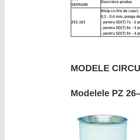
tip Stomacher
Descriere produs
SEPADIN
Nisip cu fire de cuart,
Omogenizatoare manuale
0,1 - 0,4 mm, punga d
Omogenizatoare rotor stator
251-161
- pentru SD(T) 7x - 2 
- pentru SD(T) 8x - 3 
Omogenizatoare ultrasonice
- pentru SD(T) 9x - 4 
Osmometre
Oxigenometre
PH-metre
MODELE CIRC
Plite electrice
Polarimetre
Pompe de vid controlere si
Modelele PZ 26-
vacuumetre
Pompe de vid cu elemente
rotative
Pompe de vid cu membrana
Pompe de vid pentru vid inalt
Pompe dozatoare