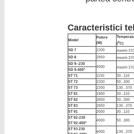
Cuptoare cu camera
Cuptoare pentru aplicatii
speciale
Caracteristici t
Cuptoare pentru temperaturi
inalte
Temperat
Putere
Model
Cuptoare pentru tratamente
0
(W)
(
C)
termice
SD 7
2200
maxim 37
Cuptoare tubulare
SD 8
2850
maxim 37
SD 9--230
Debitmetre de masa
4000
maxim 37
SD 9-400*
Densimetre electronice
ST 71
1150
30...110
ST 72
2200
50...300
Densitometre
ST 73
2200
130...370
Dozari lichide
ST 81
1800
30...110
ST 82
2850
50...300
Dulapuri pentru laboratoare
ST 83
2850
130...370
Echipamente industriale
ST 91
2000
30...110
ST 92-230
Echipamente pentru sinteze
4000
50...300
ST 92-400*
paralele
ST 93 230
4000
130...370
Electrochimice