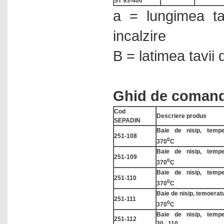
ST 93-400*
multiparametrice
a = lungimea ta
Electroforeza
incalzire
Etuve
Evaporatoare rotative
B = latimea tavii 
Exicatoare paralelipiedice
Extractie in faza solida
Ghid de coman
Flamfotometre
Cod
Fotometre
Descriere produs
SEPADIN
Histologie - patologie
Baie de nisip, temp
251-108
0
370
C
Hote cu aer laminar
Baie de nisip, temp
251-109
Incubatoare
0
370
C
Baie de nisip, temp
Incubatoare cu racire
251-110
0
370
C
Incubatoare de hibridizare
Baie de nisip, temoera
251-111
0
370
C
Incubatoare vibrate
Baie de nisip, temp
251-112
Ionometre
30...110