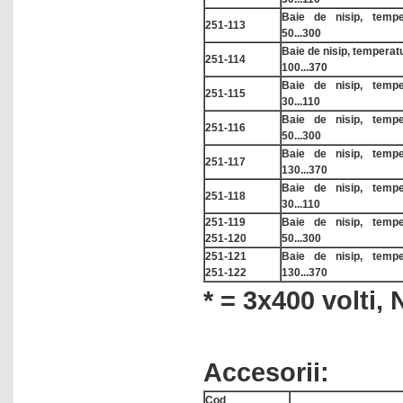
Baie de nisip, temp
Luminometre
251-113
50...300
Luxmetre
Baie de nisip, tempera
251-114
100...370
Manometre digitale
Baie de nisip, temp
251-115
30...110
Masini fabricat gheata
Baie de nisip, temp
251-116
Masini spalat sticlarie
50...300
Baie de nisip, temp
251-117
Microbiologie
130...370
Baie de nisip, temp
Microscoape
251-118
30...110
Monodistilatoare -
251-119
Baie de nisip, temp
bidistilatoare
251-120
50...300
251-121
Baie de nisip, temp
Mori de laborator
251-122
130...370
Nise chimice aspirante
* = 3x400 volti, 
Nise chimice filtrante
Numaratoare de colonii
Accesorii:
Omogenizatoare cu bile
Omogenizatoare cu palete
Cod