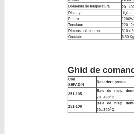
Domeniul de temperatura
Termo-anemometre
20...40
Display
digital
Termo-cicloare
Putere
1200W
Tensiune
220...2
Termo-higrometre
Dimensiuni externe
310 x 
Termometre electronice
Greutate
6,80 K
Termometre IR
Titratoare
Umidometre
Ghid de coman
Vascozimetre capilare
Cod
Vascozimetre cu vibratii
Descriere produs
SEPADIN
Vascozimetre rotative
Baie de nisip, dom
251-105
0
20...400
C
Vortexuri
Baie de nisip, dom
251-106
0
20...700
C