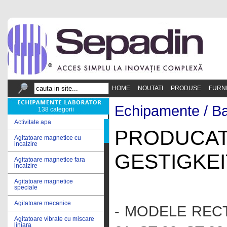
HOME
NOUTATI
PRODUSE
FURN
Echipamente /
Ba
138 categorii
Activitate apa
PRODUCAT
Agitatoare magnetice cu
incalzire
GESTIGKEI
Agitatoare magnetice fara
incalzire
Agitatoare magnetice
speciale
Agitatoare mecanice
- MODELE RECTA
Agitatoare vibrate cu miscare
liniara