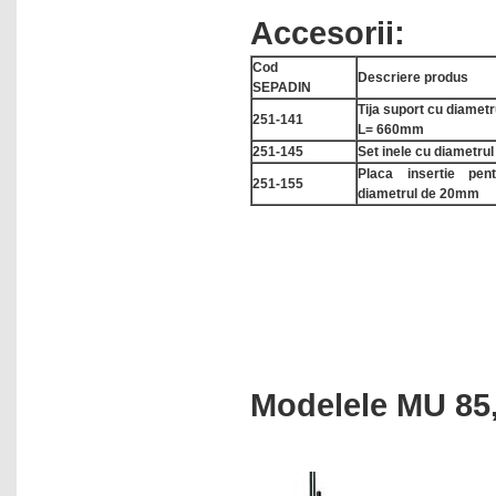
Accesorii:
Cod
Descriere produs
SEPADIN
Tija suport cu diamet
251-141
L= 660mm
251-145
Set inele cu diametru
Placa insertie pe
251-155
diametrul de 20mm
Modelele MU 85,