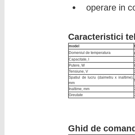
operare in c
Caracteristici t
model
Domeniul de temperatura
Capacitate, l
Putere, W
Tensiune, V
Spatiul de lucru (daimetru x inaltime),
mm
Inaltime, mm
Greutate
Ghid de coman