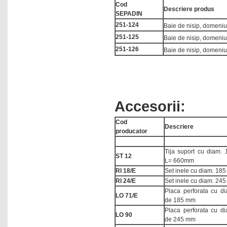
Cod
Descriere produs
SEPADIN
251-124
Baie de nisip, domeniu
251-125
Baie de nisip, domeniu
251-126
Baie de nisip, domeniu
Accesorii:
Cod
Descriere
producator
Tija suport cu diam.
ST 12
L= 660mm
RI 18/E
Set inele cu diam. 18
RI 24/E
Set inele cu diam. 24
Placa perforata cu di
LO 71/E
de 185 mm
Placa perforata cu di
LO 90
de 245 mm