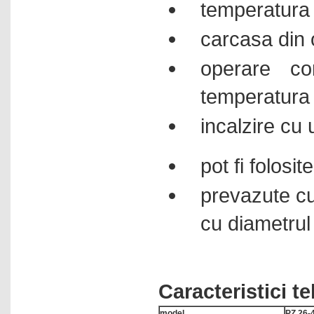
temperatura 
Sisteme de cernere
Sisteme ELISA
carcasa din 
Sisteme extractie fibre
operare co
Sisteme Kjeldahl
temperatura
Sisteme Soxhlet
Sisteme SPR - surface
incalzire cu 
plasmon resonance
Sonometre
pot fi folosi
Spectrofotometre in vizibil
prevazute cu 
Spectrofotometre UV / vis
Statii de lucru electrochimice
cu diametru
Stereomicroscoape
Sterilizatoare cu aer cald
Sterilizatoare pentru
Caracteristici t
microbiologie
Tensiometre
model
PZ 26-