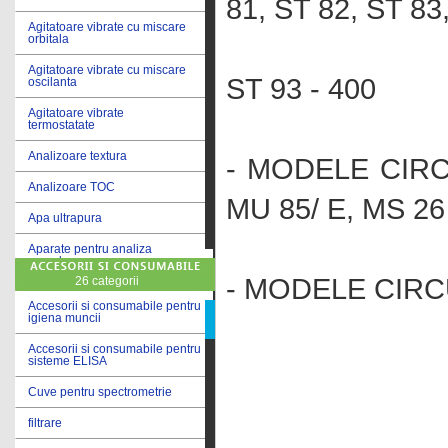
81, ST 82, ST 83
Agitatoare vibrate cu miscare
ST 92 -
orbitala
Agitatoare vibrate cu miscare
ST 93 - 400
oscilanta
Agitatoare vibrate
termostatate
Analizoare textura
- MODELE CIRCU
Analizoare TOC
MU 85/ E, MS 26
Apa ultrapura
Aparate pentru analiza
cereale
- MODELE CIRC
26 categorii
Aparate pentru testare lacuri
si vopsele
Accesorii si consumabile pentru
igiena muncii
Aparate pentru testare lapte
Accesorii si consumabile pentru
sisteme ELISA
Autoclave
Cuve pentru spectrometrie
Bai de apa
filtrare
Bai de apa vibrate