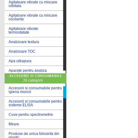
Agitatoare vibrate cu miscare
orbitala
Agitatoare vibrate cu miscare
oscilanta
Agitatoare vibrate
termostatate
Analizoare textura
Analizoare TOC
Apa ultrapura
Aparate pentru analiza
cereale
26 categorii
Aparate pentru testare lacuri
si vopsele
Accesorii si consumabile pentru
igiena muncii
Aparate pentru testare lapte
Accesorii si consumabile pentru
sisteme ELISA
Autoclave
Cuve pentru spectrometrie
Bai de apa
filtrare
Bai de apa vibrate
Produse de unica folosinta din
Bai de calibrare
plastic