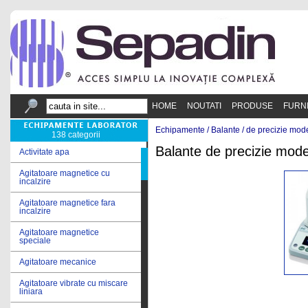
HOME
NOUTATI
PRODUSE
FURN
Echipamente /
Balante
/
de precizie mode
138 categorii
Balante de precizie model
Activitate apa
Agitatoare magnetice cu
incalzire
Agitatoare magnetice fara
incalzire
Agitatoare magnetice
speciale
Agitatoare mecanice
Agitatoare vibrate cu miscare
liniara