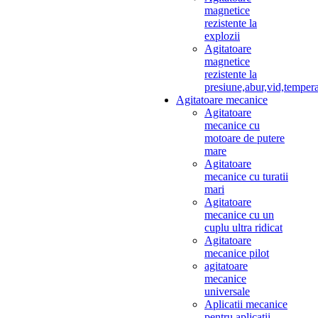
magnetice
rezistente la
explozii
Agitatoare
magnetice
rezistente la
presiune,abur,vid,temper
Agitatoare mecanice
Agitatoare
mecanice cu
motoare de putere
mare
Agitatoare
mecanice cu turatii
mari
Agitatoare
mecanice cu un
cuplu ultra ridicat
Agitatoare
mecanice pilot
agitatoare
mecanice
universale
Aplicatii mecanice
pentru aplicatii