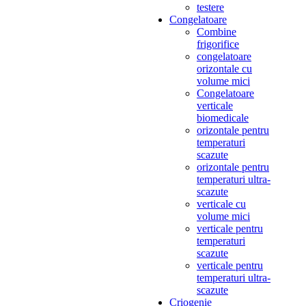
testere
Congelatoare
Combine
frigorifice
congelatoare
orizontale cu
volume mici
Congelatoare
verticale
biomedicale
orizontale pentru
temperaturi
scazute
orizontale pentru
temperaturi ultra-
scazute
verticale cu
volume mici
verticale pentru
temperaturi
scazute
verticale pentru
temperaturi ultra-
scazute
Criogenie