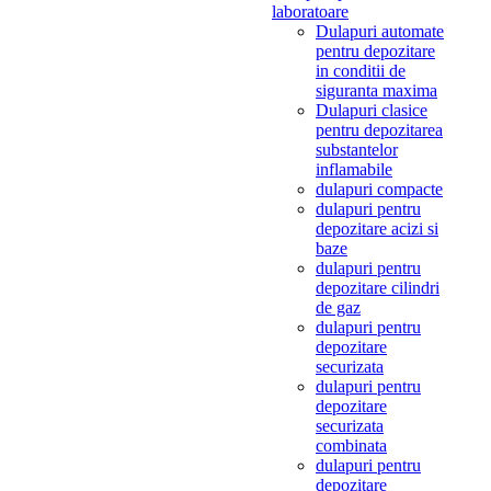
laboratoare
Dulapuri automate
pentru depozitare
in conditii de
siguranta maxima
Dulapuri clasice
pentru depozitarea
substantelor
inflamabile
dulapuri compacte
dulapuri pentru
depozitare acizi si
baze
dulapuri pentru
depozitare cilindri
de gaz
dulapuri pentru
depozitare
securizata
dulapuri pentru
depozitare
securizata
combinata
dulapuri pentru
depozitare