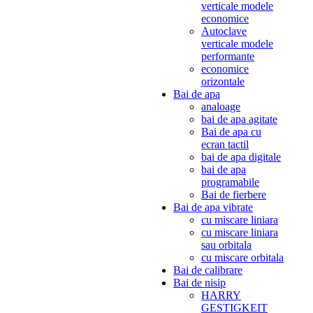
verticale modele
economice
Autoclave
verticale modele
performante
economice
orizontale
Bai de apa
analoage
bai de apa agitate
Bai de apa cu
ecran tactil
bai de apa digitale
bai de apa
programabile
Bai de fierbere
Bai de apa vibrate
cu miscare liniara
cu miscare liniara
sau orbitala
cu miscare orbitala
Bai de calibrare
Bai de nisip
HARRY
GESTIGKEIT