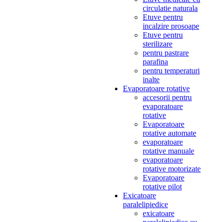
circulatie naturala
Etuve pentru
incalzire prosoape
Etuve pentru
sterilizare
pentru pastrare
parafina
pentru temperaturi
inalte
Evaporatoare rotative
accesorii pentru
evaporatoare
rotative
Evaporatoare
rotative automate
evaporatoare
rotative manuale
evaporatoare
rotative motorizate
Evaporatoare
rotative pilot
Exicatoare
paralelipiedice
exicatoare