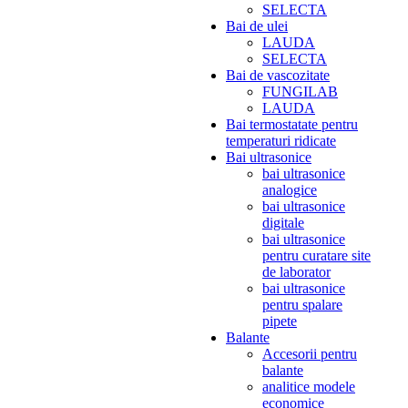
SELECTA
Bai de ulei
LAUDA
SELECTA
Bai de vascozitate
FUNGILAB
LAUDA
Bai termostatate pentru
temperaturi ridicate
Bai ultrasonice
bai ultrasonice
analogice
bai ultrasonice
digitale
bai ultrasonice
pentru curatare site
de laborator
bai ultrasonice
pentru spalare
pipete
Balante
Accesorii pentru
balante
analitice modele
economice