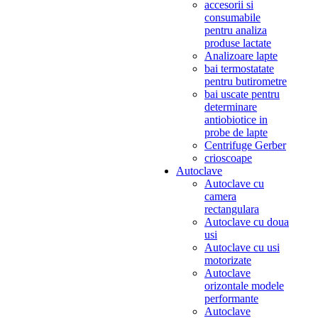
accesorii si
consumabile
pentru analiza
produse lactate
Analizoare lapte
bai termostatate
pentru butirometre
bai uscate pentru
determinare
antiobiotice in
probe de lapte
Centrifuge Gerber
crioscoape
Autoclave
Autoclave cu
camera
rectangulara
Autoclave cu doua
usi
Autoclave cu usi
motorizate
Autoclave
orizontale modele
performante
Autoclave