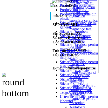
pentru tehnica PCR
fara incalzire cu
Produse din portelan
mai multe pozitii
Produse din teflon
fara incalzire
Produse reutilizabile din
digitale cu
CONTACT
plastic
suprafata ceramica
Sticlarie - produse de uz
SEPADIN SRL
mini agitatoare
general
magnetice fara
Sticlarie - eprubete
Str. Soveja nr 75,
incalzire
Sticlarie - exicatoare
Sector 1, Bucuresti
Mini agitatoare
Sticlarie - palnii
Cod postal 012303
magnetice
Sticlarie - produse pentru
portabile
microbiologie
Tel: +40 722 268 227
Agitatoare magnetice
Sticlarie - produse pentru
+40 21 211 0795
speciale
microscopie
agitatoare
Sticlarie - produse pentru
magnetice
testare sange
E-mail: office@sepadin.ro
industriale pentru
Sticlarie - reactoare
medii vascoase si
Sticlarie - recipiente
volume mari
Sticlarie cu slif
agitatoare
Sticlarie sinterizata
magnetice pentru
Sticlarie volumetrica
culturi celulare
Termometre din sticla
Agitatoare
Ustensile metalice pentru
magnetice pentru
laborator
microplaci
Agitatoare