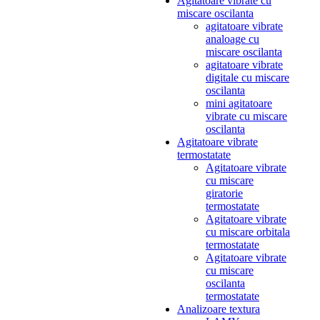
Agitatoare vibrate cu
miscare oscilanta
agitatoare vibrate
analoage cu
miscare oscilanta
agitatoare vibrate
digitale cu miscare
oscilanta
mini agitatoare
vibrate cu miscare
oscilanta
Agitatoare vibrate
termostatate
Agitatoare vibrate
cu miscare
giratorie
termostatate
Agitatoare vibrate
cu miscare orbitala
termostatate
Agitatoare vibrate
cu miscare
oscilanta
termostatate
Analizoare textura