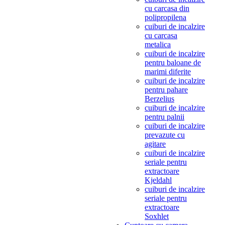
cu carcasa din
polipropilena
cuiburi de incalzire
cu carcasa
metalica
cuiburi de incalzire
pentru baloane de
marimi diferite
cuiburi de incalzire
pentru pahare
Berzelius
cuiburi de incalzire
pentru palnii
cuiburi de incalzire
prevazute cu
agitare
cuiburi de incalzire
seriale pentru
extractoare
Kjeldahl
cuiburi de incalzire
seriale pentru
extractoare
Soxhlet