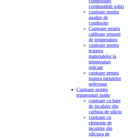
compozitiei
combustibili solizi
cuptoare pentru
analize de
combustie
Cuptoare pentru
calibrare senzori
de temperatura
cuptoare pentru
testarea
materialelor la
temperaturi
ridicate
cuptoare pentru
topirea metalelor
neferoase
Cuptoare pentru
temperaturi inalte
cuptoare cu bare
de incalzire din
carbura de siliciu
cuptoare cu
elemente de
incalzire din
siliciura de