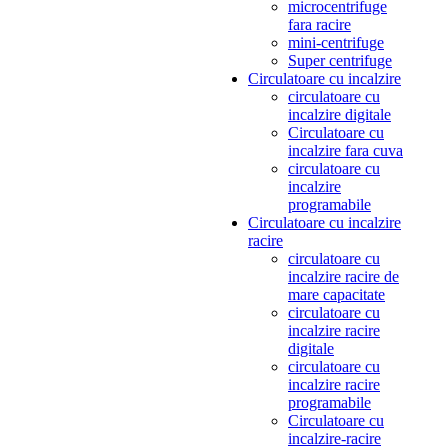
microcentrifuge
fara racire
mini-centrifuge
Super centrifuge
Circulatoare cu incalzire
circulatoare cu
incalzire digitale
Circulatoare cu
incalzire fara cuva
circulatoare cu
incalzire
programabile
Circulatoare cu incalzire
racire
circulatoare cu
incalzire racire de
mare capacitate
circulatoare cu
incalzire racire
digitale
circulatoare cu
incalzire racire
programabile
Circulatoare cu
incalzire-racire