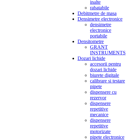
inalte
rabatabile
Debitmetre de masa
Densimetre electronice
densimetre
electronice
portabile
Densitometre
GRANT
INSTRUMENTS
Dozari lichide
accesorii pentru
dozari lichide
biurete digitale
calibrare si testare
pipete
dispensere cu
rezervor
dispensere
repetitive
mecanice
dispensere
repetitive
motorizate
pipete electronice