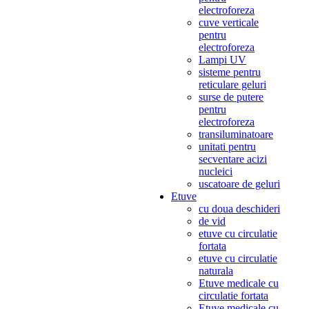
electroforeza
cuve verticale
pentru
electroforeza
Lampi UV
sisteme pentru
reticulare geluri
surse de putere
pentru
electroforeza
transiluminatoare
unitati pentru
secventare acizi
nucleici
uscatoare de geluri
Etuve
cu doua deschideri
de vid
etuve cu circulatie
fortata
etuve cu circulatie
naturala
Etuve medicale cu
circulatie fortata
Etuve medicale cu