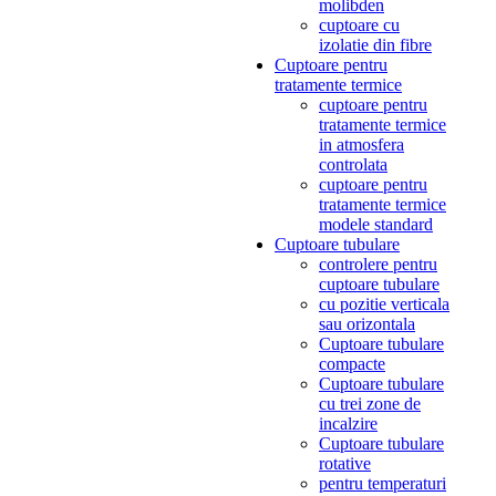
molibden
cuptoare cu
izolatie din fibre
Cuptoare pentru
tratamente termice
cuptoare pentru
tratamente termice
in atmosfera
controlata
cuptoare pentru
tratamente termice
modele standard
Cuptoare tubulare
controlere pentru
cuptoare tubulare
cu pozitie verticala
sau orizontala
Cuptoare tubulare
compacte
Cuptoare tubulare
cu trei zone de
incalzire
Cuptoare tubulare
rotative
pentru temperaturi