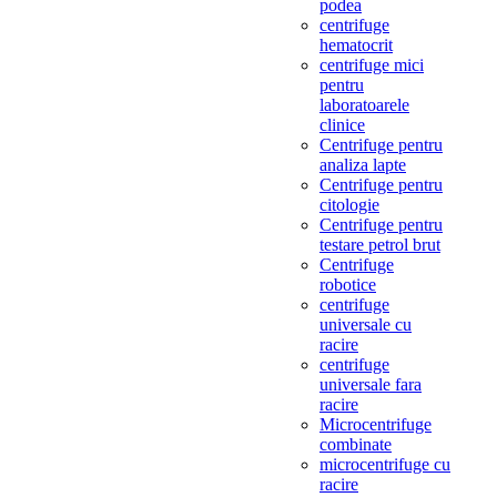
podea
centrifuge
hematocrit
centrifuge mici
pentru
laboratoarele
clinice
Centrifuge pentru
analiza lapte
Centrifuge pentru
citologie
Centrifuge pentru
testare petrol brut
Centrifuge
robotice
centrifuge
universale cu
racire
centrifuge
universale fara
racire
Microcentrifuge
combinate
microcentrifuge cu
racire