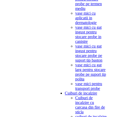
probe pe termen
mediu
vase mici cu
aplicatii in
dermatologie
vase mici cu gat
ingust pentru
stocare probe in
canistre
vase mici cu gat
ingust pentru
stocare probe pe
suport tip baston
vase mici cu gat
larg pentru stocare
probe pe suport tip
polita
vase mici pentru
transport probe
Cuiburi de incalzire
Cuiburi de
incalzire cu
carcasa din fire de
sticla
cuiburi de incalzire