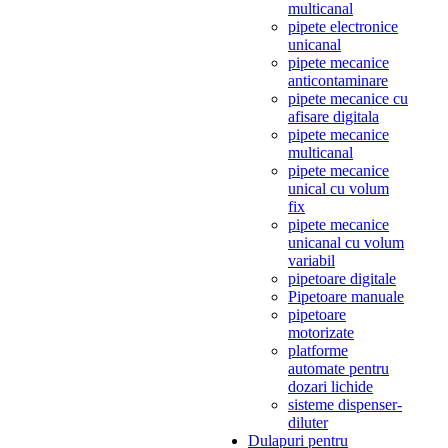
multicanal
pipete electronice
unicanal
pipete mecanice
anticontaminare
pipete mecanice cu
afisare digitala
pipete mecanice
multicanal
pipete mecanice
unical cu volum
fix
pipete mecanice
unicanal cu volum
variabil
pipetoare digitale
Pipetoare manuale
pipetoare
motorizate
platforme
automate pentru
dozari lichide
sisteme dispenser-
diluter
Dulapuri pentru