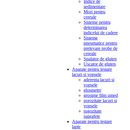
Indice de
sedimentare
Mori pentru
cereale
Sisteme pentru
determinarea
indicelui de cadere
Sisteme
pneumatice pentru
prelevare probe de
cereale
Spalator de gluten
Uscator de gluten
Aparate pentru testare
lacuri si vopsele
aderenta lacuri si
vopsele
glosmetre
grosime film umed
porozitate lacuri si
vopsele
rugozitate
suprafete
Aparate pentru testare
lapte