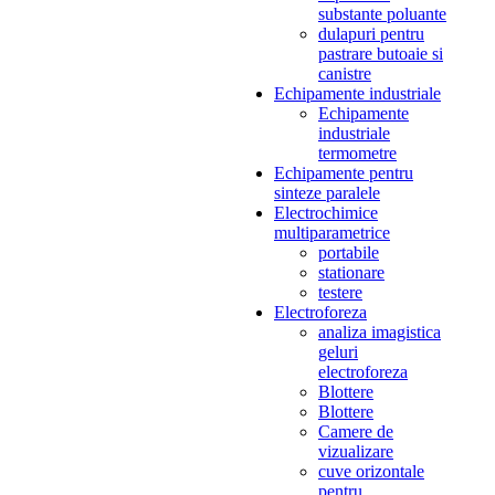
substante poluante
dulapuri pentru
pastrare butoaie si
canistre
Echipamente industriale
Echipamente
industriale
termometre
Echipamente pentru
sinteze paralele
Electrochimice
multiparametrice
portabile
stationare
testere
Electroforeza
analiza imagistica
geluri
electroforeza
Blottere
Blottere
Camere de
vizualizare
cuve orizontale
pentru