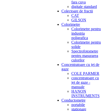
fara cuva
digitale standard
Colectoare de fractii
CAT
GILSON
Colorimetre
Colorimetre pentru
industria
poligrafica
Colorimetre pentru
solide
Spectrofotometre
pentru masurarea
culorilor
Concentratoare cu jet de
gaze
COLE PARMER
concentratoare cu
jet de gaze -
manuale
HANON
INSTRUMENTS
Conductometre
portabile
stationare