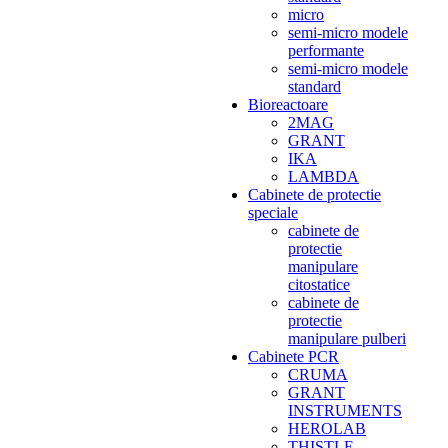
micro
semi-micro modele
performante
semi-micro modele
standard
Bioreactoare
2MAG
GRANT
IKA
LAMBDA
Cabinete de protectie
speciale
cabinete de
protectie
manipulare
citostatice
cabinete de
protectie
manipulare pulberi
Cabinete PCR
CRUMA
GRANT
INSTRUMENTS
HEROLAB
THISTLE