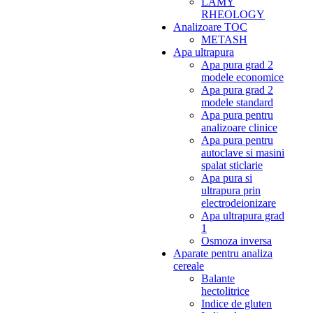
LAMY
RHEOLOGY
Analizoare TOC
METASH
Apa ultrapura
Apa pura grad 2
modele economice
Apa pura grad 2
modele standard
Apa pura pentru
analizoare clinice
Apa pura pentru
autoclave si masini
spalat sticlarie
Apa pura si
ultrapura prin
electrodeionizare
Apa ultrapura grad
1
Osmoza inversa
Aparate pentru analiza
cereale
Balante
hectolitrice
Indice de gluten