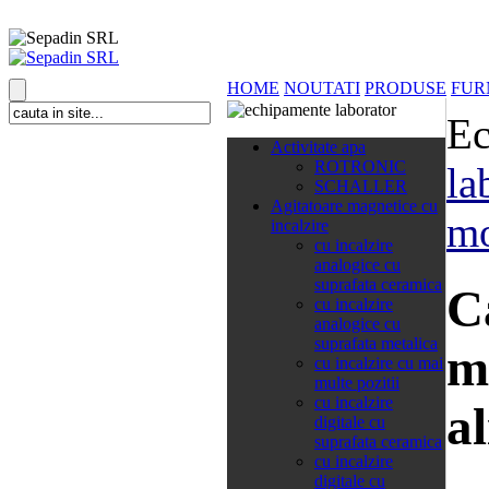
HOME
NOUTATI
PRODUSE
FUR
Ec
138 categorii
Activitate apa
ROTRONIC
la
SCHALLER
Agitatoare magnetice cu
mo
incalzire
cu incalzire
analogice cu
suprafata ceramica
C
cu incalzire
analogice cu
suprafata metalica
m
cu incalzire cu mai
multe pozitii
cu incalzire
a
digitale cu
suprafata ceramica
cu incalzire
digitale cu