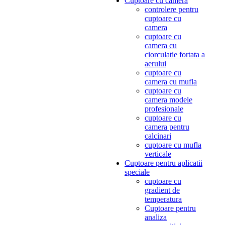
Cuptoare cu camera
controlere pentru
cuptoare cu
camera
cuptoare cu
camera cu
ciorculatie fortata a
aerului
cuptoare cu
camera cu mufla
cuptoare cu
camera modele
profesionale
cuptoare cu
camera pentru
calcinari
cuptoare cu mufla
verticale
Cuptoare pentru aplicatii
speciale
cuptoare cu
gradient de
temperatura
Cuptoare pentru
analiza