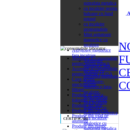
suprafata metalica
cu incalzire pentru
A
baloane cu fund
rotund
cu incalzire
programabile
Mini agitatoare
magnetice cu
N
incalzire
Agitatoare magnetice
26 categorii
fara incalzire
F
Accesorii si consumabile
Agitatoare
pentru igiena muncii
magnetice fara
C
Accesorii si consumabile
incalzire cu
pentru sisteme ELISA
suprafata iluminata
Cuve pentru
Agitatoare-
C
spectrometrie
magnetice-fara-
filtrare
incalzire-
Produse de unica
programabile
folosinta din plastic
fara incalzire
Produse din agat
analogice cu
Produse din cauciuc
suprafata ceramica
Produse din oxid de
fara incalzire
CERTIFICARI
aluminiu
analogice cu
Produse din plastic
suprafata metalica