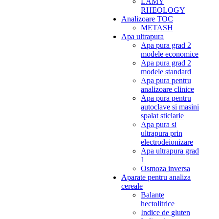
LAMY
RHEOLOGY
Analizoare TOC
METASH
Apa ultrapura
Apa pura grad 2
modele economice
Apa pura grad 2
modele standard
Apa pura pentru
analizoare clinice
Apa pura pentru
autoclave si masini
spalat sticlarie
Apa pura si
ultrapura prin
electrodeionizare
Apa ultrapura grad
1
Osmoza inversa
Aparate pentru analiza
cereale
Balante
hectolitrice
Indice de gluten