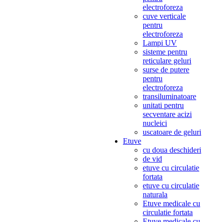
electroforeza
cuve verticale
pentru
electroforeza
Lampi UV
sisteme pentru
reticulare geluri
surse de putere
pentru
electroforeza
transiluminatoare
unitati pentru
secventare acizi
nucleici
uscatoare de geluri
Etuve
cu doua deschideri
de vid
etuve cu circulatie
fortata
etuve cu circulatie
naturala
Etuve medicale cu
circulatie fortata
Etuve medicale cu