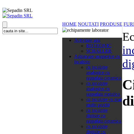
HOME
NOUTATI
PRODUSE
FUR
Ec
138 categorii
Activitate apa
ROTRONIC
in
SCHALLER
Agitatoare magnetice cu
di
incalzire
cu incalzire
analogice cu
suprafata ceramica
C
cu incalzire
analogice cu
suprafata metalica
di
cu incalzire cu mai
multe pozitii
cu incalzire
digitale cu
suprafata ceramica
cu incalzire
digitale cu