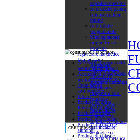
suprafata metalica
cu incalzire pentru
baloane cu fund
rotund
cu incalzire
programabile
Mini agitatoare
H
magnetice cu
incalzire
Agitatoare magnetice
F
26 categorii
fara incalzire
Accesorii si consumabile
Agitatoare
pentru igiena muncii
C
magnetice fara
Accesorii si consumabile
incalzire cu
pentru sisteme ELISA
suprafata iluminata
C
Cuve pentru
Agitatoare-
spectrometrie
magnetice-fara-
filtrare
incalzire-
Produse de unica
programabile
folosinta din plastic
fara incalzire
Produse din agat
analogice cu
Produse din cauciuc
suprafata ceramica
Produse din oxid de
fara incalzire
CERTIFICARI
aluminiu
analogice cu
Produse din plastic
suprafata metalica