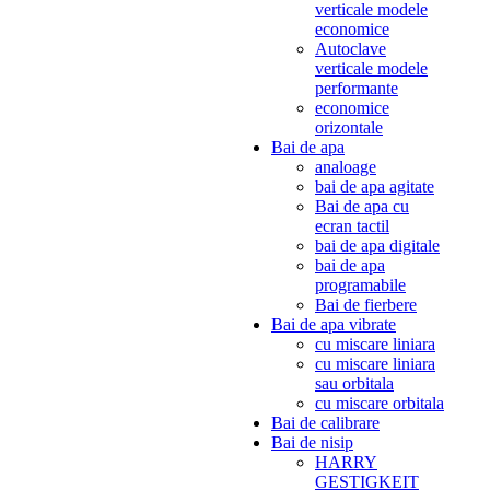
verticale modele
economice
Autoclave
verticale modele
performante
economice
orizontale
Bai de apa
analoage
bai de apa agitate
Bai de apa cu
ecran tactil
bai de apa digitale
bai de apa
programabile
Bai de fierbere
Bai de apa vibrate
cu miscare liniara
cu miscare liniara
sau orbitala
cu miscare orbitala
Bai de calibrare
Bai de nisip
HARRY
GESTIGKEIT