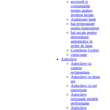
accesorii si
consumabile
pentru analiza
produse lactate
Analizoare lapte
bai termostatate
pentru butirometre
bai uscate pentru
determinare
antiobiotice in
probe de lapte
Centrifuge Gerber
crioscoape
Autoclave
Autoclave cu
camera
rectangulara
Autoclave cu doua
usi
Autoclave cu usi
motorizate
Autoclave
orizontale modele
performante
Autoclave