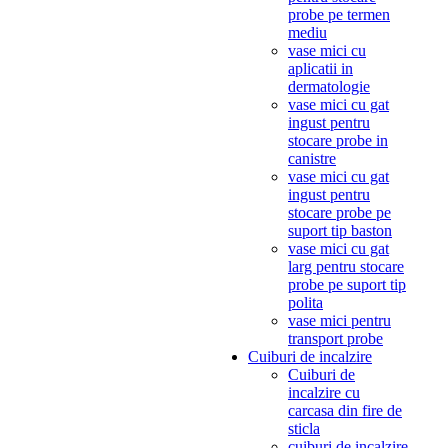
probe pe termen
mediu
vase mici cu
aplicatii in
dermatologie
vase mici cu gat
ingust pentru
stocare probe in
canistre
vase mici cu gat
ingust pentru
stocare probe pe
suport tip baston
vase mici cu gat
larg pentru stocare
probe pe suport tip
polita
vase mici pentru
transport probe
Cuiburi de incalzire
Cuiburi de
incalzire cu
carcasa din fire de
sticla
cuiburi de incalzire