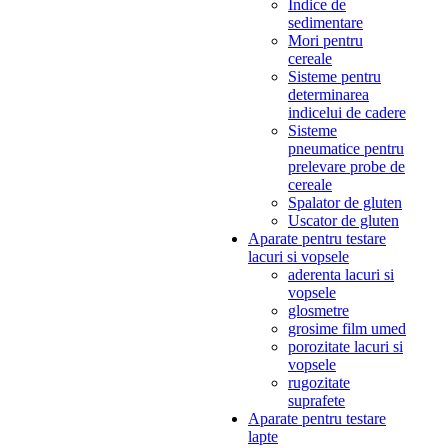
Indice de
sedimentare
Mori pentru
cereale
Sisteme pentru
determinarea
indicelui de cadere
Sisteme
pneumatice pentru
prelevare probe de
cereale
Spalator de gluten
Uscator de gluten
Aparate pentru testare
lacuri si vopsele
aderenta lacuri si
vopsele
glosmetre
grosime film umed
porozitate lacuri si
vopsele
rugozitate
suprafete
Aparate pentru testare
lapte