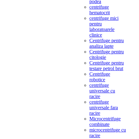
podea
centrifuge
hematocrit
centrifuge mici
pentru
laboratoarele
clinice
Centrifuge pentru
analiza lapte
Centrifuge pentru
citologie
Centrifuge pentru
testare petrol brut
Centrifuge
robotice
centrifuge
universale cu
racire
centrifuge
universale fara
racire
Microcentrifuge
combinate
microcentrifuge cu
racire