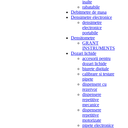
inalte
rabatabile
Debitmetre de masa
Densimetre electronice
densimetre
electronice
portabile
Densitometre
GRANT
INSTRUMENTS
Dozari lichide
accesorii pentru
dozari lichide
biurete digitale
calibrare si testare
pipete
dispensere cu
rezervor
dispensere
repetitive
mecanice
dispensere
repetitive
motorizate
pipete electronice