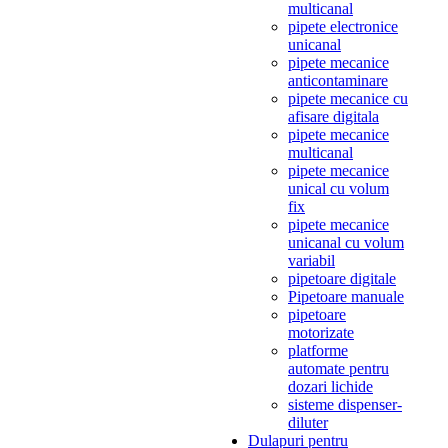
multicanal
pipete electronice
unicanal
pipete mecanice
anticontaminare
pipete mecanice cu
afisare digitala
pipete mecanice
multicanal
pipete mecanice
unical cu volum
fix
pipete mecanice
unicanal cu volum
variabil
pipetoare digitale
Pipetoare manuale
pipetoare
motorizate
platforme
automate pentru
dozari lichide
sisteme dispenser-
diluter
Dulapuri pentru