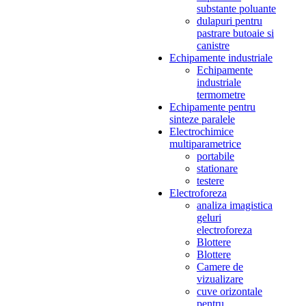
substante poluante
dulapuri pentru
pastrare butoaie si
canistre
Echipamente industriale
Echipamente
industriale
termometre
Echipamente pentru
sinteze paralele
Electrochimice
multiparametrice
portabile
stationare
testere
Electroforeza
analiza imagistica
geluri
electroforeza
Blottere
Blottere
Camere de
vizualizare
cuve orizontale
pentru