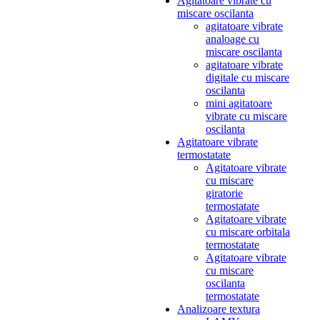
Agitatoare vibrate cu
miscare oscilanta
agitatoare vibrate
analoage cu
miscare oscilanta
agitatoare vibrate
digitale cu miscare
oscilanta
mini agitatoare
vibrate cu miscare
oscilanta
Agitatoare vibrate
termostatate
Agitatoare vibrate
cu miscare
giratorie
termostatate
Agitatoare vibrate
cu miscare orbitala
termostatate
Agitatoare vibrate
cu miscare
oscilanta
termostatate
Analizoare textura