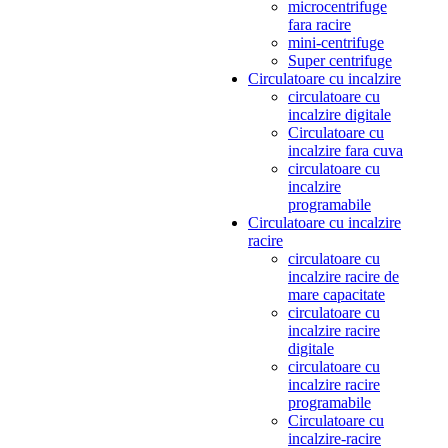
microcentrifuge
fara racire
mini-centrifuge
Super centrifuge
Circulatoare cu incalzire
circulatoare cu
incalzire digitale
Circulatoare cu
incalzire fara cuva
circulatoare cu
incalzire
programabile
Circulatoare cu incalzire
racire
circulatoare cu
incalzire racire de
mare capacitate
circulatoare cu
incalzire racire
digitale
circulatoare cu
incalzire racire
programabile
Circulatoare cu
incalzire-racire