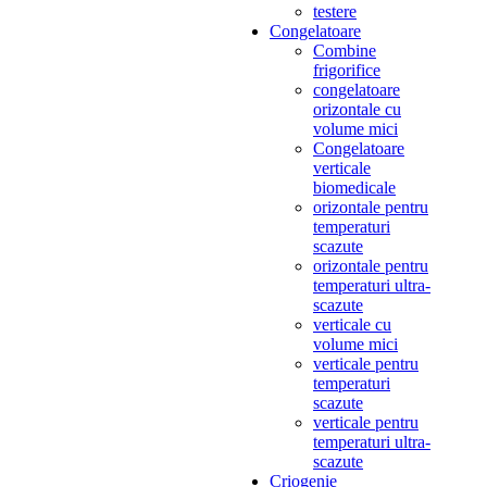
testere
Congelatoare
Combine
frigorifice
congelatoare
orizontale cu
volume mici
Congelatoare
verticale
biomedicale
orizontale pentru
temperaturi
scazute
orizontale pentru
temperaturi ultra-
scazute
verticale cu
volume mici
verticale pentru
temperaturi
scazute
verticale pentru
temperaturi ultra-
scazute
Criogenie