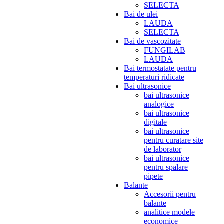
SELECTA
Bai de ulei
LAUDA
SELECTA
Bai de vascozitate
FUNGILAB
LAUDA
Bai termostatate pentru
temperaturi ridicate
Bai ultrasonice
bai ultrasonice
analogice
bai ultrasonice
digitale
bai ultrasonice
pentru curatare site
de laborator
bai ultrasonice
pentru spalare
pipete
Balante
Accesorii pentru
balante
analitice modele
economice