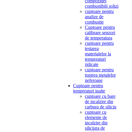
compozitiei
combustibili solizi
cuptoare pentru
analize de
combustie
Cuptoare pentru
calibrare senzori
de temperatura
cuptoare pentru
testarea
materialelor la
temperaturi
ridicate
cuptoare pentru
topirea metalelor
neferoase
Cuptoare pentru
temperaturi inalte
cuptoare cu bare
de incalzire din
carbura de siliciu
cuptoare cu
elemente de
incalzire din
siliciura de