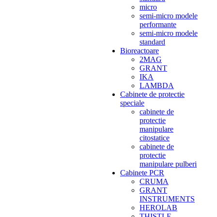
micro
semi-micro modele
performante
semi-micro modele
standard
Bioreactoare
2MAG
GRANT
IKA
LAMBDA
Cabinete de protectie
speciale
cabinete de
protectie
manipulare
citostatice
cabinete de
protectie
manipulare pulberi
Cabinete PCR
CRUMA
GRANT
INSTRUMENTS
HEROLAB
THISTLE