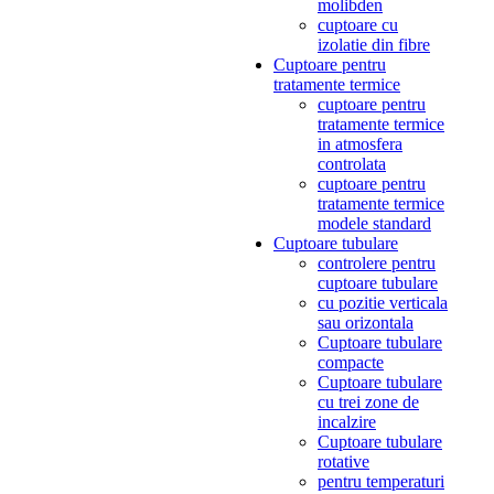
molibden
cuptoare cu
izolatie din fibre
Cuptoare pentru
tratamente termice
cuptoare pentru
tratamente termice
in atmosfera
controlata
cuptoare pentru
tratamente termice
modele standard
Cuptoare tubulare
controlere pentru
cuptoare tubulare
cu pozitie verticala
sau orizontala
Cuptoare tubulare
compacte
Cuptoare tubulare
cu trei zone de
incalzire
Cuptoare tubulare
rotative
pentru temperaturi