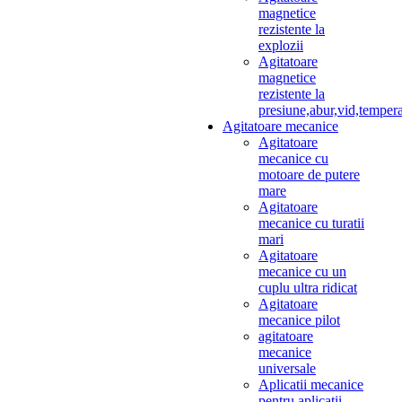
magnetice
rezistente la
explozii
Agitatoare
magnetice
rezistente la
presiune,abur,vid,temper
Agitatoare mecanice
Agitatoare
mecanice cu
motoare de putere
mare
Agitatoare
mecanice cu turatii
mari
Agitatoare
mecanice cu un
cuplu ultra ridicat
Agitatoare
mecanice pilot
agitatoare
mecanice
universale
Aplicatii mecanice
pentru aplicatii