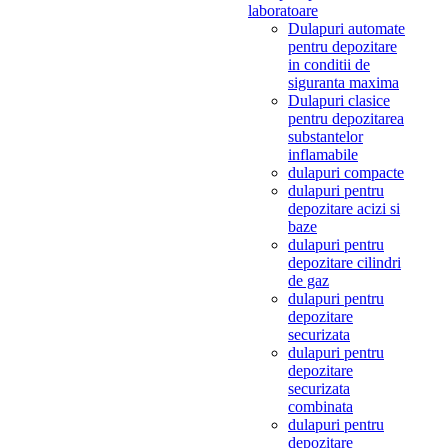
laboratoare
Dulapuri automate
pentru depozitare
in conditii de
siguranta maxima
Dulapuri clasice
pentru depozitarea
substantelor
inflamabile
dulapuri compacte
dulapuri pentru
depozitare acizi si
baze
dulapuri pentru
depozitare cilindri
de gaz
dulapuri pentru
depozitare
securizata
dulapuri pentru
depozitare
securizata
combinata
dulapuri pentru
depozitare