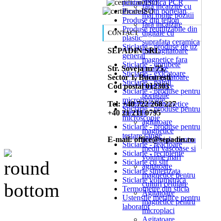
pentru tehnica PCR
fara incalzire cu
Produse din portelan
mai multe pozitii
Produse din teflon
fara incalzire
Produse reutilizabile din
digitale cu
CONTACT
plastic
suprafata ceramica
Sticlarie - produse de uz
SEPADIN SRL
mini agitatoare
general
magnetice fara
Sticlarie - eprubete
Str. Soveja nr 75,
incalzire
Sticlarie - exicatoare
Sector 1, Bucuresti
Mini agitatoare
Sticlarie - palnii
Cod postal 012303
magnetice
Sticlarie - produse pentru
portabile
microbiologie
Tel: +40 722 268 227
Agitatoare magnetice
Sticlarie - produse pentru
+40 21 211 0795
speciale
microscopie
agitatoare
Sticlarie - produse pentru
magnetice
testare sange
E-mail: office@sepadin.ro
industriale pentru
Sticlarie - reactoare
medii vascoase si
Sticlarie - recipiente
volume mari
Sticlarie cu slif
agitatoare
Sticlarie sinterizata
magnetice pentru
Sticlarie volumetrica
culturi celulare
Termometre din sticla
Agitatoare
Ustensile metalice pentru
magnetice pentru
laborator
microplaci
Agitatoare