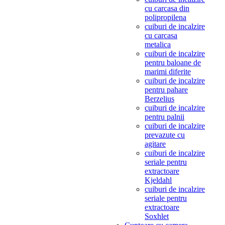
cu carcasa din
polipropilena
cuiburi de incalzire
cu carcasa
metalica
cuiburi de incalzire
pentru baloane de
marimi diferite
cuiburi de incalzire
pentru pahare
Berzelius
cuiburi de incalzire
pentru palnii
cuiburi de incalzire
prevazute cu
agitare
cuiburi de incalzire
seriale pentru
extractoare
Kjeldahl
cuiburi de incalzire
seriale pentru
extractoare
Soxhlet