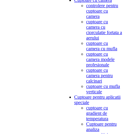
Cuptoare cu camera
controlere pentru
cuptoare cu
camera
cuptoare cu
camera cu
ciorculatie fortata a
aerului
cuptoare cu
camera cu mufla
cuptoare cu
camera modele
profesionale
cuptoare cu
camera pentru
calcinari
cuptoare cu mufla
verticale
Cuptoare pentru aplicatii
speciale
cuptoare cu
gradient de
temperatura
Cuptoare pentru
analiza