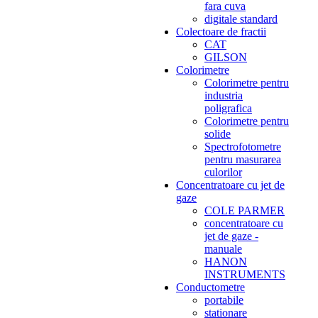
fara cuva
digitale standard
Colectoare de fractii
CAT
GILSON
Colorimetre
Colorimetre pentru
industria
poligrafica
Colorimetre pentru
solide
Spectrofotometre
pentru masurarea
culorilor
Concentratoare cu jet de
gaze
COLE PARMER
concentratoare cu
jet de gaze -
manuale
HANON
INSTRUMENTS
Conductometre
portabile
stationare