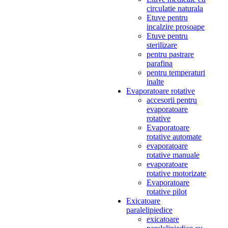
circulatie naturala
Etuve pentru
incalzire prosoape
Etuve pentru
sterilizare
pentru pastrare
parafina
pentru temperaturi
inalte
Evaporatoare rotative
accesorii pentru
evaporatoare
rotative
Evaporatoare
rotative automate
evaporatoare
rotative manuale
evaporatoare
rotative motorizate
Evaporatoare
rotative pilot
Exicatoare
paralelipiedice
exicatoare