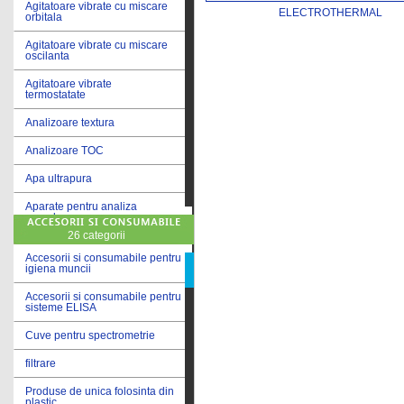
Agitatoare vibrate cu miscare
ELECTROTHERMAL
orbitala
Agitatoare vibrate cu miscare
oscilanta
Agitatoare vibrate
termostatate
Analizoare textura
Analizoare TOC
Apa ultrapura
Aparate pentru analiza
cereale
26 categorii
Aparate pentru testare lacuri
si vopsele
Accesorii si consumabile pentru
igiena muncii
Aparate pentru testare lapte
Accesorii si consumabile pentru
sisteme ELISA
Autoclave
Cuve pentru spectrometrie
Bai de apa
filtrare
Bai de apa vibrate
Produse de unica folosinta din
Bai de calibrare
plastic