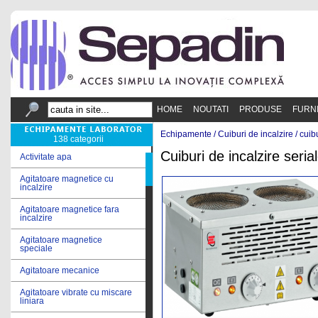
HOME
NOUTATI
PRODUSE
FURN
Echipamente /
Cuiburi de incalzire
/
cuib
138 categorii
Cuiburi de incalzire seria
Activitate apa
Agitatoare magnetice cu
incalzire
Agitatoare magnetice fara
incalzire
Agitatoare magnetice
speciale
Agitatoare mecanice
Agitatoare vibrate cu miscare
liniara