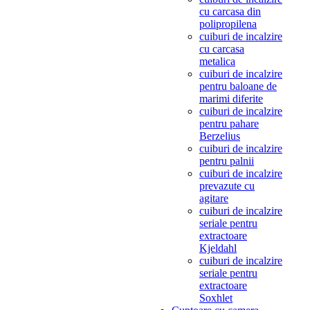
cu carcasa din
polipropilena
cuiburi de incalzire
cu carcasa
metalica
cuiburi de incalzire
pentru baloane de
marimi diferite
cuiburi de incalzire
pentru pahare
Berzelius
cuiburi de incalzire
pentru palnii
cuiburi de incalzire
prevazute cu
agitare
cuiburi de incalzire
seriale pentru
extractoare
Kjeldahl
cuiburi de incalzire
seriale pentru
extractoare
Soxhlet