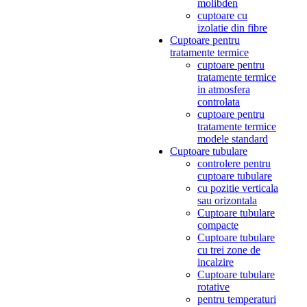
molibden
cuptoare cu
izolatie din fibre
Cuptoare pentru
tratamente termice
cuptoare pentru
tratamente termice
in atmosfera
controlata
cuptoare pentru
tratamente termice
modele standard
Cuptoare tubulare
controlere pentru
cuptoare tubulare
cu pozitie verticala
sau orizontala
Cuptoare tubulare
compacte
Cuptoare tubulare
cu trei zone de
incalzire
Cuptoare tubulare
rotative
pentru temperaturi