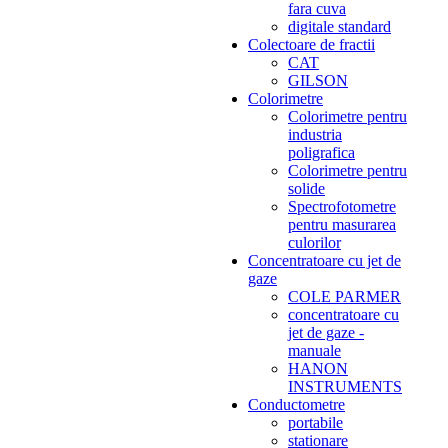
fara cuva
digitale standard
Colectoare de fractii
CAT
GILSON
Colorimetre
Colorimetre pentru
industria
poligrafica
Colorimetre pentru
solide
Spectrofotometre
pentru masurarea
culorilor
Concentratoare cu jet de
gaze
COLE PARMER
concentratoare cu
jet de gaze -
manuale
HANON
INSTRUMENTS
Conductometre
portabile
stationare