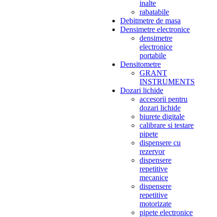
inalte
rabatabile
Debitmetre de masa
Densimetre electronice
densimetre
electronice
portabile
Densitometre
GRANT
INSTRUMENTS
Dozari lichide
accesorii pentru
dozari lichide
biurete digitale
calibrare si testare
pipete
dispensere cu
rezervor
dispensere
repetitive
mecanice
dispensere
repetitive
motorizate
pipete electronice