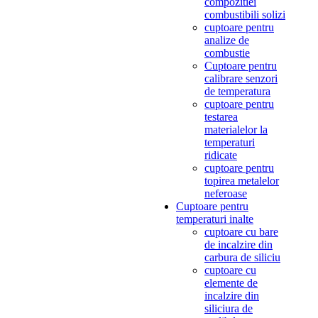
compozitiei
combustibili solizi
cuptoare pentru
analize de
combustie
Cuptoare pentru
calibrare senzori
de temperatura
cuptoare pentru
testarea
materialelor la
temperaturi
ridicate
cuptoare pentru
topirea metalelor
neferoase
Cuptoare pentru
temperaturi inalte
cuptoare cu bare
de incalzire din
carbura de siliciu
cuptoare cu
elemente de
incalzire din
siliciura de