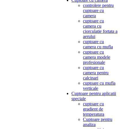
Cuptoare cu camera
controlere pentru
cuptoare cu
camera
cuptoare cu
camera cu
ciorculatie fortata a
aerului
cuptoare cu
camera cu mufla
cuptoare cu
camera modele
profesionale
cuptoare cu
camera pentru
calcinari
cuptoare cu mufla
verticale
Cuptoare pentru aplicatii
speciale
cuptoare cu
gradient de
temperatura
Cuptoare pentru
analiza