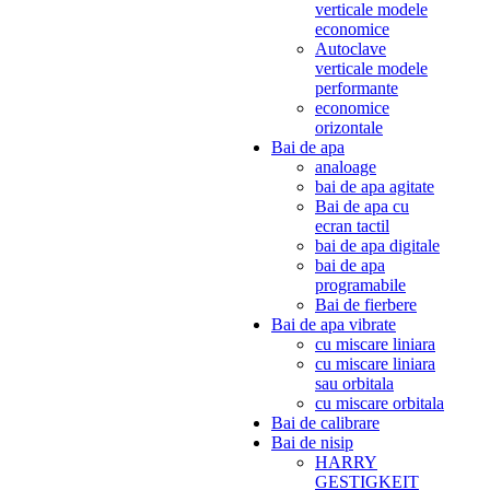
verticale modele
economice
Autoclave
verticale modele
performante
economice
orizontale
Bai de apa
analoage
bai de apa agitate
Bai de apa cu
ecran tactil
bai de apa digitale
bai de apa
programabile
Bai de fierbere
Bai de apa vibrate
cu miscare liniara
cu miscare liniara
sau orbitala
cu miscare orbitala
Bai de calibrare
Bai de nisip
HARRY
GESTIGKEIT