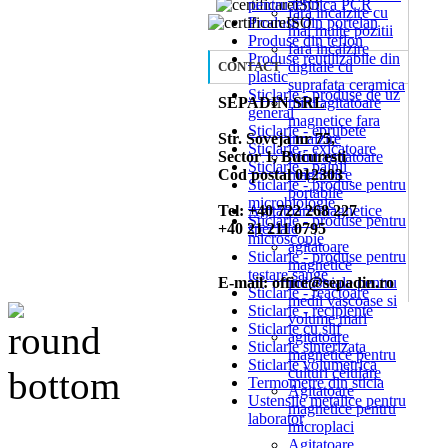
pentru tehnica PCR
fara incalzire cu
Produse din portelan
mai multe pozitii
Produse din teflon
fara incalzire
Produse reutilizabile din
digitale cu
CONTACT
plastic
suprafata ceramica
Sticlarie - produse de uz
SEPADIN SRL
mini agitatoare
general
magnetice fara
Sticlarie - eprubete
Str. Soveja nr 75,
incalzire
Sticlarie - exicatoare
Sector 1, Bucuresti
Mini agitatoare
Sticlarie - palnii
Cod postal 012303
magnetice
Sticlarie - produse pentru
portabile
microbiologie
Tel: +40 722 268 227
Agitatoare magnetice
Sticlarie - produse pentru
+40 21 211 0795
speciale
microscopie
agitatoare
Sticlarie - produse pentru
magnetice
testare sange
E-mail: office@sepadin.ro
industriale pentru
Sticlarie - reactoare
medii vascoase si
Sticlarie - recipiente
volume mari
Sticlarie cu slif
agitatoare
Sticlarie sinterizata
magnetice pentru
Sticlarie volumetrica
culturi celulare
Termometre din sticla
Agitatoare
Ustensile metalice pentru
magnetice pentru
laborator
microplaci
Agitatoare