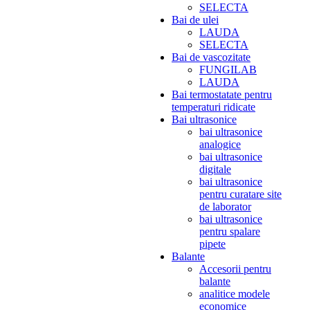
SELECTA
Bai de ulei
LAUDA
SELECTA
Bai de vascozitate
FUNGILAB
LAUDA
Bai termostatate pentru
temperaturi ridicate
Bai ultrasonice
bai ultrasonice
analogice
bai ultrasonice
digitale
bai ultrasonice
pentru curatare site
de laborator
bai ultrasonice
pentru spalare
pipete
Balante
Accesorii pentru
balante
analitice modele
economice