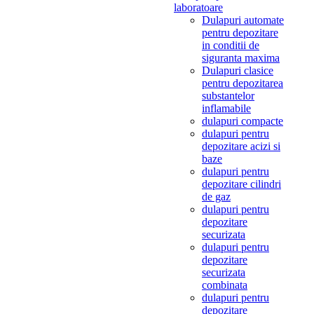
laboratoare
Dulapuri automate
pentru depozitare
in conditii de
siguranta maxima
Dulapuri clasice
pentru depozitarea
substantelor
inflamabile
dulapuri compacte
dulapuri pentru
depozitare acizi si
baze
dulapuri pentru
depozitare cilindri
de gaz
dulapuri pentru
depozitare
securizata
dulapuri pentru
depozitare
securizata
combinata
dulapuri pentru
depozitare