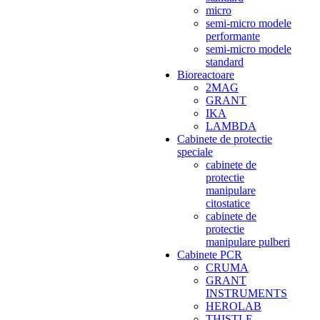
micro
semi-micro modele
performante
semi-micro modele
standard
Bioreactoare
2MAG
GRANT
IKA
LAMBDA
Cabinete de protectie
speciale
cabinete de
protectie
manipulare
citostatice
cabinete de
protectie
manipulare pulberi
Cabinete PCR
CRUMA
GRANT
INSTRUMENTS
HEROLAB
THISTLE