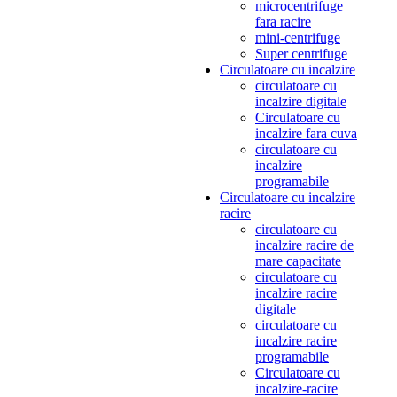
microcentrifuge
fara racire
mini-centrifuge
Super centrifuge
Circulatoare cu incalzire
circulatoare cu
incalzire digitale
Circulatoare cu
incalzire fara cuva
circulatoare cu
incalzire
programabile
Circulatoare cu incalzire
racire
circulatoare cu
incalzire racire de
mare capacitate
circulatoare cu
incalzire racire
digitale
circulatoare cu
incalzire racire
programabile
Circulatoare cu
incalzire-racire