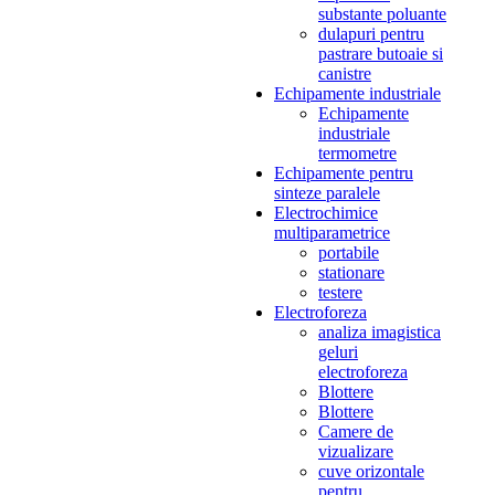
substante poluante
dulapuri pentru
pastrare butoaie si
canistre
Echipamente industriale
Echipamente
industriale
termometre
Echipamente pentru
sinteze paralele
Electrochimice
multiparametrice
portabile
stationare
testere
Electroforeza
analiza imagistica
geluri
electroforeza
Blottere
Blottere
Camere de
vizualizare
cuve orizontale
pentru