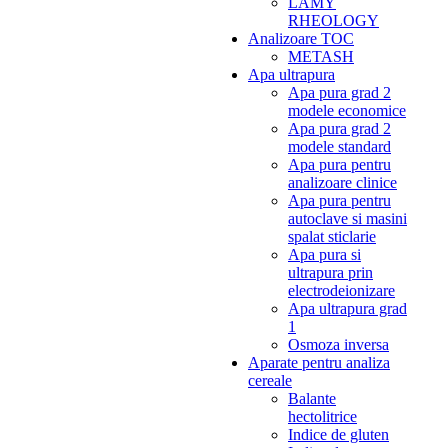
LAMY
RHEOLOGY
Analizoare TOC
METASH
Apa ultrapura
Apa pura grad 2
modele economice
Apa pura grad 2
modele standard
Apa pura pentru
analizoare clinice
Apa pura pentru
autoclave si masini
spalat sticlarie
Apa pura si
ultrapura prin
electrodeionizare
Apa ultrapura grad
1
Osmoza inversa
Aparate pentru analiza
cereale
Balante
hectolitrice
Indice de gluten