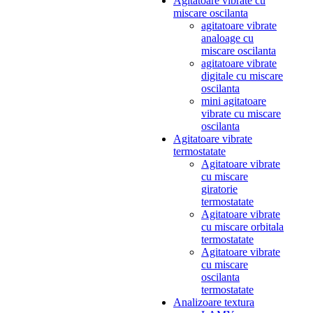
Agitatoare vibrate cu
miscare oscilanta
agitatoare vibrate
analoage cu
miscare oscilanta
agitatoare vibrate
digitale cu miscare
oscilanta
mini agitatoare
vibrate cu miscare
oscilanta
Agitatoare vibrate
termostatate
Agitatoare vibrate
cu miscare
giratorie
termostatate
Agitatoare vibrate
cu miscare orbitala
termostatate
Agitatoare vibrate
cu miscare
oscilanta
termostatate
Analizoare textura