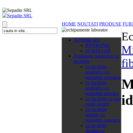
HOME
NOUTATI
PRODUSE
FUR
Ec
138 categorii
Activitate apa
ROTRONIC
Mi
SCHALLER
Agitatoare magnetice cu
fi
incalzire
cu incalzire
analogice cu
suprafata ceramica
M
cu incalzire
analogice cu
suprafata metalica
id
cu incalzire cu mai
multe pozitii
cu incalzire
digitale cu
suprafata ceramica
cu incalzire
digitale cu