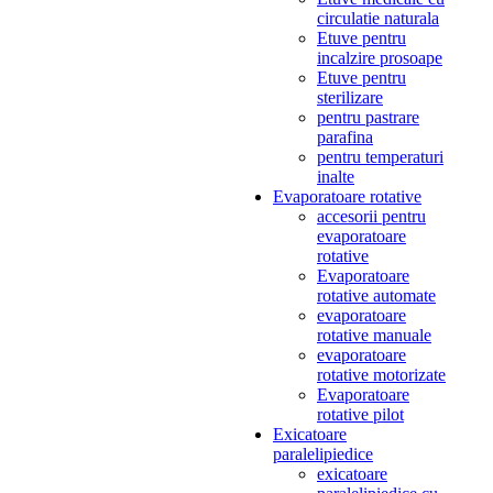
circulatie naturala
Etuve pentru
incalzire prosoape
Etuve pentru
sterilizare
pentru pastrare
parafina
pentru temperaturi
inalte
Evaporatoare rotative
accesorii pentru
evaporatoare
rotative
Evaporatoare
rotative automate
evaporatoare
rotative manuale
evaporatoare
rotative motorizate
Evaporatoare
rotative pilot
Exicatoare
paralelipiedice
exicatoare