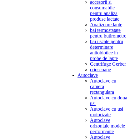
accesorii si
consumabile
pentru analiza
produse lactate
Analizoare lapte
bai termostatate
pentru butirometre
bai uscate pentru
determinare
antiobiotice in
probe de lapte
Centrifuge Gerber
crioscoape
Autoclave
Autoclave cu
camera
rectangulara
Autoclave cu doua
usi
Autoclave cu usi
motorizate
Autoclave
orizontale modele
performante
Autoclave