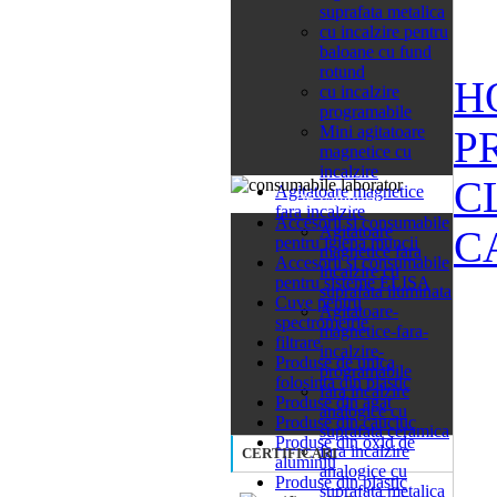
suprafata metalica
cu incalzire pentru
baloane cu fund
rotund
H
cu incalzire
programabile
Mini agitatoare
P
magnetice cu
incalzire
C
Agitatoare magnetice
26 categorii
fara incalzire
Accesorii si consumabile
Agitatoare
C
pentru igiena muncii
magnetice fara
Accesorii si consumabile
incalzire cu
pentru sisteme ELISA
suprafata iluminata
Cuve pentru
Agitatoare-
spectrometrie
magnetice-fara-
filtrare
incalzire-
Produse de unica
programabile
folosinta din plastic
fara incalzire
Produse din agat
analogice cu
Produse din cauciuc
suprafata ceramica
Produse din oxid de
fara incalzire
CERTIFICARI
aluminiu
analogice cu
Produse din plastic
suprafata metalica