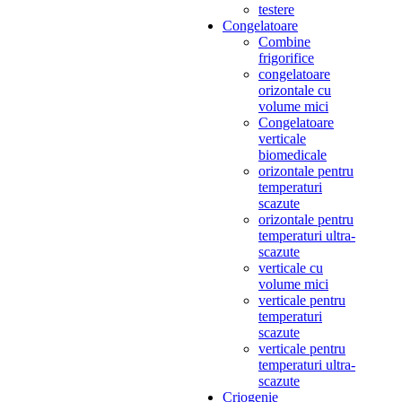
testere
Congelatoare
Combine
frigorifice
congelatoare
orizontale cu
volume mici
Congelatoare
verticale
biomedicale
orizontale pentru
temperaturi
scazute
orizontale pentru
temperaturi ultra-
scazute
verticale cu
volume mici
verticale pentru
temperaturi
scazute
verticale pentru
temperaturi ultra-
scazute
Criogenie