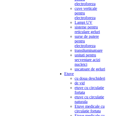
electroforeza
cuve verticale
pentru
electroforeza
Lampi UV
sisteme pentru
reticulare geluri
surse de putere
pentru
electroforeza
transiluminatoare
unitati pentru
secventare acizi
nucleici
uscatoare de geluri
Etuve
cu doua deschideri
de vid
etuve cu circulatie
fortata
etuve cu circulatie
naturala
Etuve medicale cu
circulatie fortata
Etuve medicale cu