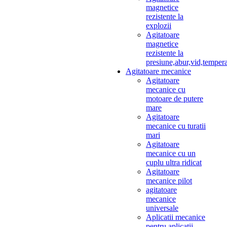
magnetice
rezistente la
explozii
Agitatoare
magnetice
rezistente la
presiune,abur,vid,temper
Agitatoare mecanice
Agitatoare
mecanice cu
motoare de putere
mare
Agitatoare
mecanice cu turatii
mari
Agitatoare
mecanice cu un
cuplu ultra ridicat
Agitatoare
mecanice pilot
agitatoare
mecanice
universale
Aplicatii mecanice
pentru aplicatii