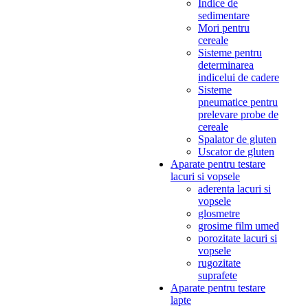
Indice de
sedimentare
Mori pentru
cereale
Sisteme pentru
determinarea
indicelui de cadere
Sisteme
pneumatice pentru
prelevare probe de
cereale
Spalator de gluten
Uscator de gluten
Aparate pentru testare
lacuri si vopsele
aderenta lacuri si
vopsele
glosmetre
grosime film umed
porozitate lacuri si
vopsele
rugozitate
suprafete
Aparate pentru testare
lapte