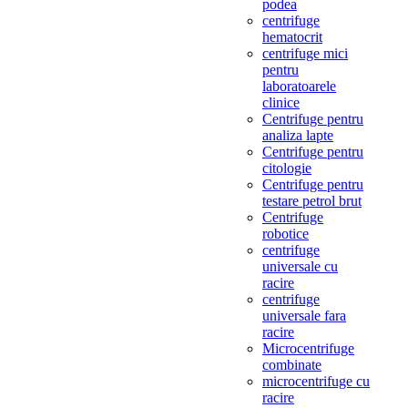
podea
centrifuge
hematocrit
centrifuge mici
pentru
laboratoarele
clinice
Centrifuge pentru
analiza lapte
Centrifuge pentru
citologie
Centrifuge pentru
testare petrol brut
Centrifuge
robotice
centrifuge
universale cu
racire
centrifuge
universale fara
racire
Microcentrifuge
combinate
microcentrifuge cu
racire