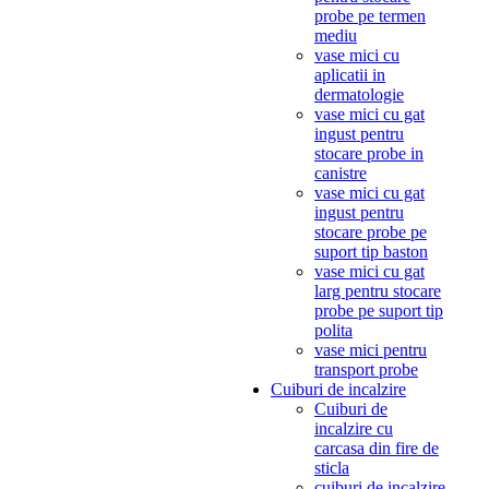
probe pe termen
mediu
vase mici cu
aplicatii in
dermatologie
vase mici cu gat
ingust pentru
stocare probe in
canistre
vase mici cu gat
ingust pentru
stocare probe pe
suport tip baston
vase mici cu gat
larg pentru stocare
probe pe suport tip
polita
vase mici pentru
transport probe
Cuiburi de incalzire
Cuiburi de
incalzire cu
carcasa din fire de
sticla
cuiburi de incalzire