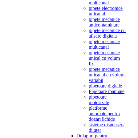
multicanal
pipete electronice
unicanal
pipete mecanice
anticontaminare
pipete mecanice cu
afisare digitala
pipete mecanice
multicanal
pipete mecanice
unical cu volum
fix
pipete mecanice
unicanal cu volum
variabil
pipetoare digitale
Pipetoare manuale
pipetoare
motorizate
platforme
automate pentru
dozari lichide
sisteme dispenser-
diluter
Dulapuri pentru