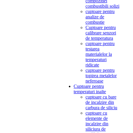
compozitiei
combustibili solizi
cuptoare pentru
analize de
combustie
Cuptoare pentru
calibrare senzori
de temperatura
cuptoare pentru
testarea
materialelor la
temperaturi
ridicate
cuptoare pentru
topirea metalelor
neferoase
Cuptoare pentru
temperaturi inalte
cuptoare cu bare
de incalzire din
carbura de siliciu
cuptoare cu
elemente de
incalzire din
siliciura de