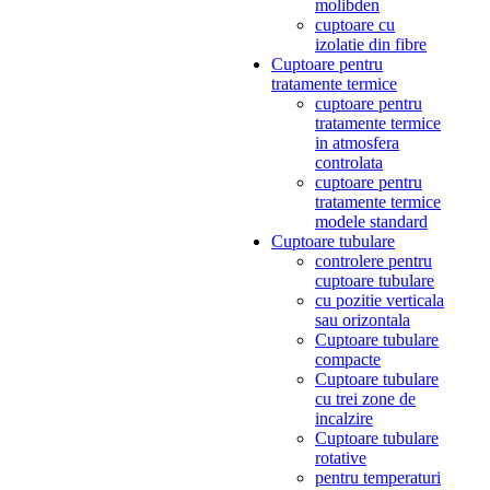
molibden
cuptoare cu
izolatie din fibre
Cuptoare pentru
tratamente termice
cuptoare pentru
tratamente termice
in atmosfera
controlata
cuptoare pentru
tratamente termice
modele standard
Cuptoare tubulare
controlere pentru
cuptoare tubulare
cu pozitie verticala
sau orizontala
Cuptoare tubulare
compacte
Cuptoare tubulare
cu trei zone de
incalzire
Cuptoare tubulare
rotative
pentru temperaturi