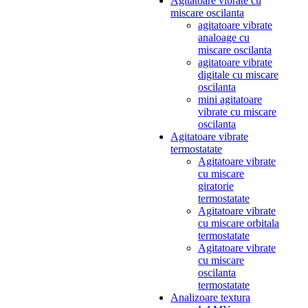
Agitatoare vibrate cu
miscare oscilanta
agitatoare vibrate
analoage cu
miscare oscilanta
agitatoare vibrate
digitale cu miscare
oscilanta
mini agitatoare
vibrate cu miscare
oscilanta
Agitatoare vibrate
termostatate
Agitatoare vibrate
cu miscare
giratorie
termostatate
Agitatoare vibrate
cu miscare orbitala
termostatate
Agitatoare vibrate
cu miscare
oscilanta
termostatate
Analizoare textura