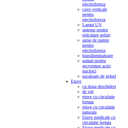
electroforeza
cuve verticale
pentru
electroforeza
Lampi UV
sisteme pentru
reticulare geluri
surse de putere
pentru
electroforeza
transiluminatoare
unitati pentru
secventare acizi
nucleici
uscatoare de geluri
Etuve
cu doua deschideri
de vid
etuve cu circulatie
fortata
etuve cu circulatie
naturala
Etuve medicale cu
circulatie fortata
Etuve medicale cu