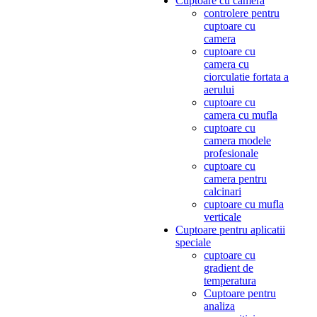
Cuptoare cu camera
controlere pentru
cuptoare cu
camera
cuptoare cu
camera cu
ciorculatie fortata a
aerului
cuptoare cu
camera cu mufla
cuptoare cu
camera modele
profesionale
cuptoare cu
camera pentru
calcinari
cuptoare cu mufla
verticale
Cuptoare pentru aplicatii
speciale
cuptoare cu
gradient de
temperatura
Cuptoare pentru
analiza