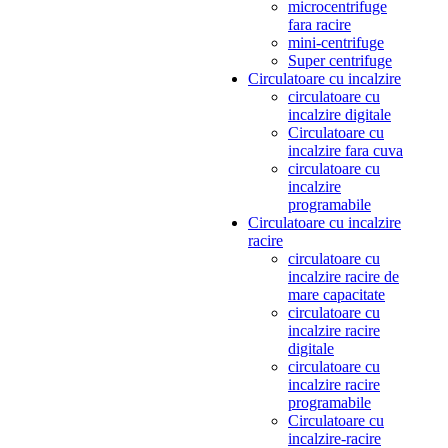
microcentrifuge
fara racire
mini-centrifuge
Super centrifuge
Circulatoare cu incalzire
circulatoare cu
incalzire digitale
Circulatoare cu
incalzire fara cuva
circulatoare cu
incalzire
programabile
Circulatoare cu incalzire
racire
circulatoare cu
incalzire racire de
mare capacitate
circulatoare cu
incalzire racire
digitale
circulatoare cu
incalzire racire
programabile
Circulatoare cu
incalzire-racire