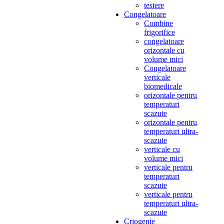
testere
Congelatoare
Combine
frigorifice
congelatoare
orizontale cu
volume mici
Congelatoare
verticale
biomedicale
orizontale pentru
temperaturi
scazute
orizontale pentru
temperaturi ultra-
scazute
verticale cu
volume mici
verticale pentru
temperaturi
scazute
verticale pentru
temperaturi ultra-
scazute
Criogenie