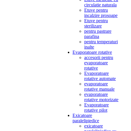
circulatie naturala
Etuve pentru
incalzire prosoape
Etuve pentru
sterilizare
pentru pastrare
parafina
pentru temperaturi
inalte
Evaporatoare rotative
accesorii pentru
evaporatoare
rotative
Evaporatoare
rotative automate
evaporatoare
rotative manuale
evaporatoare
rotative motorizate
Evaporatoare
rotative pilot
Exicatoare
paralelipiedice
exicatoare