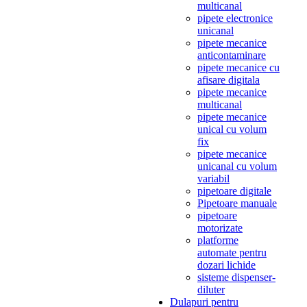
multicanal
pipete electronice
unicanal
pipete mecanice
anticontaminare
pipete mecanice cu
afisare digitala
pipete mecanice
multicanal
pipete mecanice
unical cu volum
fix
pipete mecanice
unicanal cu volum
variabil
pipetoare digitale
Pipetoare manuale
pipetoare
motorizate
platforme
automate pentru
dozari lichide
sisteme dispenser-
diluter
Dulapuri pentru