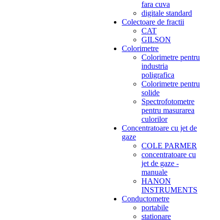
fara cuva
digitale standard
Colectoare de fractii
CAT
GILSON
Colorimetre
Colorimetre pentru
industria
poligrafica
Colorimetre pentru
solide
Spectrofotometre
pentru masurarea
culorilor
Concentratoare cu jet de
gaze
COLE PARMER
concentratoare cu
jet de gaze -
manuale
HANON
INSTRUMENTS
Conductometre
portabile
stationare