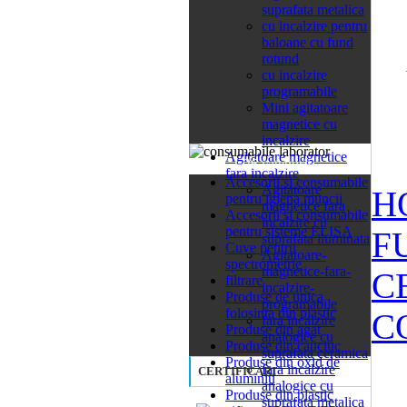
suprafata metalica
cu incalzire pentru
baloane cu fund
rotund
cu incalzire
programabile
Mini agitatoare
magnetice cu
incalzire
Agitatoare magnetice
26 categorii
fara incalzire
Accesorii si consumabile
Agitatoare
H
pentru igiena muncii
magnetice fara
Accesorii si consumabile
incalzire cu
pentru sisteme ELISA
F
suprafata iluminata
Cuve pentru
Agitatoare-
spectrometrie
magnetice-fara-
C
filtrare
incalzire-
Produse de unica
programabile
folosinta din plastic
C
fara incalzire
Produse din agat
analogice cu
Produse din cauciuc
suprafata ceramica
Produse din oxid de
fara incalzire
CERTIFICARI
aluminiu
analogice cu
Produse din plastic
suprafata metalica