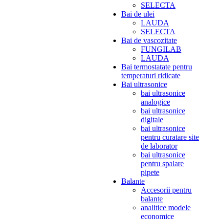
SELECTA
Bai de ulei
LAUDA
SELECTA
Bai de vascozitate
FUNGILAB
LAUDA
Bai termostatate pentru
temperaturi ridicate
Bai ultrasonice
bai ultrasonice
analogice
bai ultrasonice
digitale
bai ultrasonice
pentru curatare site
de laborator
bai ultrasonice
pentru spalare
pipete
Balante
Accesorii pentru
balante
analitice modele
economice