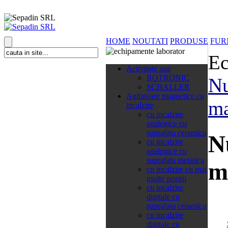
HOME
NOUTATI
PRODUSE
FUR
Ec
138 categorii
Activitate apa
ROTRONIC
Nu
SCHALLER
Agitatoare magnetice cu
ma
incalzire
cu incalzire
analogice cu
suprafata ceramica
N
cu incalzire
analogice cu
suprafata metalica
m
cu incalzire cu mai
multe pozitii
cu incalzire
digitale cu
suprafata ceramica
cu incalzire
digitale cu