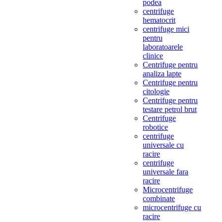
podea
centrifuge
hematocrit
centrifuge mici
pentru
laboratoarele
clinice
Centrifuge pentru
analiza lapte
Centrifuge pentru
citologie
Centrifuge pentru
testare petrol brut
Centrifuge
robotice
centrifuge
universale cu
racire
centrifuge
universale fara
racire
Microcentrifuge
combinate
microcentrifuge cu
racire