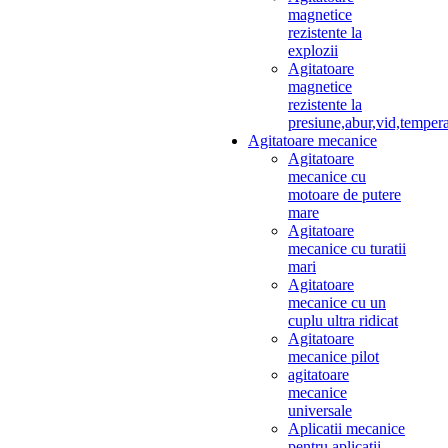
magnetice
rezistente la
explozii
Agitatoare
magnetice
rezistente la
presiune,abur,vid,temper
Agitatoare mecanice
Agitatoare
mecanice cu
motoare de putere
mare
Agitatoare
mecanice cu turatii
mari
Agitatoare
mecanice cu un
cuplu ultra ridicat
Agitatoare
mecanice pilot
agitatoare
mecanice
universale
Aplicatii mecanice
pentru aplicatii