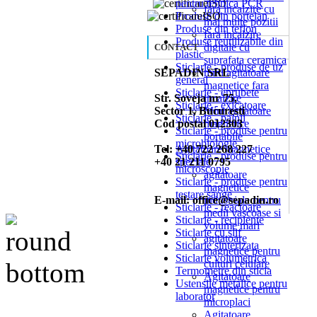
pentru tehnica PCR
fara incalzire cu
Produse din portelan
mai multe pozitii
Produse din teflon
fara incalzire
Produse reutilizabile din
digitale cu
CONTACT
plastic
suprafata ceramica
Sticlarie - produse de uz
SEPADIN SRL
mini agitatoare
general
magnetice fara
Sticlarie - eprubete
Str. Soveja nr 75,
incalzire
Sticlarie - exicatoare
Sector 1, Bucuresti
Mini agitatoare
Sticlarie - palnii
Cod postal 012303
magnetice
Sticlarie - produse pentru
portabile
microbiologie
Tel: +40 722 268 227
Agitatoare magnetice
Sticlarie - produse pentru
+40 21 211 0795
speciale
microscopie
agitatoare
Sticlarie - produse pentru
magnetice
testare sange
E-mail: office@sepadin.ro
industriale pentru
Sticlarie - reactoare
medii vascoase si
Sticlarie - recipiente
volume mari
Sticlarie cu slif
agitatoare
Sticlarie sinterizata
magnetice pentru
Sticlarie volumetrica
culturi celulare
Termometre din sticla
Agitatoare
Ustensile metalice pentru
magnetice pentru
laborator
microplaci
Agitatoare