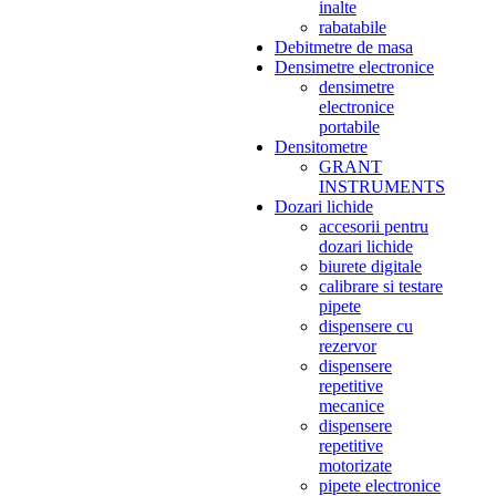
inalte
rabatabile
Debitmetre de masa
Densimetre electronice
densimetre
electronice
portabile
Densitometre
GRANT
INSTRUMENTS
Dozari lichide
accesorii pentru
dozari lichide
biurete digitale
calibrare si testare
pipete
dispensere cu
rezervor
dispensere
repetitive
mecanice
dispensere
repetitive
motorizate
pipete electronice