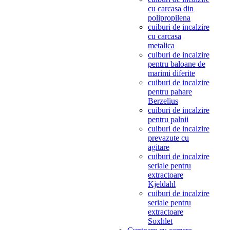
cu carcasa din
polipropilena
cuiburi de incalzire
cu carcasa
metalica
cuiburi de incalzire
pentru baloane de
marimi diferite
cuiburi de incalzire
pentru pahare
Berzelius
cuiburi de incalzire
pentru palnii
cuiburi de incalzire
prevazute cu
agitare
cuiburi de incalzire
seriale pentru
extractoare
Kjeldahl
cuiburi de incalzire
seriale pentru
extractoare
Soxhlet