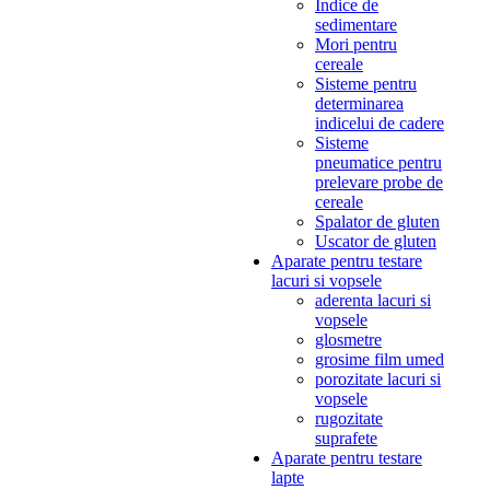
Indice de
sedimentare
Mori pentru
cereale
Sisteme pentru
determinarea
indicelui de cadere
Sisteme
pneumatice pentru
prelevare probe de
cereale
Spalator de gluten
Uscator de gluten
Aparate pentru testare
lacuri si vopsele
aderenta lacuri si
vopsele
glosmetre
grosime film umed
porozitate lacuri si
vopsele
rugozitate
suprafete
Aparate pentru testare
lapte