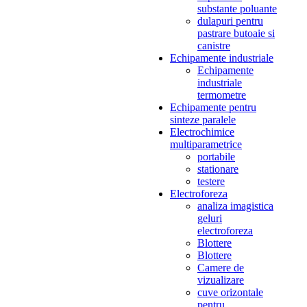
substante poluante
dulapuri pentru
pastrare butoaie si
canistre
Echipamente industriale
Echipamente
industriale
termometre
Echipamente pentru
sinteze paralele
Electrochimice
multiparametrice
portabile
stationare
testere
Electroforeza
analiza imagistica
geluri
electroforeza
Blottere
Blottere
Camere de
vizualizare
cuve orizontale
pentru