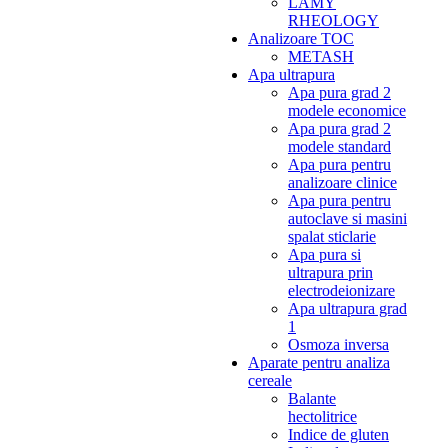
LAMY
RHEOLOGY
Analizoare TOC
METASH
Apa ultrapura
Apa pura grad 2
modele economice
Apa pura grad 2
modele standard
Apa pura pentru
analizoare clinice
Apa pura pentru
autoclave si masini
spalat sticlarie
Apa pura si
ultrapura prin
electrodeionizare
Apa ultrapura grad
1
Osmoza inversa
Aparate pentru analiza
cereale
Balante
hectolitrice
Indice de gluten