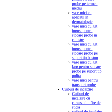
probe pe termen
mediu
vase mici cu
aplicatii in
dermatologie
vase mici cu gat
ingust pentru
stocare probe in
canistre
vase mici cu gat
ingust pentru
stocare probe pe
suport tip baston
vase mici cu gat
larg pentru stocare
probe pe suport tip
polita
vase mici pentru
transport probe
Cuiburi de incalzire
Cuiburi de
incalzire cu
carcasa din fire de
sticla
cuiburi de incalzire