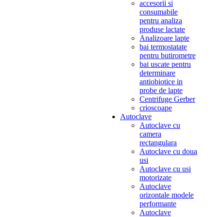
accesorii si
consumabile
pentru analiza
produse lactate
Analizoare lapte
bai termostatate
pentru butirometre
bai uscate pentru
determinare
antiobiotice in
probe de lapte
Centrifuge Gerber
crioscoape
Autoclave
Autoclave cu
camera
rectangulara
Autoclave cu doua
usi
Autoclave cu usi
motorizate
Autoclave
orizontale modele
performante
Autoclave