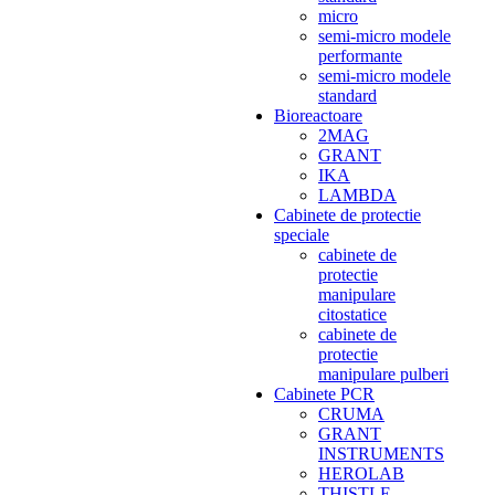
micro
semi-micro modele
performante
semi-micro modele
standard
Bioreactoare
2MAG
GRANT
IKA
LAMBDA
Cabinete de protectie
speciale
cabinete de
protectie
manipulare
citostatice
cabinete de
protectie
manipulare pulberi
Cabinete PCR
CRUMA
GRANT
INSTRUMENTS
HEROLAB
THISTLE