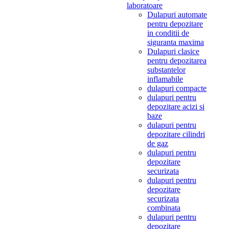
laboratoare
Dulapuri automate
pentru depozitare
in conditii de
siguranta maxima
Dulapuri clasice
pentru depozitarea
substantelor
inflamabile
dulapuri compacte
dulapuri pentru
depozitare acizi si
baze
dulapuri pentru
depozitare cilindri
de gaz
dulapuri pentru
depozitare
securizata
dulapuri pentru
depozitare
securizata
combinata
dulapuri pentru
depozitare