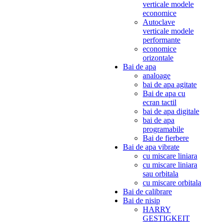
verticale modele
economice
Autoclave
verticale modele
performante
economice
orizontale
Bai de apa
analoage
bai de apa agitate
Bai de apa cu
ecran tactil
bai de apa digitale
bai de apa
programabile
Bai de fierbere
Bai de apa vibrate
cu miscare liniara
cu miscare liniara
sau orbitala
cu miscare orbitala
Bai de calibrare
Bai de nisip
HARRY
GESTIGKEIT