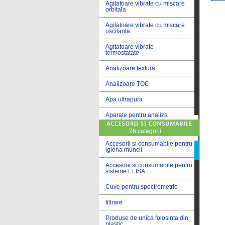
Agitatoare vibrate cu miscare
orbitala
Agitatoare vibrate cu miscare
oscilanta
Agitatoare vibrate
termostatate
Analizoare textura
Analizoare TOC
Apa ultrapura
Aparate pentru analiza
cereale
26 categorii
Aparate pentru testare lacuri
si vopsele
Accesorii si consumabile pentru
igiena muncii
Aparate pentru testare lapte
Accesorii si consumabile pentru
sisteme ELISA
Autoclave
Cuve pentru spectrometrie
Bai de apa
filtrare
Bai de apa vibrate
Produse de unica folosinta din
Bai de calibrare
plastic