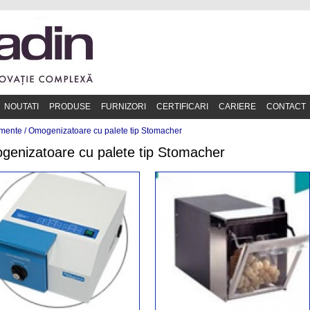
NOUTATI
PRODUSE
FURNIZORI
CERTIFICARI
CARIERE
CONTACT
mente /
Omogenizatoare cu palete tip Stomacher
enizatoare cu palete tip Stomacher