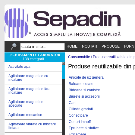
HOME
NOUTATI
PRODUSE
FURN
Consumabile /
Produse reutilizabile din p
138 categorii
Produse reutilizabile din 
Activitate apa
Agitatoare magnetice cu
Articole de uz general
incalzire
Baloane cotate
Agitatoare magnetice fara
Bidoane si canistre
incalzire
Biurete si accesorii
Agitatoare magnetice
Cani
speciale
Cilindri gradati
Agitatoare mecanice
Conectoare
Conuri Imhoff
Agitatoare vibrate cu miscare
liniara
Eprubete si stative
Exicatoare