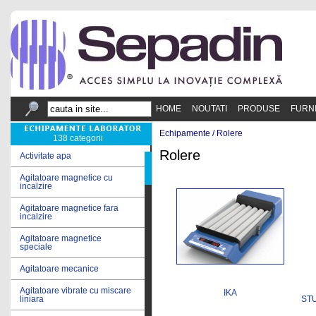
HOME
NOUTATI
PRODUSE
FURN
Echipamente /
Rolere
138 categorii
Rolere
Activitate apa
Agitatoare magnetice cu
incalzire
Agitatoare magnetice fara
incalzire
Agitatoare magnetice
speciale
Agitatoare mecanice
Agitatoare vibrate cu miscare
IKA
ST
liniara