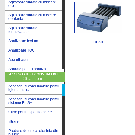
Agitatoare vibrate cu miscare
orbitala
Agitatoare vibrate cu miscare
oscilanta
Agitatoare vibrate
termostatate
Analizoare textura
DLAB
Analizoare TOC
Apa ultrapura
Aparate pentru analiza
cereale
26 categorii
Aparate pentru testare lacuri
si vopsele
Accesorii si consumabile pentru
igiena muncii
Aparate pentru testare lapte
Accesorii si consumabile pentru
sisteme ELISA
Autoclave
Cuve pentru spectrometrie
Bai de apa
filtrare
Bai de apa vibrate
Produse de unica folosinta din
Bai de calibrare
plastic