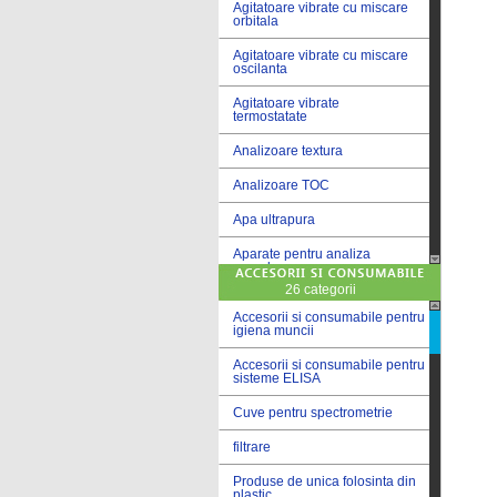
Agitatoare vibrate cu miscare
orbitala
Agitatoare vibrate cu miscare
oscilanta
Agitatoare vibrate
termostatate
Analizoare textura
Analizoare TOC
Apa ultrapura
Aparate pentru analiza
cereale
26 categorii
Aparate pentru testare lacuri
si vopsele
Accesorii si consumabile pentru
igiena muncii
Aparate pentru testare lapte
Accesorii si consumabile pentru
sisteme ELISA
Autoclave
Cuve pentru spectrometrie
Bai de apa
filtrare
Bai de apa vibrate
Produse de unica folosinta din
Bai de calibrare
plastic