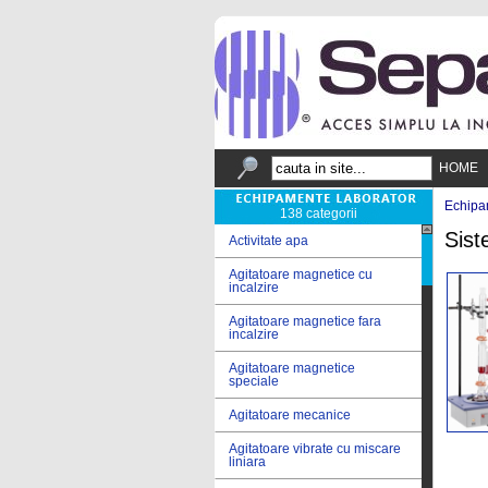
HOME
Echipa
138 categorii
Sist
Activitate apa
Agitatoare magnetice cu
incalzire
Agitatoare magnetice fara
incalzire
Agitatoare magnetice
speciale
Agitatoare mecanice
Agitatoare vibrate cu miscare
liniara