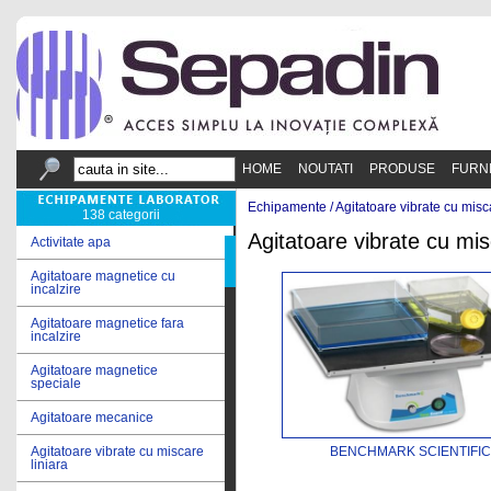
HOME
NOUTATI
PRODUSE
FURN
Echipamente /
Agitatoare vibrate cu misc
138 categorii
Agitatoare vibrate cu mis
Activitate apa
Agitatoare magnetice cu
incalzire
Agitatoare magnetice fara
incalzire
Agitatoare magnetice
speciale
Agitatoare mecanice
BENCHMARK SCIENTIFIC
Agitatoare vibrate cu miscare
liniara