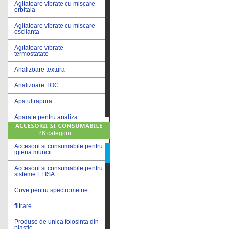
Agitatoare vibrate cu miscare
orbitala
Agitatoare vibrate cu miscare
oscilanta
Agitatoare vibrate
termostatate
Analizoare textura
Analizoare TOC
Apa ultrapura
Aparate pentru analiza
cereale
26 categorii
Aparate pentru testare lacuri
si vopsele
Accesorii si consumabile pentru
igiena muncii
Aparate pentru testare lapte
Accesorii si consumabile pentru
sisteme ELISA
Autoclave
Cuve pentru spectrometrie
Bai de apa
filtrare
Bai de apa vibrate
Produse de unica folosinta din
Bai de calibrare
plastic