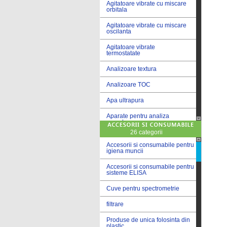
Agitatoare vibrate cu miscare
orbitala
Agitatoare vibrate cu miscare
oscilanta
Agitatoare vibrate
termostatate
Analizoare textura
Analizoare TOC
Apa ultrapura
Aparate pentru analiza
cereale
26 categorii
Aparate pentru testare lacuri
si vopsele
Accesorii si consumabile pentru
igiena muncii
Aparate pentru testare lapte
Accesorii si consumabile pentru
sisteme ELISA
Autoclave
Cuve pentru spectrometrie
Bai de apa
filtrare
Bai de apa vibrate
Produse de unica folosinta din
Bai de calibrare
plastic