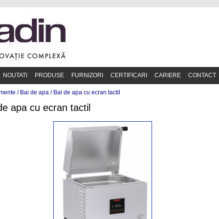
NOUTATI
PRODUSE
FURNIZORI
CERTIFICARI
CARIERE
CONTACT
mente /
Bai de apa
/
Bai de apa cu ecran tactil
de apa cu ecran tactil