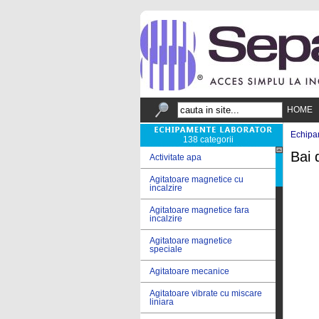
HOME
Echipa
138 categorii
Bai 
Activitate apa
Agitatoare magnetice cu
incalzire
Agitatoare magnetice fara
incalzire
Agitatoare magnetice
speciale
Agitatoare mecanice
Agitatoare vibrate cu miscare
liniara