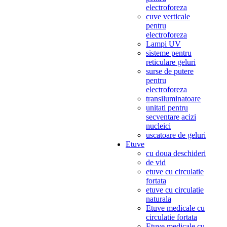
electroforeza
cuve verticale
pentru
electroforeza
Lampi UV
sisteme pentru
reticulare geluri
surse de putere
pentru
electroforeza
transiluminatoare
unitati pentru
secventare acizi
nucleici
uscatoare de geluri
Etuve
cu doua deschideri
de vid
etuve cu circulatie
fortata
etuve cu circulatie
naturala
Etuve medicale cu
circulatie fortata
Etuve medicale cu