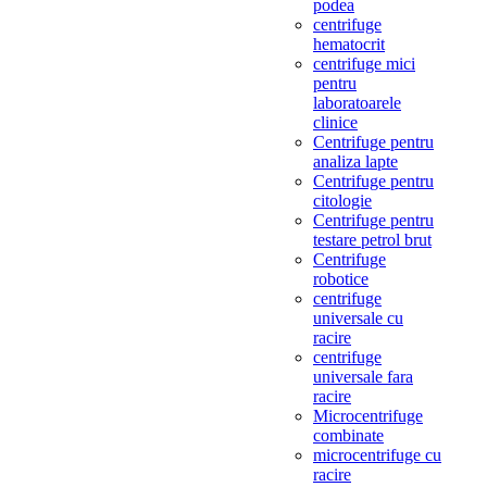
podea
centrifuge
hematocrit
centrifuge mici
pentru
laboratoarele
clinice
Centrifuge pentru
analiza lapte
Centrifuge pentru
citologie
Centrifuge pentru
testare petrol brut
Centrifuge
robotice
centrifuge
universale cu
racire
centrifuge
universale fara
racire
Microcentrifuge
combinate
microcentrifuge cu
racire