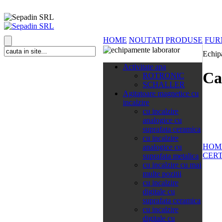
HOME
NOUTATI
PRODUSE
FUR
Echip
138 categorii
Activitate apa
Ca
ROTRONIC
SCHALLER
Agitatoare magnetice cu
incalzire
cu incalzire
analogice cu
suprafata ceramica
cu incalzire
HOM
analogice cu
CERT
suprafata metalica
cu incalzire cu mai
multe pozitii
cu incalzire
digitale cu
suprafata ceramica
cu incalzire
digitale cu