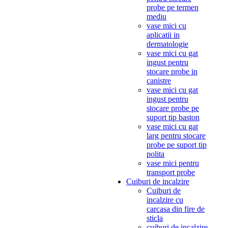
probe pe termen
mediu
vase mici cu
aplicatii in
dermatologie
vase mici cu gat
ingust pentru
stocare probe in
canistre
vase mici cu gat
ingust pentru
stocare probe pe
suport tip baston
vase mici cu gat
larg pentru stocare
probe pe suport tip
polita
vase mici pentru
transport probe
Cuiburi de incalzire
Cuiburi de
incalzire cu
carcasa din fire de
sticla
cuiburi de incalzire