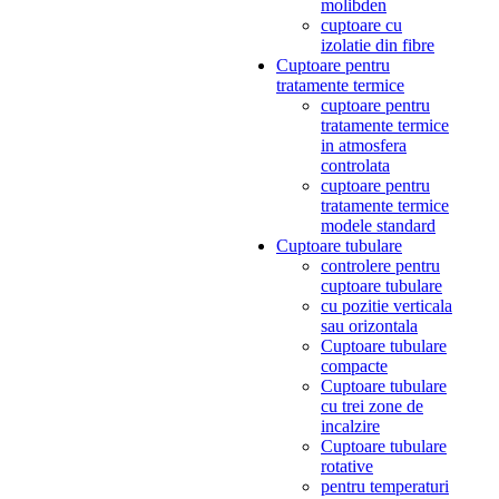
molibden
cuptoare cu
izolatie din fibre
Cuptoare pentru
tratamente termice
cuptoare pentru
tratamente termice
in atmosfera
controlata
cuptoare pentru
tratamente termice
modele standard
Cuptoare tubulare
controlere pentru
cuptoare tubulare
cu pozitie verticala
sau orizontala
Cuptoare tubulare
compacte
Cuptoare tubulare
cu trei zone de
incalzire
Cuptoare tubulare
rotative
pentru temperaturi