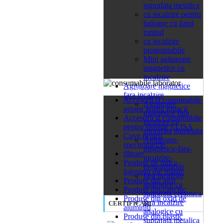
suprafata metalica
cu incalzire pentru
baloane cu fund
rotund
cu incalzire
programabile
Mini agitatoare
magnetice cu
incalzire
Agitatoare magnetice
26 categorii
fara incalzire
Accesorii si consumabile
Agitatoare
pentru igiena muncii
magnetice fara
Accesorii si consumabile
incalzire cu
pentru sisteme ELISA
suprafata iluminata
Cuve pentru
Agitatoare-
spectrometrie
magnetice-fara-
filtrare
incalzire-
Produse de unica
programabile
folosinta din plastic
fara incalzire
Produse din agat
analogice cu
Produse din cauciuc
suprafata ceramica
Produse din oxid de
fara incalzire
CERTIFICARI
aluminiu
analogice cu
Produse din plastic
suprafata metalica