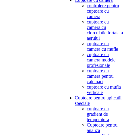
Cuptoare cu camera
controlere pentru
cuptoare cu
camera
cuptoare cu
camera cu
ciorculatie fortata a
aerului
cuptoare cu
camera cu mufla
cuptoare cu
camera modele
profesionale
cuptoare cu
camera pentru
calcinari
cuptoare cu mufla
verticale
Cuptoare pentru aplicatii
speciale
cuptoare cu
gradient de
temperatura
Cuptoare pentru
analiza