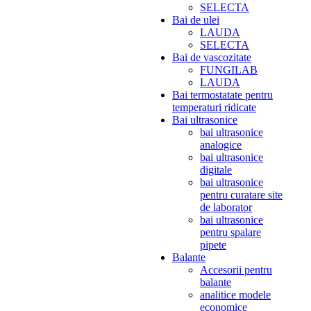
SELECTA
Bai de ulei
LAUDA
SELECTA
Bai de vascozitate
FUNGILAB
LAUDA
Bai termostatate pentru
temperaturi ridicate
Bai ultrasonice
bai ultrasonice
analogice
bai ultrasonice
digitale
bai ultrasonice
pentru curatare site
de laborator
bai ultrasonice
pentru spalare
pipete
Balante
Accesorii pentru
balante
analitice modele
economice