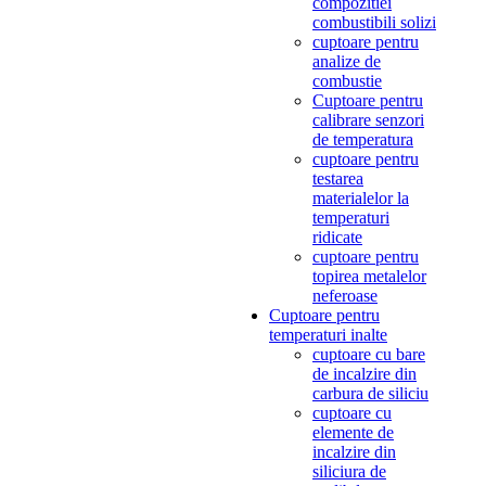
compozitiei
combustibili solizi
cuptoare pentru
analize de
combustie
Cuptoare pentru
calibrare senzori
de temperatura
cuptoare pentru
testarea
materialelor la
temperaturi
ridicate
cuptoare pentru
topirea metalelor
neferoase
Cuptoare pentru
temperaturi inalte
cuptoare cu bare
de incalzire din
carbura de siliciu
cuptoare cu
elemente de
incalzire din
siliciura de