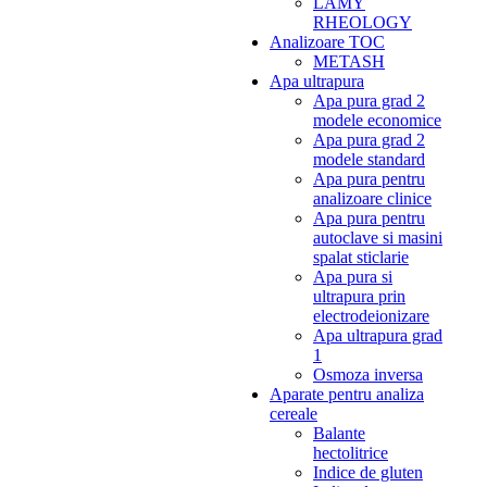
LAMY
RHEOLOGY
Analizoare TOC
METASH
Apa ultrapura
Apa pura grad 2
modele economice
Apa pura grad 2
modele standard
Apa pura pentru
analizoare clinice
Apa pura pentru
autoclave si masini
spalat sticlarie
Apa pura si
ultrapura prin
electrodeionizare
Apa ultrapura grad
1
Osmoza inversa
Aparate pentru analiza
cereale
Balante
hectolitrice
Indice de gluten