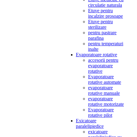
circulatie naturala
Etuve pentru
incalzire prosoape
Etuve pentru
sterilizare
pentru pastrare
parafina
pentru temperaturi
inalte
Evaporatoare rotative
accesorii pentru
evaporatoare
rotative
Evaporatoare
rotative automate
evaporatoare
rotative manuale
evaporatoare
rotative motorizate
Evaporatoare
rotative pilot
Exicatoare
paralelipiedice
exicatoare