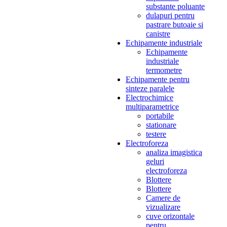
substante poluante
dulapuri pentru
pastrare butoaie si
canistre
Echipamente industriale
Echipamente
industriale
termometre
Echipamente pentru
sinteze paralele
Electrochimice
multiparametrice
portabile
stationare
testere
Electroforeza
analiza imagistica
geluri
electroforeza
Blottere
Blottere
Camere de
vizualizare
cuve orizontale
pentru