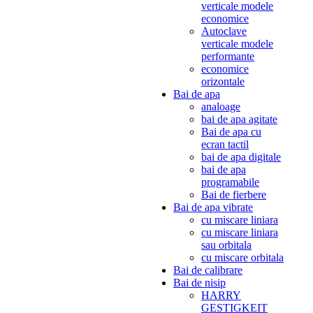
verticale modele
economice
Autoclave
verticale modele
performante
economice
orizontale
Bai de apa
analoage
bai de apa agitate
Bai de apa cu
ecran tactil
bai de apa digitale
bai de apa
programabile
Bai de fierbere
Bai de apa vibrate
cu miscare liniara
cu miscare liniara
sau orbitala
cu miscare orbitala
Bai de calibrare
Bai de nisip
HARRY
GESTIGKEIT