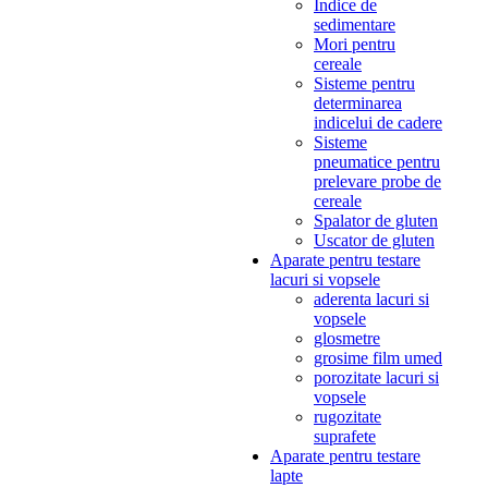
Indice de
sedimentare
Mori pentru
cereale
Sisteme pentru
determinarea
indicelui de cadere
Sisteme
pneumatice pentru
prelevare probe de
cereale
Spalator de gluten
Uscator de gluten
Aparate pentru testare
lacuri si vopsele
aderenta lacuri si
vopsele
glosmetre
grosime film umed
porozitate lacuri si
vopsele
rugozitate
suprafete
Aparate pentru testare
lapte