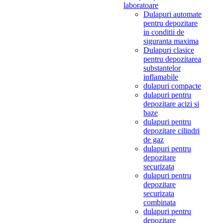
laboratoare
Dulapuri automate
pentru depozitare
in conditii de
siguranta maxima
Dulapuri clasice
pentru depozitarea
substantelor
inflamabile
dulapuri compacte
dulapuri pentru
depozitare acizi si
baze
dulapuri pentru
depozitare cilindri
de gaz
dulapuri pentru
depozitare
securizata
dulapuri pentru
depozitare
securizata
combinata
dulapuri pentru
depozitare