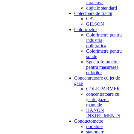
fara cuva
digitale standard
Colectoare de fractii
CAT
GILSON
Colorimetre
Colorimetre pentru
industria
poligrafica
Colorimetre pentru
solide
Spectrofotometre
pentru masurarea
culorilor
Concentratoare cu jet de
gaze
COLE PARMER
concentratoare cu
jet de gaze -
manuale
HANON
INSTRUMENTS
Conductometre
portabile
stationare