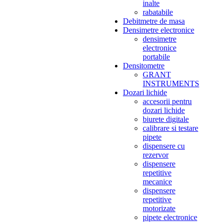
inalte
rabatabile
Debitmetre de masa
Densimetre electronice
densimetre
electronice
portabile
Densitometre
GRANT
INSTRUMENTS
Dozari lichide
accesorii pentru
dozari lichide
biurete digitale
calibrare si testare
pipete
dispensere cu
rezervor
dispensere
repetitive
mecanice
dispensere
repetitive
motorizate
pipete electronice