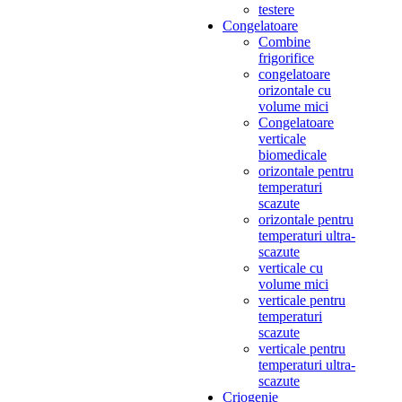
testere
Congelatoare
Combine
frigorifice
congelatoare
orizontale cu
volume mici
Congelatoare
verticale
biomedicale
orizontale pentru
temperaturi
scazute
orizontale pentru
temperaturi ultra-
scazute
verticale cu
volume mici
verticale pentru
temperaturi
scazute
verticale pentru
temperaturi ultra-
scazute
Criogenie