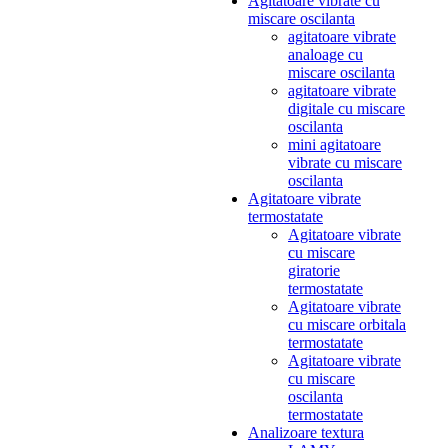
Agitatoare vibrate cu
miscare oscilanta
agitatoare vibrate
analoage cu
miscare oscilanta
agitatoare vibrate
digitale cu miscare
oscilanta
mini agitatoare
vibrate cu miscare
oscilanta
Agitatoare vibrate
termostatate
Agitatoare vibrate
cu miscare
giratorie
termostatate
Agitatoare vibrate
cu miscare orbitala
termostatate
Agitatoare vibrate
cu miscare
oscilanta
termostatate
Analizoare textura