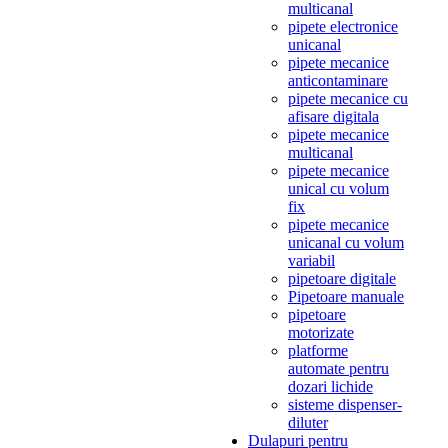
multicanal
pipete electronice
unicanal
pipete mecanice
anticontaminare
pipete mecanice cu
afisare digitala
pipete mecanice
multicanal
pipete mecanice
unical cu volum
fix
pipete mecanice
unicanal cu volum
variabil
pipetoare digitale
Pipetoare manuale
pipetoare
motorizate
platforme
automate pentru
dozari lichide
sisteme dispenser-
diluter
Dulapuri pentru