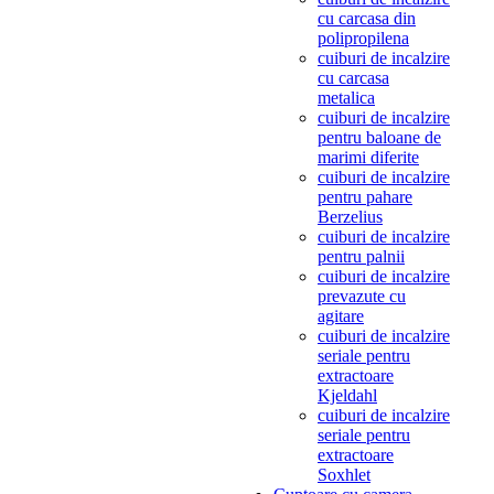
cu carcasa din
polipropilena
cuiburi de incalzire
cu carcasa
metalica
cuiburi de incalzire
pentru baloane de
marimi diferite
cuiburi de incalzire
pentru pahare
Berzelius
cuiburi de incalzire
pentru palnii
cuiburi de incalzire
prevazute cu
agitare
cuiburi de incalzire
seriale pentru
extractoare
Kjeldahl
cuiburi de incalzire
seriale pentru
extractoare
Soxhlet