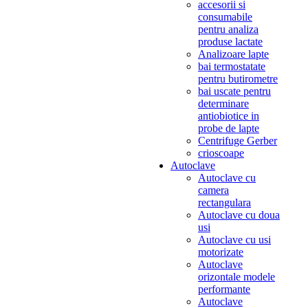
accesorii si
consumabile
pentru analiza
produse lactate
Analizoare lapte
bai termostatate
pentru butirometre
bai uscate pentru
determinare
antiobiotice in
probe de lapte
Centrifuge Gerber
crioscoape
Autoclave
Autoclave cu
camera
rectangulara
Autoclave cu doua
usi
Autoclave cu usi
motorizate
Autoclave
orizontale modele
performante
Autoclave