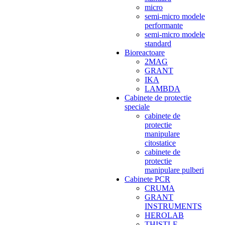
micro
semi-micro modele
performante
semi-micro modele
standard
Bioreactoare
2MAG
GRANT
IKA
LAMBDA
Cabinete de protectie
speciale
cabinete de
protectie
manipulare
citostatice
cabinete de
protectie
manipulare pulberi
Cabinete PCR
CRUMA
GRANT
INSTRUMENTS
HEROLAB
THISTLE