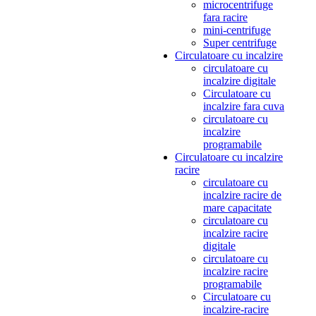
microcentrifuge
fara racire
mini-centrifuge
Super centrifuge
Circulatoare cu incalzire
circulatoare cu
incalzire digitale
Circulatoare cu
incalzire fara cuva
circulatoare cu
incalzire
programabile
Circulatoare cu incalzire
racire
circulatoare cu
incalzire racire de
mare capacitate
circulatoare cu
incalzire racire
digitale
circulatoare cu
incalzire racire
programabile
Circulatoare cu
incalzire-racire