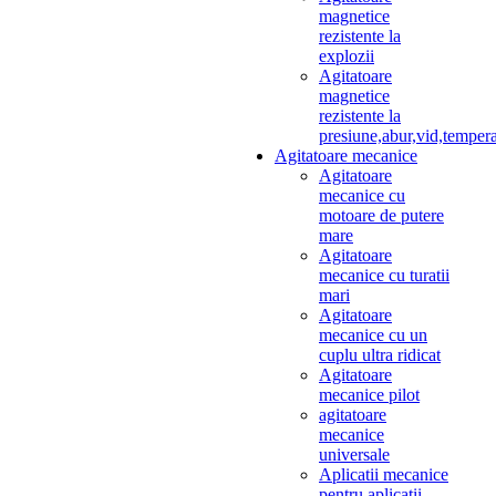
magnetice
rezistente la
explozii
Agitatoare
magnetice
rezistente la
presiune,abur,vid,temper
Agitatoare mecanice
Agitatoare
mecanice cu
motoare de putere
mare
Agitatoare
mecanice cu turatii
mari
Agitatoare
mecanice cu un
cuplu ultra ridicat
Agitatoare
mecanice pilot
agitatoare
mecanice
universale
Aplicatii mecanice
pentru aplicatii