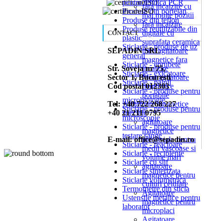
pentru tehnica PCR
fara incalzire cu
Produse din portelan
mai multe pozitii
Produse din teflon
fara incalzire
Produse reutilizabile din
digitale cu
CONTACT
plastic
suprafata ceramica
Sticlarie - produse de uz
SEPADIN SRL
mini agitatoare
general
magnetice fara
Sticlarie - eprubete
Str. Soveja nr 75,
incalzire
Sticlarie - exicatoare
Sector 1, Bucuresti
Mini agitatoare
Sticlarie - palnii
Cod postal 012303
magnetice
Sticlarie - produse pentru
portabile
microbiologie
Tel: +40 722 268 227
Agitatoare magnetice
Sticlarie - produse pentru
+40 21 211 0795
speciale
microscopie
agitatoare
Sticlarie - produse pentru
magnetice
testare sange
E-mail: office@sepadin.ro
industriale pentru
Sticlarie - reactoare
medii vascoase si
Sticlarie - recipiente
volume mari
Sticlarie cu slif
agitatoare
Sticlarie sinterizata
magnetice pentru
Sticlarie volumetrica
culturi celulare
Termometre din sticla
Agitatoare
Ustensile metalice pentru
magnetice pentru
laborator
microplaci
Agitatoare