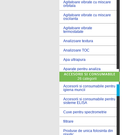
Agitatoare vibrate cu miscare
orbitala
Agitatoare vibrate cu miscare
oscilanta
Agitatoare vibrate
termostatate
Analizoare textura
Analizoare TOC
Apa ultrapura
Aparate pentru analiza
cereale
26 categorii
Aparate pentru testare lacuri
si vopsele
Accesorii si consumabile pentru
igiena muncii
Aparate pentru testare lapte
Accesorii si consumabile pentru
sisteme ELISA
Autoclave
Cuve pentru spectrometrie
Bai de apa
filtrare
Bai de apa vibrate
Produse de unica folosinta din
Bai de calibrare
plastic