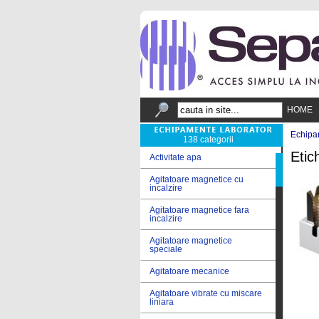
HOME
Echipa
138 categorii
Etic
Activitate apa
Agitatoare magnetice cu
incalzire
Agitatoare magnetice fara
incalzire
Agitatoare magnetice
speciale
Agitatoare mecanice
Agitatoare vibrate cu miscare
liniara