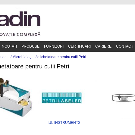
NOUTATI
PRODUSE
FURNIZORI
CERTIFICARI
CARIERE
CONTACT
mente /
Microbiologie
/
etichetatoare pentru cutii Petri
hetatoare pentru cutii Petri
IUL INSTRUMENTS