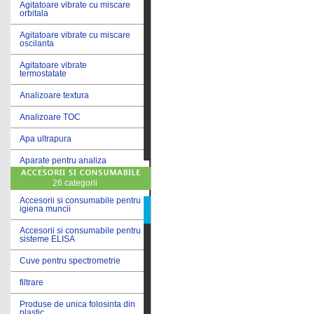
Agitatoare vibrate cu miscare
orbitala
Agitatoare vibrate cu miscare
oscilanta
Agitatoare vibrate
termostatate
Analizoare textura
Analizoare TOC
Apa ultrapura
Aparate pentru analiza
cereale
26 categorii
Aparate pentru testare lacuri
si vopsele
Accesorii si consumabile pentru
igiena muncii
Aparate pentru testare lapte
Accesorii si consumabile pentru
sisteme ELISA
Autoclave
Cuve pentru spectrometrie
Bai de apa
filtrare
Bai de apa vibrate
Produse de unica folosinta din
Bai de calibrare
plastic