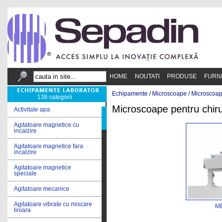
HOME
NOUTATI
PRODUSE
FURN
Echipamente /
Microscoape
/
Microscoap
138 categorii
Microscoape pentru chiru
Activitate apa
Agitatoare magnetice cu
incalzire
Agitatoare magnetice fara
incalzire
Agitatoare magnetice
speciale
Agitatoare mecanice
Agitatoare vibrate cu miscare
ME
liniara