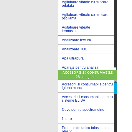
Agitatoare vibrate cu miscare
orbitala
Agitatoare vibrate cu miscare
oscilanta
Agitatoare vibrate
termostatate
Analizoare textura
Analizoare TOC
Apa ultrapura
Aparate pentru analiza
cereale
26 categorii
Aparate pentru testare lacuri
si vopsele
Accesorii si consumabile pentru
igiena muncii
Aparate pentru testare lapte
Accesorii si consumabile pentru
sisteme ELISA
Autoclave
Cuve pentru spectrometrie
Bai de apa
filtrare
Bai de apa vibrate
Produse de unica folosinta din
Bai de calibrare
plastic