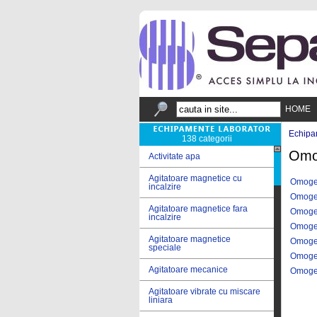
HOME
Echipa
138 categorii
Omog
Activitate apa
Agitatoare magnetice cu
Omogen
incalzire
Omogen
Agitatoare magnetice fara
Omogeni
incalzire
Omogeni
Agitatoare magnetice
Omogeni
speciale
Omogen
Agitatoare mecanice
Omogeni
Agitatoare vibrate cu miscare
liniara