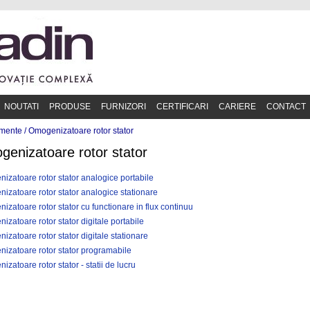
NOUTATI
PRODUSE
FURNIZORI
CERTIFICARI
CARIERE
CONTACT
mente /
Omogenizatoare rotor stator
enizatoare rotor stator
izatoare rotor stator analogice portabile
izatoare rotor stator analogice stationare
zatoare rotor stator cu functionare in flux continuu
zatoare rotor stator digitale portabile
zatoare rotor stator digitale stationare
izatoare rotor stator programabile
zatoare rotor stator - statii de lucru