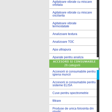
Agitatoare vibrate cu miscare
orbitala
Agitatoare vibrate cu miscare
oscilanta
Agitatoare vibrate
termostatate
Analizoare textura
Analizoare TOC
Apa ultrapura
Aparate pentru analiza
cereale
26 categorii
Aparate pentru testare lacuri
si vopsele
Accesorii si consumabile pentru
igiena muncii
Aparate pentru testare lapte
Accesorii si consumabile pentru
sisteme ELISA
Autoclave
Cuve pentru spectrometrie
Bai de apa
filtrare
Bai de apa vibrate
Produse de unica folosinta din
Bai de calibrare
plastic