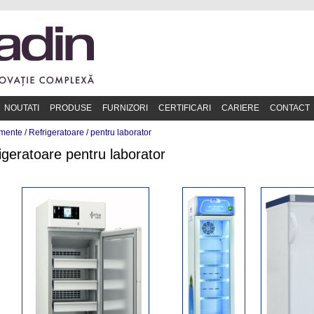
NOUTATI
PRODUSE
FURNIZORI
CERTIFICARI
CARIERE
CONTACT
mente /
Refrigeratoare
/
pentru laborator
igeratoare pentru laborator