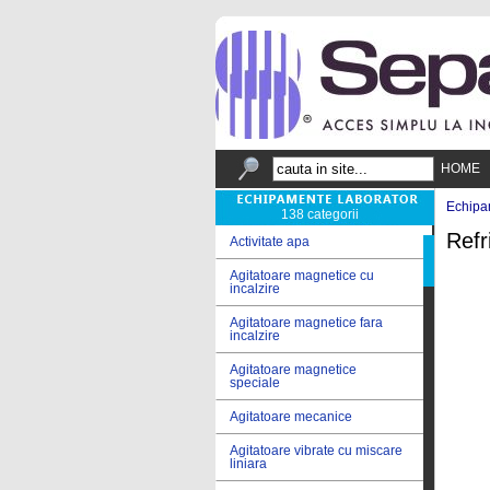
HOME
Echipa
138 categorii
Refr
Activitate apa
Agitatoare magnetice cu
incalzire
Agitatoare magnetice fara
incalzire
Agitatoare magnetice
speciale
Agitatoare mecanice
Agitatoare vibrate cu miscare
liniara