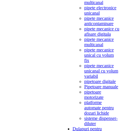
multicanal
pipete electronice
unicanal
pipete mecanice
anticontaminare
pipete mecanice cu
afisare digitala
pipete mecanice
multicanal
pipete mecanice
unical cu volum
fix
pipete mecanice
unicanal cu volum
variabil
pipetoare digitale
Pipetoare manuale
pipetoare
motorizate
platforme
automate pentru
dozari lichide
sisteme dispenser-
diluter
Dulapuri pentru