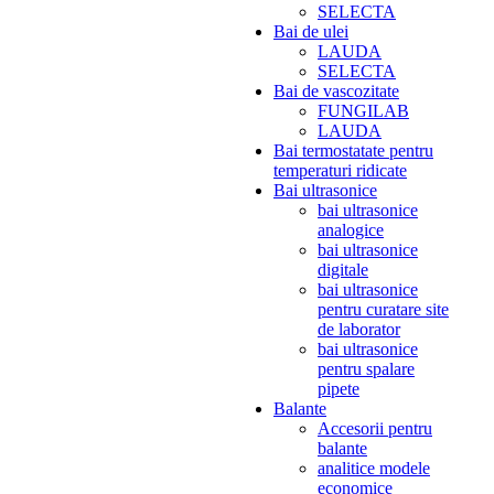
SELECTA
Bai de ulei
LAUDA
SELECTA
Bai de vascozitate
FUNGILAB
LAUDA
Bai termostatate pentru
temperaturi ridicate
Bai ultrasonice
bai ultrasonice
analogice
bai ultrasonice
digitale
bai ultrasonice
pentru curatare site
de laborator
bai ultrasonice
pentru spalare
pipete
Balante
Accesorii pentru
balante
analitice modele
economice