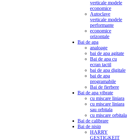
verticale modele
economice
Autoclave
verticale modele
performante
economice
orizontale
Bai de apa
analoage
bai de apa agitate
Bai de apa cu
ecran tactil
bai de apa digitale
bai de apa
programabile
Bai de fierbere
Bai de apa vibrate
cu miscare liniara
cu miscare liniara
sau orbitala
cu miscare orbitala
Bai de calibrare
Bai de nisip
HARRY
GESTIGKEIT