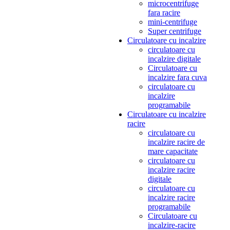
microcentrifuge
fara racire
mini-centrifuge
Super centrifuge
Circulatoare cu incalzire
circulatoare cu
incalzire digitale
Circulatoare cu
incalzire fara cuva
circulatoare cu
incalzire
programabile
Circulatoare cu incalzire
racire
circulatoare cu
incalzire racire de
mare capacitate
circulatoare cu
incalzire racire
digitale
circulatoare cu
incalzire racire
programabile
Circulatoare cu
incalzire-racire