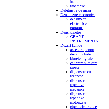
inalte
rabatabile
Debitmetre de masa
Densimetre electronice
densimetre
electronice
portabile
Densitometre
GRANT
INSTRUMENTS
Dozari lichide
accesorii pentru
dozari lichide
biurete digitale
calibrare si testare
pipete
dispensere cu
rezervor
dispensere
repetitive
mecanice
dispensere
repetitive
motorizate
pipete electronice