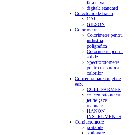
fara cuva
digitale standard
Colectoare de fractii
CAT
GILSON
Colorimetre
Colorimetre pentru
industria
poligrafica
Colorimetre pentru
solide
Spectrofotometre
pentru masurarea
culorilor
Concentratoare cu jet de
gaze
COLE PARMER
concentratoare cu
jet de gaze -
manuale
HANON
INSTRUMENTS
Conductometre
portabile
stationare