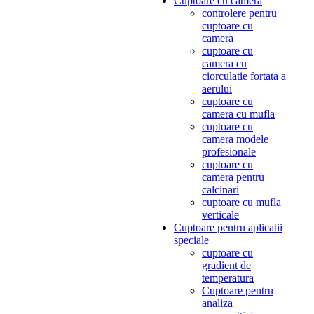
Cuptoare cu camera
controlere pentru
cuptoare cu
camera
cuptoare cu
camera cu
ciorculatie fortata a
aerului
cuptoare cu
camera cu mufla
cuptoare cu
camera modele
profesionale
cuptoare cu
camera pentru
calcinari
cuptoare cu mufla
verticale
Cuptoare pentru aplicatii
speciale
cuptoare cu
gradient de
temperatura
Cuptoare pentru
analiza