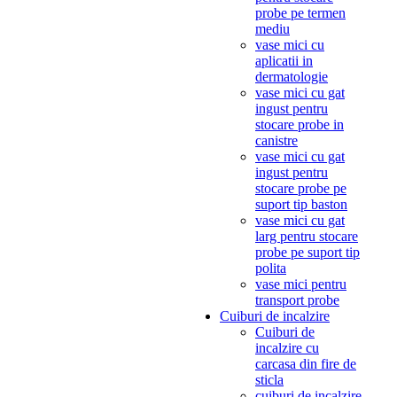
probe pe termen
mediu
vase mici cu
aplicatii in
dermatologie
vase mici cu gat
ingust pentru
stocare probe in
canistre
vase mici cu gat
ingust pentru
stocare probe pe
suport tip baston
vase mici cu gat
larg pentru stocare
probe pe suport tip
polita
vase mici pentru
transport probe
Cuiburi de incalzire
Cuiburi de
incalzire cu
carcasa din fire de
sticla
cuiburi de incalzire