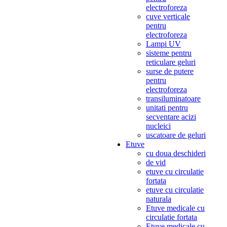
electroforeza
cuve verticale
pentru
electroforeza
Lampi UV
sisteme pentru
reticulare geluri
surse de putere
pentru
electroforeza
transiluminatoare
unitati pentru
secventare acizi
nucleici
uscatoare de geluri
Etuve
cu doua deschideri
de vid
etuve cu circulatie
fortata
etuve cu circulatie
naturala
Etuve medicale cu
circulatie fortata
Etuve medicale cu