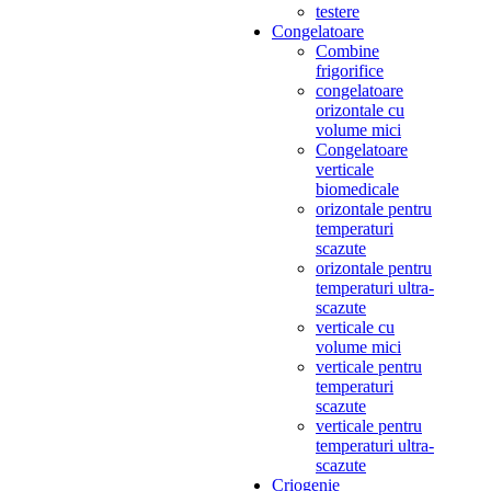
testere
Congelatoare
Combine
frigorifice
congelatoare
orizontale cu
volume mici
Congelatoare
verticale
biomedicale
orizontale pentru
temperaturi
scazute
orizontale pentru
temperaturi ultra-
scazute
verticale cu
volume mici
verticale pentru
temperaturi
scazute
verticale pentru
temperaturi ultra-
scazute
Criogenie