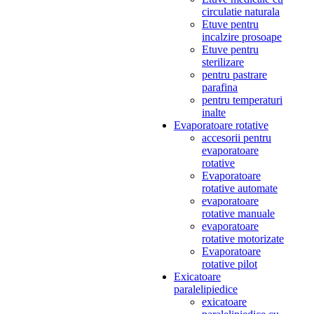
circulatie naturala
Etuve pentru
incalzire prosoape
Etuve pentru
sterilizare
pentru pastrare
parafina
pentru temperaturi
inalte
Evaporatoare rotative
accesorii pentru
evaporatoare
rotative
Evaporatoare
rotative automate
evaporatoare
rotative manuale
evaporatoare
rotative motorizate
Evaporatoare
rotative pilot
Exicatoare
paralelipiedice
exicatoare