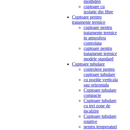
molibden
cuptoare cu
izolatie din fibre
Cuptoare pentru
tratamente termice
cuptoare pentru
tratamente termice
in atmosfera
controlata
cuptoare pentru
tratamente termice
modele standard
Cuptoare tubulare
controlere pentru
cuptoare tubulare
cu pozitie verticala
sau orizontala
Cuptoare tubulare
compacte
Cuptoare tubulare
cu trei zone de
incalzire
Cuptoare tubulare
rotative
pentru temperaturi