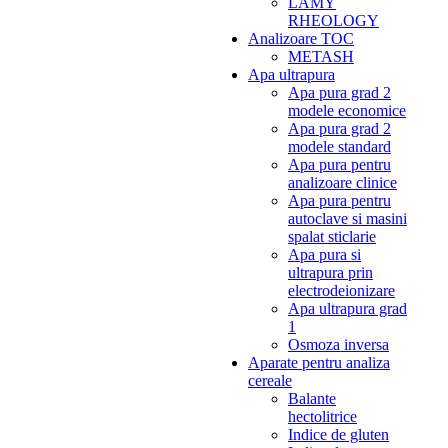
LAMY
RHEOLOGY
Analizoare TOC
METASH
Apa ultrapura
Apa pura grad 2
modele economice
Apa pura grad 2
modele standard
Apa pura pentru
analizoare clinice
Apa pura pentru
autoclave si masini
spalat sticlarie
Apa pura si
ultrapura prin
electrodeionizare
Apa ultrapura grad
1
Osmoza inversa
Aparate pentru analiza
cereale
Balante
hectolitrice
Indice de gluten