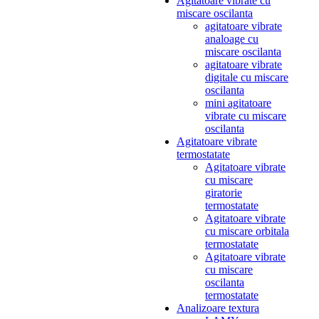
Agitatoare vibrate cu
miscare oscilanta
agitatoare vibrate
analoage cu
miscare oscilanta
agitatoare vibrate
digitale cu miscare
oscilanta
mini agitatoare
vibrate cu miscare
oscilanta
Agitatoare vibrate
termostatate
Agitatoare vibrate
cu miscare
giratorie
termostatate
Agitatoare vibrate
cu miscare orbitala
termostatate
Agitatoare vibrate
cu miscare
oscilanta
termostatate
Analizoare textura