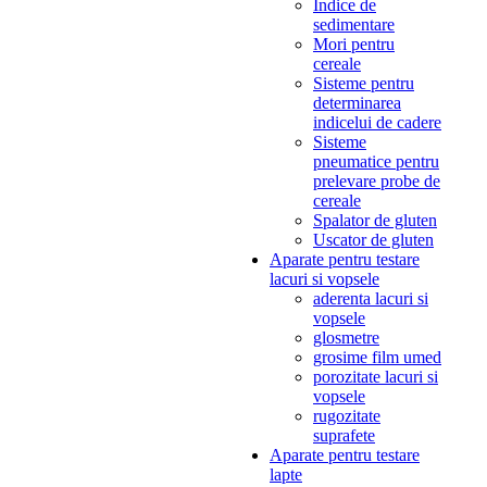
Indice de
sedimentare
Mori pentru
cereale
Sisteme pentru
determinarea
indicelui de cadere
Sisteme
pneumatice pentru
prelevare probe de
cereale
Spalator de gluten
Uscator de gluten
Aparate pentru testare
lacuri si vopsele
aderenta lacuri si
vopsele
glosmetre
grosime film umed
porozitate lacuri si
vopsele
rugozitate
suprafete
Aparate pentru testare
lapte