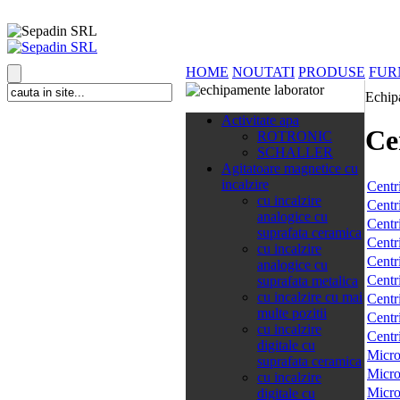
HOME
NOUTATI
PRODUSE
FUR
Echip
138 categorii
Activitate apa
Ce
ROTRONIC
SCHALLER
Agitatoare magnetice cu
incalzire
Centr
cu incalzire
Centr
analogice cu
Centr
suprafata ceramica
Centr
cu incalzire
Centr
analogice cu
Centri
suprafata metalica
cu incalzire cu mai
Centr
multe pozitii
Centr
cu incalzire
Centri
digitale cu
Micro
suprafata ceramica
Micro
cu incalzire
Micro
digitale cu