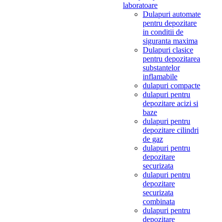
laboratoare
Dulapuri automate
pentru depozitare
in conditii de
siguranta maxima
Dulapuri clasice
pentru depozitarea
substantelor
inflamabile
dulapuri compacte
dulapuri pentru
depozitare acizi si
baze
dulapuri pentru
depozitare cilindri
de gaz
dulapuri pentru
depozitare
securizata
dulapuri pentru
depozitare
securizata
combinata
dulapuri pentru
depozitare