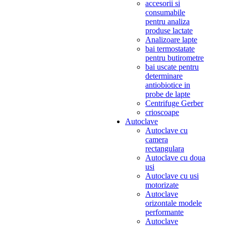
accesorii si
consumabile
pentru analiza
produse lactate
Analizoare lapte
bai termostatate
pentru butirometre
bai uscate pentru
determinare
antiobiotice in
probe de lapte
Centrifuge Gerber
crioscoape
Autoclave
Autoclave cu
camera
rectangulara
Autoclave cu doua
usi
Autoclave cu usi
motorizate
Autoclave
orizontale modele
performante
Autoclave