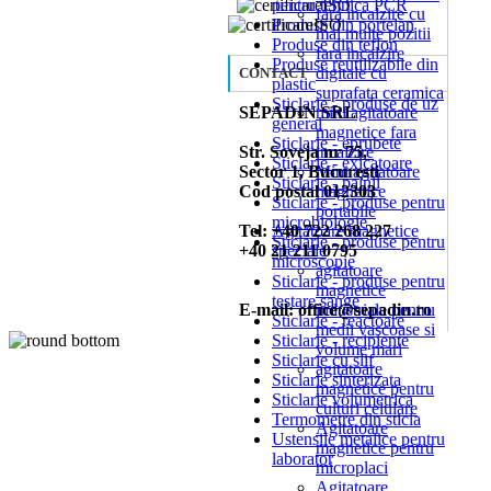
pentru tehnica PCR
fara incalzire cu
Produse din portelan
mai multe pozitii
Produse din teflon
fara incalzire
Produse reutilizabile din
digitale cu
CONTACT
plastic
suprafata ceramica
Sticlarie - produse de uz
SEPADIN SRL
mini agitatoare
general
magnetice fara
Sticlarie - eprubete
Str. Soveja nr 75,
incalzire
Sticlarie - exicatoare
Sector 1, Bucuresti
Mini agitatoare
Sticlarie - palnii
Cod postal 012303
magnetice
Sticlarie - produse pentru
portabile
microbiologie
Tel: +40 722 268 227
Agitatoare magnetice
Sticlarie - produse pentru
+40 21 211 0795
speciale
microscopie
agitatoare
Sticlarie - produse pentru
magnetice
testare sange
E-mail: office@sepadin.ro
industriale pentru
Sticlarie - reactoare
medii vascoase si
Sticlarie - recipiente
volume mari
Sticlarie cu slif
agitatoare
Sticlarie sinterizata
magnetice pentru
Sticlarie volumetrica
culturi celulare
Termometre din sticla
Agitatoare
Ustensile metalice pentru
magnetice pentru
laborator
microplaci
Agitatoare