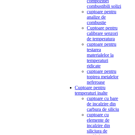
compozitiei
combustibili solizi
cuptoare pentru
analize de
combustie
Cuptoare pentru
calibrare senzori
de temperatura
cuptoare pentru
testarea
materialelor la
temperaturi
ridicate
cuptoare pentru
topirea metalelor
neferoase
Cuptoare pentru
temperaturi inalte
cuptoare cu bare
de incalzire din
carbura de siliciu
cuptoare cu
elemente de
incalzire din
siliciura de