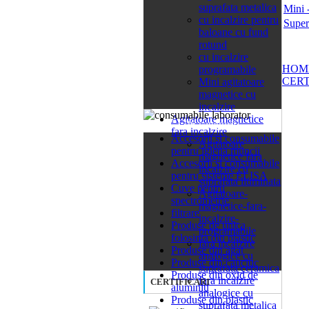
suprafata metalica
Mini 
cu incalzire pentru
Super
baloane cu fund
rotund
cu incalzire
HOM
programabile
CERT
Mini agitatoare
magnetice cu
incalzire
Agitatoare magnetice
26 categorii
fara incalzire
Accesorii si consumabile
Agitatoare
pentru igiena muncii
magnetice fara
Accesorii si consumabile
incalzire cu
pentru sisteme ELISA
suprafata iluminata
Cuve pentru
Agitatoare-
spectrometrie
magnetice-fara-
filtrare
incalzire-
Produse de unica
programabile
folosinta din plastic
fara incalzire
Produse din agat
analogice cu
Produse din cauciuc
suprafata ceramica
Produse din oxid de
fara incalzire
CERTIFICARI
aluminiu
analogice cu
Produse din plastic
suprafata metalica