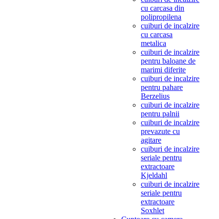
cu carcasa din
polipropilena
cuiburi de incalzire
cu carcasa
metalica
cuiburi de incalzire
pentru baloane de
marimi diferite
cuiburi de incalzire
pentru pahare
Berzelius
cuiburi de incalzire
pentru palnii
cuiburi de incalzire
prevazute cu
agitare
cuiburi de incalzire
seriale pentru
extractoare
Kjeldahl
cuiburi de incalzire
seriale pentru
extractoare
Soxhlet