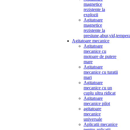
magnetice
rezistente la
explozii
Agitatoare
magnetice
rezistente la
presiune,abur,vid,temper
Agitatoare mecanice
Agitatoare
mecanice cu
motoare de putere
mare
Agitatoare
mecanice cu turatii
mari
Agitatoare
mecanice cu un
cuplu ultra ridicat
Agitatoare
mecanice pilot
agitatoare
mecanice
universale
Aplicatii mecanice
pentru aplicatii