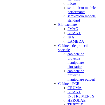
micro
semi-micro modele
performante
semi-micro modele
standard
Bioreactoare
2MAG
GRANT
IKA
LAMBDA
Cabinete de protectie
speciale
cabinete de
protectie
manipulare
citostatice
cabinete de
protectie
manipulare pulberi
Cabinete PCR
CRUMA
GRANT
INSTRUMENTS
HEROLAB
THISTLE