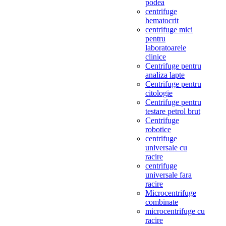
podea
centrifuge
hematocrit
centrifuge mici
pentru
laboratoarele
clinice
Centrifuge pentru
analiza lapte
Centrifuge pentru
citologie
Centrifuge pentru
testare petrol brut
Centrifuge
robotice
centrifuge
universale cu
racire
centrifuge
universale fara
racire
Microcentrifuge
combinate
microcentrifuge cu
racire