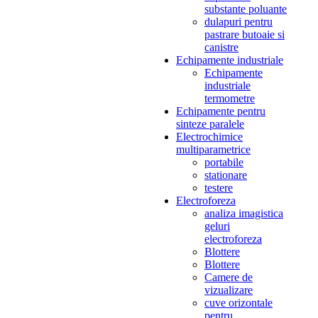
substante poluante
dulapuri pentru
pastrare butoaie si
canistre
Echipamente industriale
Echipamente
industriale
termometre
Echipamente pentru
sinteze paralele
Electrochimice
multiparametrice
portabile
stationare
testere
Electroforeza
analiza imagistica
geluri
electroforeza
Blottere
Blottere
Camere de
vizualizare
cuve orizontale
pentru