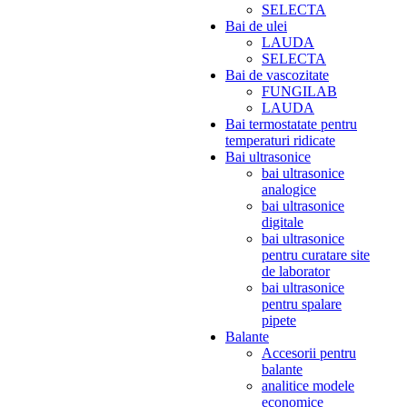
SELECTA
Bai de ulei
LAUDA
SELECTA
Bai de vascozitate
FUNGILAB
LAUDA
Bai termostatate pentru
temperaturi ridicate
Bai ultrasonice
bai ultrasonice
analogice
bai ultrasonice
digitale
bai ultrasonice
pentru curatare site
de laborator
bai ultrasonice
pentru spalare
pipete
Balante
Accesorii pentru
balante
analitice modele
economice