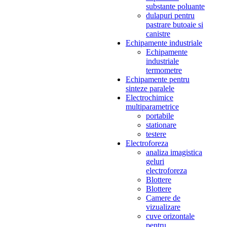
substante poluante
dulapuri pentru
pastrare butoaie si
canistre
Echipamente industriale
Echipamente
industriale
termometre
Echipamente pentru
sinteze paralele
Electrochimice
multiparametrice
portabile
stationare
testere
Electroforeza
analiza imagistica
geluri
electroforeza
Blottere
Blottere
Camere de
vizualizare
cuve orizontale
pentru