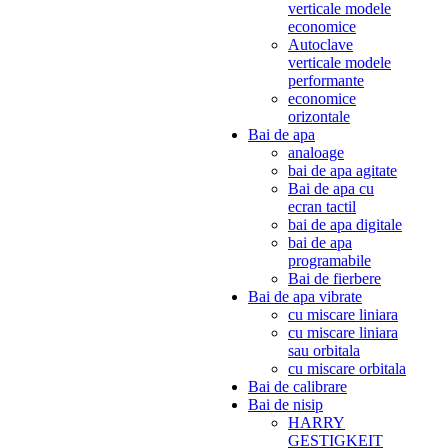
verticale modele
economice
Autoclave
verticale modele
performante
economice
orizontale
Bai de apa
analoage
bai de apa agitate
Bai de apa cu
ecran tactil
bai de apa digitale
bai de apa
programabile
Bai de fierbere
Bai de apa vibrate
cu miscare liniara
cu miscare liniara
sau orbitala
cu miscare orbitala
Bai de calibrare
Bai de nisip
HARRY
GESTIGKEIT