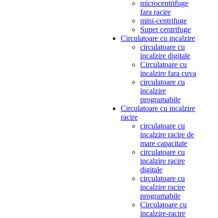
microcentrifuge
fara racire
mini-centrifuge
Super centrifuge
Circulatoare cu incalzire
circulatoare cu
incalzire digitale
Circulatoare cu
incalzire fara cuva
circulatoare cu
incalzire
programabile
Circulatoare cu incalzire
racire
circulatoare cu
incalzire racire de
mare capacitate
circulatoare cu
incalzire racire
digitale
circulatoare cu
incalzire racire
programabile
Circulatoare cu
incalzire-racire