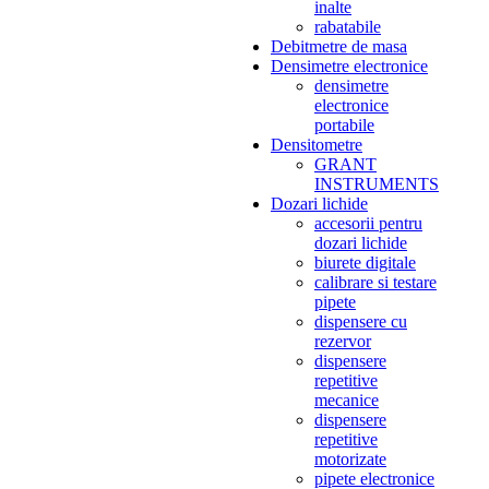
inalte
rabatabile
Debitmetre de masa
Densimetre electronice
densimetre
electronice
portabile
Densitometre
GRANT
INSTRUMENTS
Dozari lichide
accesorii pentru
dozari lichide
biurete digitale
calibrare si testare
pipete
dispensere cu
rezervor
dispensere
repetitive
mecanice
dispensere
repetitive
motorizate
pipete electronice