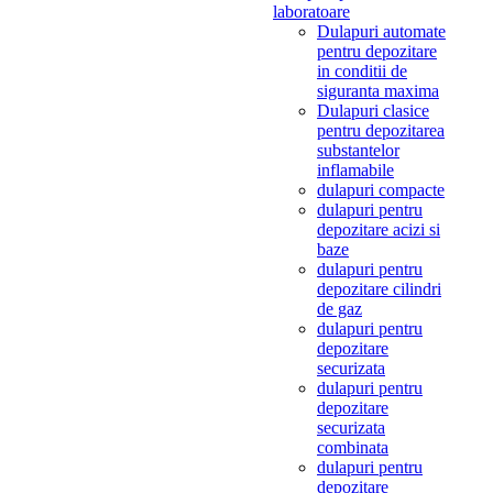
laboratoare
Dulapuri automate
pentru depozitare
in conditii de
siguranta maxima
Dulapuri clasice
pentru depozitarea
substantelor
inflamabile
dulapuri compacte
dulapuri pentru
depozitare acizi si
baze
dulapuri pentru
depozitare cilindri
de gaz
dulapuri pentru
depozitare
securizata
dulapuri pentru
depozitare
securizata
combinata
dulapuri pentru
depozitare