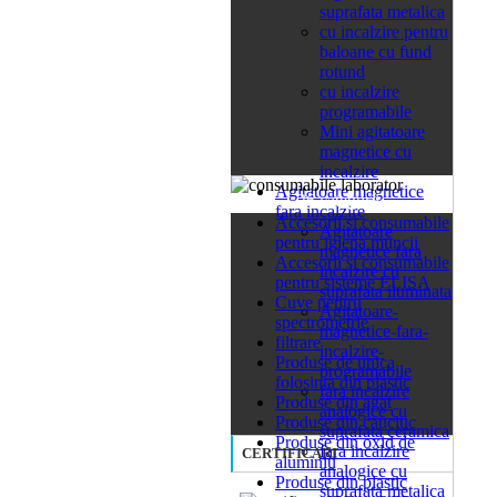
suprafata metalica
cu incalzire pentru
baloane cu fund
rotund
cu incalzire
programabile
Mini agitatoare
magnetice cu
incalzire
Agitatoare magnetice
26 categorii
fara incalzire
Accesorii si consumabile
Agitatoare
pentru igiena muncii
magnetice fara
Accesorii si consumabile
incalzire cu
pentru sisteme ELISA
suprafata iluminata
Cuve pentru
Agitatoare-
spectrometrie
magnetice-fara-
filtrare
incalzire-
Produse de unica
programabile
folosinta din plastic
fara incalzire
Produse din agat
analogice cu
Produse din cauciuc
suprafata ceramica
Produse din oxid de
fara incalzire
CERTIFICARI
aluminiu
analogice cu
Produse din plastic
suprafata metalica