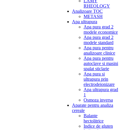
LAMY
RHEOLOGY
Analizoare TOC
METASH
Apa ultrapura
Apa pura grad 2
modele economice
Apa pura grad 2
modele standard
Apa pura pentru
analizoare clinice
Apa pura pentru
autoclave si masini
spalat sticlarie
Apa pura si
ultrapura prin
electrodeionizare
Apa ultrapura grad
1
Osmoza inversa
Aparate pentru analiza
cereale
Balante
hectolitrice
Indice de gluten