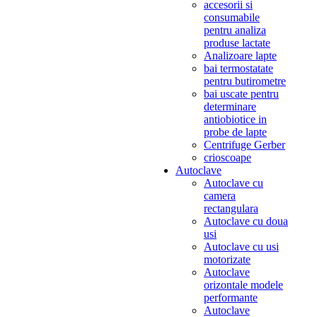
accesorii si
consumabile
pentru analiza
produse lactate
Analizoare lapte
bai termostatate
pentru butirometre
bai uscate pentru
determinare
antiobiotice in
probe de lapte
Centrifuge Gerber
crioscoape
Autoclave
Autoclave cu
camera
rectangulara
Autoclave cu doua
usi
Autoclave cu usi
motorizate
Autoclave
orizontale modele
performante
Autoclave