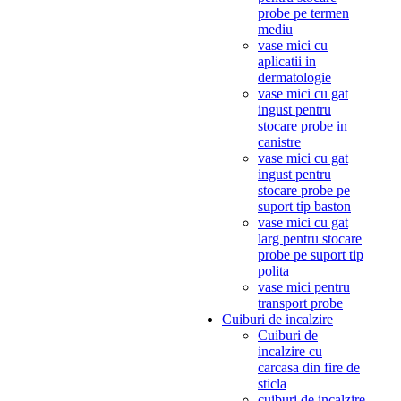
probe pe termen
mediu
vase mici cu
aplicatii in
dermatologie
vase mici cu gat
ingust pentru
stocare probe in
canistre
vase mici cu gat
ingust pentru
stocare probe pe
suport tip baston
vase mici cu gat
larg pentru stocare
probe pe suport tip
polita
vase mici pentru
transport probe
Cuiburi de incalzire
Cuiburi de
incalzire cu
carcasa din fire de
sticla
cuiburi de incalzire