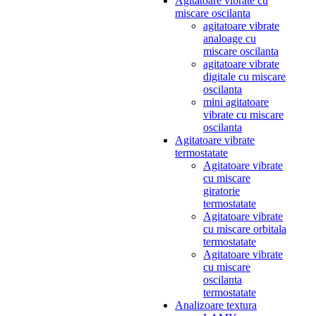
Agitatoare vibrate cu
miscare oscilanta
agitatoare vibrate
analoage cu
miscare oscilanta
agitatoare vibrate
digitale cu miscare
oscilanta
mini agitatoare
vibrate cu miscare
oscilanta
Agitatoare vibrate
termostatate
Agitatoare vibrate
cu miscare
giratorie
termostatate
Agitatoare vibrate
cu miscare orbitala
termostatate
Agitatoare vibrate
cu miscare
oscilanta
termostatate
Analizoare textura