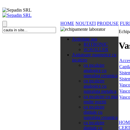
HOME
NOUTATI
PRODUSE
FUR
Echip
138 categorii
Activitate apa
Va
ROTRONIC
SCHALLER
Agitatoare magnetice cu
incalzire
Acces
cu incalzire
Capil
analogice cu
Siste
suprafata ceramica
Siste
cu incalzire
Vasco
analogice cu
Vasco
suprafata metalica
cu incalzire cu mai
Vasco
multe pozitii
cu incalzire
digitale cu
suprafata ceramica
HOM
cu incalzire
CERT
digitale cu