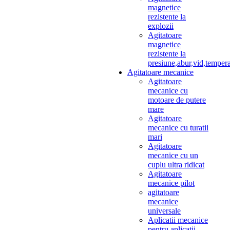
magnetice
rezistente la
explozii
Agitatoare
magnetice
rezistente la
presiune,abur,vid,temper
Agitatoare mecanice
Agitatoare
mecanice cu
motoare de putere
mare
Agitatoare
mecanice cu turatii
mari
Agitatoare
mecanice cu un
cuplu ultra ridicat
Agitatoare
mecanice pilot
agitatoare
mecanice
universale
Aplicatii mecanice
pentru aplicatii