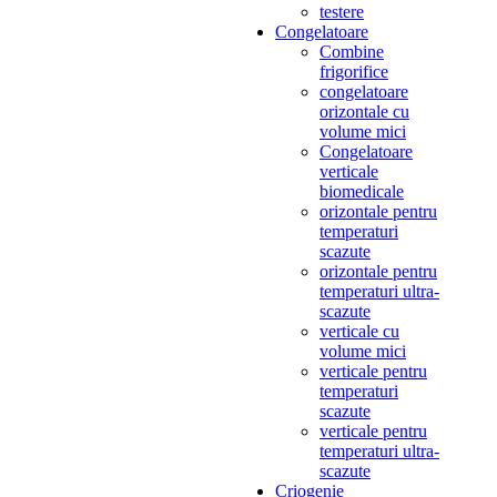
testere
Congelatoare
Combine
frigorifice
congelatoare
orizontale cu
volume mici
Congelatoare
verticale
biomedicale
orizontale pentru
temperaturi
scazute
orizontale pentru
temperaturi ultra-
scazute
verticale cu
volume mici
verticale pentru
temperaturi
scazute
verticale pentru
temperaturi ultra-
scazute
Criogenie