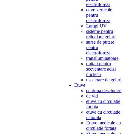
electroforeza
cuve verticale
pentru
electroforeza
Lampi UV
sisteme pentru
reticulare geluri
surse de putere
pentru
electroforeza
transiluminatoare
unitati pentru
secventare acizi
nucleici
uscatoare de geluri
Etuve
cu doua deschideri
de vid
etuve cu circulatie
fortata
etuve cu circulatie
naturala
Etuve medicale cu
circulatie fortata
Etuve medicale cu