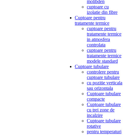
molibden
cuptoare cu
izolatie din fibre
Cuptoare pentru
tratamente termice
cuptoare pentru
tratamente termice
in atmosfera
controlata
cuptoare pentru
tratamente termice
modele standard
Cuptoare tubulare
controlere pentru
cuptoare tubulare
cu pozitie verticala
sau orizontala
Cuptoare tubulare
compacte
Cuptoare tubulare
cu trei zone de
incalzire
Cuptoare tubulare
rotative
pentru temperaturi