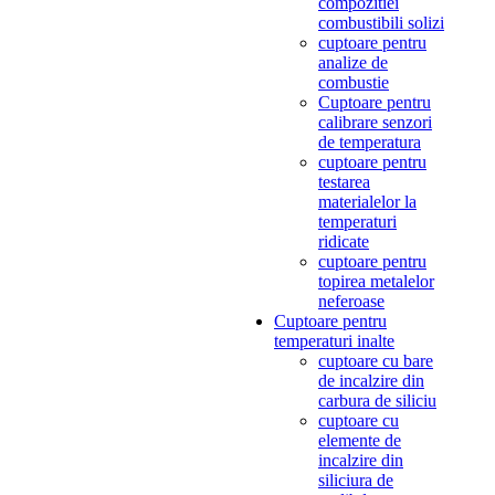
compozitiei
combustibili solizi
cuptoare pentru
analize de
combustie
Cuptoare pentru
calibrare senzori
de temperatura
cuptoare pentru
testarea
materialelor la
temperaturi
ridicate
cuptoare pentru
topirea metalelor
neferoase
Cuptoare pentru
temperaturi inalte
cuptoare cu bare
de incalzire din
carbura de siliciu
cuptoare cu
elemente de
incalzire din
siliciura de