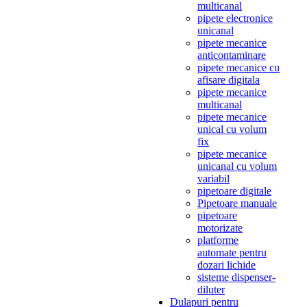
multicanal
pipete electronice
unicanal
pipete mecanice
anticontaminare
pipete mecanice cu
afisare digitala
pipete mecanice
multicanal
pipete mecanice
unical cu volum
fix
pipete mecanice
unicanal cu volum
variabil
pipetoare digitale
Pipetoare manuale
pipetoare
motorizate
platforme
automate pentru
dozari lichide
sisteme dispenser-
diluter
Dulapuri pentru