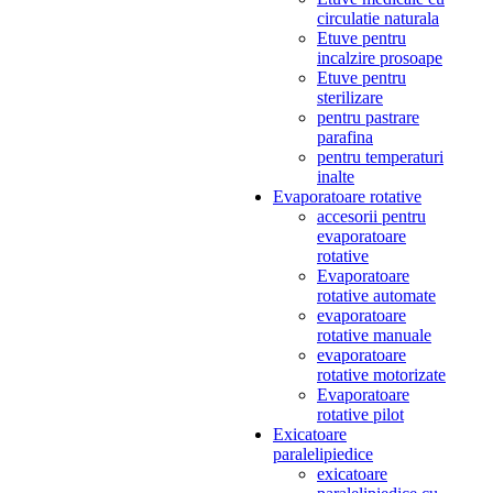
circulatie naturala
Etuve pentru
incalzire prosoape
Etuve pentru
sterilizare
pentru pastrare
parafina
pentru temperaturi
inalte
Evaporatoare rotative
accesorii pentru
evaporatoare
rotative
Evaporatoare
rotative automate
evaporatoare
rotative manuale
evaporatoare
rotative motorizate
Evaporatoare
rotative pilot
Exicatoare
paralelipiedice
exicatoare