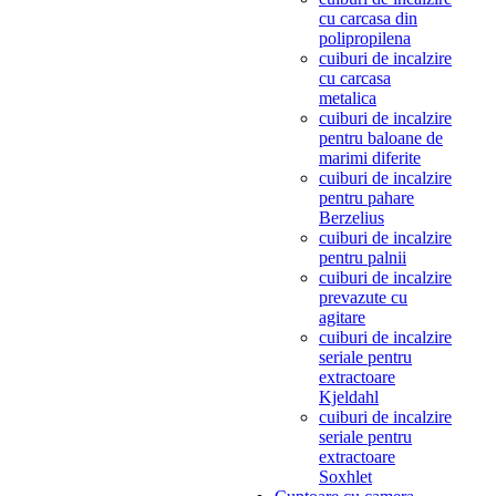
cu carcasa din
polipropilena
cuiburi de incalzire
cu carcasa
metalica
cuiburi de incalzire
pentru baloane de
marimi diferite
cuiburi de incalzire
pentru pahare
Berzelius
cuiburi de incalzire
pentru palnii
cuiburi de incalzire
prevazute cu
agitare
cuiburi de incalzire
seriale pentru
extractoare
Kjeldahl
cuiburi de incalzire
seriale pentru
extractoare
Soxhlet