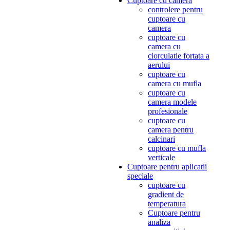
Cuptoare cu camera
controlere pentru
cuptoare cu
camera
cuptoare cu
camera cu
ciorculatie fortata a
aerului
cuptoare cu
camera cu mufla
cuptoare cu
camera modele
profesionale
cuptoare cu
camera pentru
calcinari
cuptoare cu mufla
verticale
Cuptoare pentru aplicatii
speciale
cuptoare cu
gradient de
temperatura
Cuptoare pentru
analiza