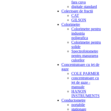
fara cuva
digitale standard
Colectoare de fractii
CAT
GILSON
Colorimetre
Colorimetre pentru
industria
poligrafica
Colorimetre pentru
solide
Spectrofotometre
pentru masurarea
culorilor
Concentratoare cu jet de
gaze
COLE PARMER
concentratoare cu
jet de gaze -
manuale
HANON
INSTRUMENTS
Conductometre
portabile
stationare