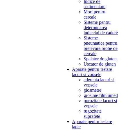
Indice de
sedimentare
Mori pentru
cereale
Sisteme pentru
determinarea
indicelui de cadere
Sisteme
pneumatice pentru
prelevare probe de
cereale
Spalator de gluten
Uscator de gluten
Aparate pentru testare
lacuri si vopsele
aderenta lacuri si
vopsele
glosmetre
grosime film umed
porozitate lacuri si
vopsele
rugozitate
suprafete
Aparate pentru testare
lapte