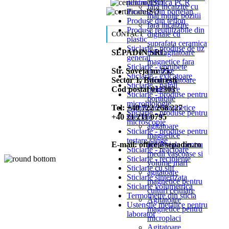
pentru tehnica PCR
fara incalzire cu
Produse din portelan
mai multe pozitii
Produse din teflon
fara incalzire
Produse reutilizabile din
digitale cu
CONTACT
plastic
suprafata ceramica
Sticlarie - produse de uz
SEPADIN SRL
mini agitatoare
general
magnetice fara
Sticlarie - eprubete
Str. Soveja nr 75,
incalzire
Sticlarie - exicatoare
Sector 1, Bucuresti
Mini agitatoare
Sticlarie - palnii
Cod postal 012303
magnetice
Sticlarie - produse pentru
portabile
microbiologie
Tel: +40 722 268 227
Agitatoare magnetice
Sticlarie - produse pentru
+40 21 211 0795
speciale
microscopie
agitatoare
Sticlarie - produse pentru
magnetice
testare sange
E-mail: office@sepadin.ro
industriale pentru
Sticlarie - reactoare
medii vascoase si
Sticlarie - recipiente
volume mari
Sticlarie cu slif
agitatoare
Sticlarie sinterizata
magnetice pentru
Sticlarie volumetrica
culturi celulare
Termometre din sticla
Agitatoare
Ustensile metalice pentru
magnetice pentru
laborator
microplaci
Agitatoare