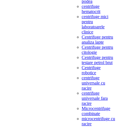
podea
centrifuge
hematocrit
centrifuge mici
pentru
laboratoarele
clinice
Centrifuge pentru
analiza lapte
Centrifuge pentru
citologie
Centrifuge pentru
testare petrol brut
Centrifuge
robotice
centrifuge
universale cu
racire
centrifuge
universale fara
racire
Microcentrifuge
combinate
microcentrifuge cu
racire