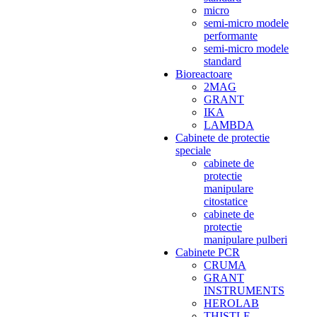
micro
semi-micro modele
performante
semi-micro modele
standard
Bioreactoare
2MAG
GRANT
IKA
LAMBDA
Cabinete de protectie
speciale
cabinete de
protectie
manipulare
citostatice
cabinete de
protectie
manipulare pulberi
Cabinete PCR
CRUMA
GRANT
INSTRUMENTS
HEROLAB
THISTLE