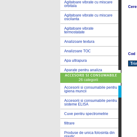
Agitatoare vibrate cu miscare
orbitala
Cere
Agitatoare vibrate cu miscare
oscilanta
Agitatoare vibrate
termostatate
Analizoare textura
Analizoare TOC
Cod
Apa ultrapura
Aparate pentru analiza
cereale
26 categorii
Aparate pentru testare lacuri
si vopsele
Accesorii si consumabile pentru
igiena muncii
Aparate pentru testare lapte
Accesorii si consumabile pentru
sisteme ELISA
Autoclave
Cuve pentru spectrometrie
Bai de apa
filtrare
Bai de apa vibrate
Produse de unica folosinta din
Bai de calibrare
plastic