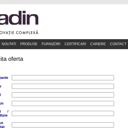
NOUTATI
PRODUSE
FURNIZORI
CERTIFICARI
CARIERE
CONTACT
cita oferta
anie
e
l
fon
et /
itate
us
itat