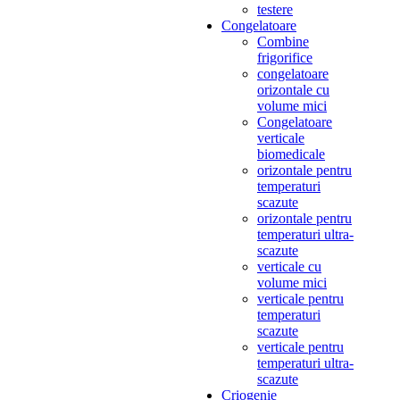
testere
Congelatoare
Combine
frigorifice
congelatoare
orizontale cu
volume mici
Congelatoare
verticale
biomedicale
orizontale pentru
temperaturi
scazute
orizontale pentru
temperaturi ultra-
scazute
verticale cu
volume mici
verticale pentru
temperaturi
scazute
verticale pentru
temperaturi ultra-
scazute
Criogenie