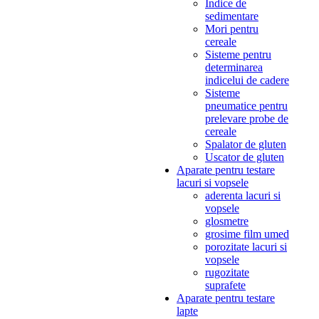
Indice de
sedimentare
Mori pentru
cereale
Sisteme pentru
determinarea
indicelui de cadere
Sisteme
pneumatice pentru
prelevare probe de
cereale
Spalator de gluten
Uscator de gluten
Aparate pentru testare
lacuri si vopsele
aderenta lacuri si
vopsele
glosmetre
grosime film umed
porozitate lacuri si
vopsele
rugozitate
suprafete
Aparate pentru testare
lapte