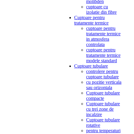
molibden
cuptoare cu
izolatie din fibre
Cuptoare pentru
tratamente termice
cuptoare pentru
tratamente termice
in atmosfera
controlata
cuptoare pentru
tratamente termice
modele standard
Cuptoare tubulare
controlere pentru
cuptoare tubulare
cu pozitie verticala
sau orizontala
Cuptoare tubulare
compacte
Cuptoare tubulare
cu trei zone de
incalzire
Cuptoare tubulare
rotative
pentru temperaturi