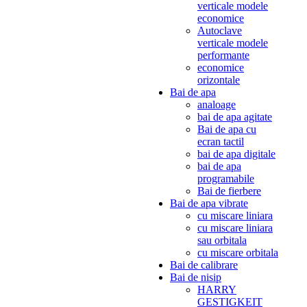
verticale modele
economice
Autoclave
verticale modele
performante
economice
orizontale
Bai de apa
analoage
bai de apa agitate
Bai de apa cu
ecran tactil
bai de apa digitale
bai de apa
programabile
Bai de fierbere
Bai de apa vibrate
cu miscare liniara
cu miscare liniara
sau orbitala
cu miscare orbitala
Bai de calibrare
Bai de nisip
HARRY
GESTIGKEIT