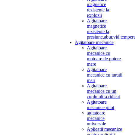
magnetice
rezistente la
explozii
Agitatoare
magnetice
rezistente la
presiune,abur,vid,temper
Agitatoare mecanice
Agitatoare
mecanice cu
motoare de putere
mare
Agitatoare
mecanice cu turatii
mari
Agitatoare
mecanice cu un
cuplu ultra ridicat
Agitatoare
mecanice pilot
agitatoare
mecanice
universale
Aplicatii mecanice
pentru aplicatii