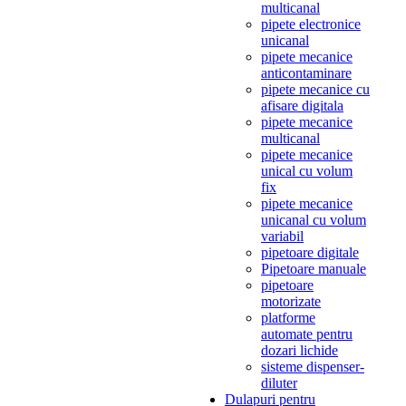
multicanal
pipete electronice
unicanal
pipete mecanice
anticontaminare
pipete mecanice cu
afisare digitala
pipete mecanice
multicanal
pipete mecanice
unical cu volum
fix
pipete mecanice
unicanal cu volum
variabil
pipetoare digitale
Pipetoare manuale
pipetoare
motorizate
platforme
automate pentru
dozari lichide
sisteme dispenser-
diluter
Dulapuri pentru