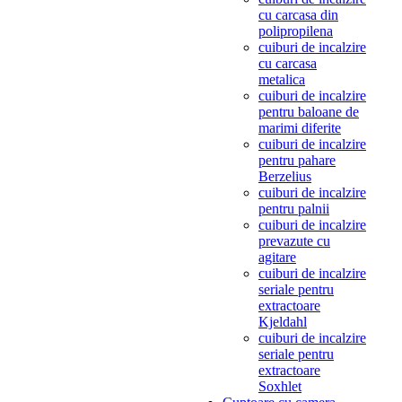
cu carcasa din
polipropilena
cuiburi de incalzire
cu carcasa
metalica
cuiburi de incalzire
pentru baloane de
marimi diferite
cuiburi de incalzire
pentru pahare
Berzelius
cuiburi de incalzire
pentru palnii
cuiburi de incalzire
prevazute cu
agitare
cuiburi de incalzire
seriale pentru
extractoare
Kjeldahl
cuiburi de incalzire
seriale pentru
extractoare
Soxhlet