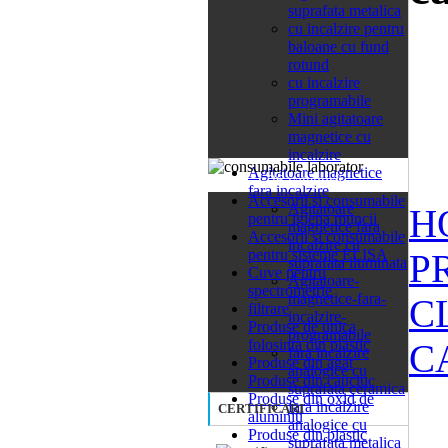
suprafata metalica
cu incalzire pentru
baloane cu fund
rotund
cu incalzire
programabile
Mini agitatoare
magnetice cu
incalzire
Agitatoare magnetice
26 categorii
fara incalzire
Accesorii si consumabile
Agitatoare
H
pentru igiena muncii
magnetice fara
Accesorii si consumabile
incalzire cu
pentru sisteme ELISA
P
suprafata iluminata
Cuve pentru
Agitatoare-
spectrometrie
magnetice-fara-
C
filtrare
incalzire-
Produse de unica
programabile
folosinta din plastic
C
fara incalzire
Produse din agat
analogice cu
Produse din cauciuc
suprafata ceramica
Produse din oxid de
fara incalzire
CERTIFICARI
aluminiu
analogice cu
Produse din plastic
suprafata metalica