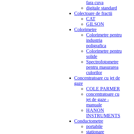
fara cuva
digitale standard
Colectoare de fractii
CAT
GILSON
Colorimetre
Colorimetre pentru
industria
poligrafica
Colorimetre pentru
solide
Spectrofotometre
pentru masurarea
culorilor
Concentratoare cu jet de
gaze
COLE PARMER
concentratoare cu
jet de gaze -
manuale
HANON
INSTRUMENTS
Conductometre
portabile
stationare