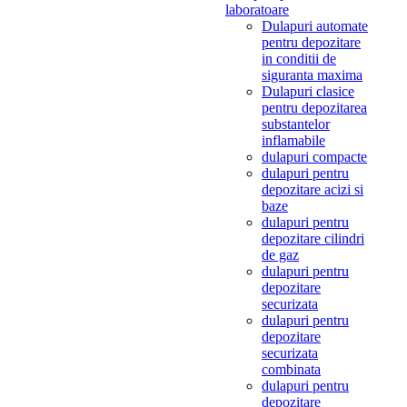
laboratoare
Dulapuri automate
pentru depozitare
in conditii de
siguranta maxima
Dulapuri clasice
pentru depozitarea
substantelor
inflamabile
dulapuri compacte
dulapuri pentru
depozitare acizi si
baze
dulapuri pentru
depozitare cilindri
de gaz
dulapuri pentru
depozitare
securizata
dulapuri pentru
depozitare
securizata
combinata
dulapuri pentru
depozitare