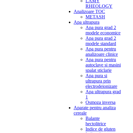
LAMY
RHEOLOGY
Analizoare TOC
METASH
Apa ultrapura
Apa pura grad 2
modele economice
Apa pura grad 2
modele standard
Apa pura pentru
analizoare clinice
Apa pura pentru
autoclave si masini
spalat sticlarie
Apa pura si
ultrapura prin
electrodeionizare
Apa ultrapura grad
1
Osmoza inversa
Aparate pentru analiza
cereale
Balante
hectolitrice
Indice de gluten