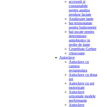
accesorii si
consumabile
pentru analiza
produse lactate
Analizoare lapte
bai termostatate
pentru butirometre
bai uscate pentru
determinare
antiobiotice in
probe de lapte
Centrifuge Gerber
crioscoape
Autoclave
Autoclave cu
camera
rectangulara
Autoclave cu doua
usi
Autoclave cu usi
motorizate
Autoclave
orizontale modele
performante
Autoclave