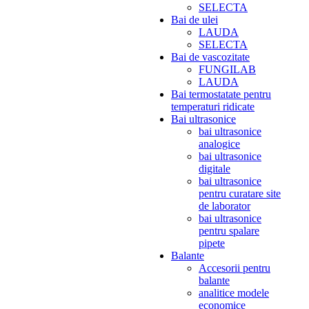
SELECTA
Bai de ulei
LAUDA
SELECTA
Bai de vascozitate
FUNGILAB
LAUDA
Bai termostatate pentru
temperaturi ridicate
Bai ultrasonice
bai ultrasonice
analogice
bai ultrasonice
digitale
bai ultrasonice
pentru curatare site
de laborator
bai ultrasonice
pentru spalare
pipete
Balante
Accesorii pentru
balante
analitice modele
economice