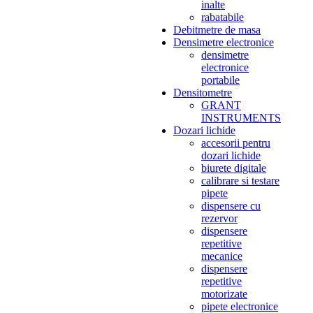
inalte
rabatabile
Debitmetre de masa
Densimetre electronice
densimetre
electronice
portabile
Densitometre
GRANT
INSTRUMENTS
Dozari lichide
accesorii pentru
dozari lichide
biurete digitale
calibrare si testare
pipete
dispensere cu
rezervor
dispensere
repetitive
mecanice
dispensere
repetitive
motorizate
pipete electronice