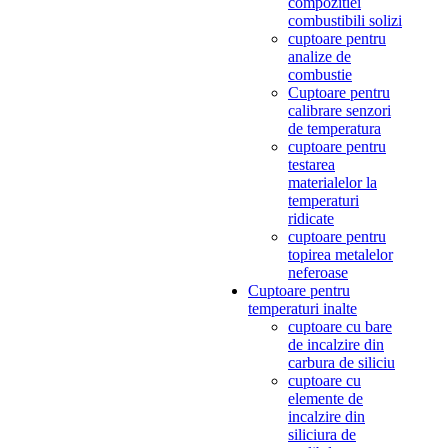
compozitiei
combustibili solizi
cuptoare pentru
analize de
combustie
Cuptoare pentru
calibrare senzori
de temperatura
cuptoare pentru
testarea
materialelor la
temperaturi
ridicate
cuptoare pentru
topirea metalelor
neferoase
Cuptoare pentru
temperaturi inalte
cuptoare cu bare
de incalzire din
carbura de siliciu
cuptoare cu
elemente de
incalzire din
siliciura de