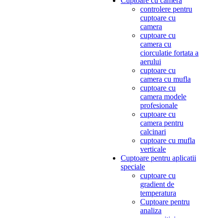
Cuptoare cu camera
controlere pentru
cuptoare cu
camera
cuptoare cu
camera cu
ciorculatie fortata a
aerului
cuptoare cu
camera cu mufla
cuptoare cu
camera modele
profesionale
cuptoare cu
camera pentru
calcinari
cuptoare cu mufla
verticale
Cuptoare pentru aplicatii
speciale
cuptoare cu
gradient de
temperatura
Cuptoare pentru
analiza