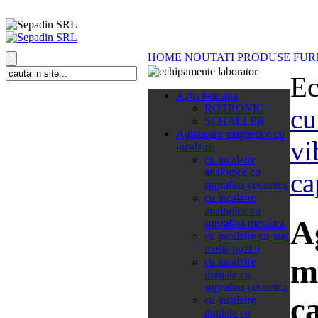
HOME
NOUTATI
PRODUSE
FUR
Ec
138 categorii
Activitate apa
ROTRONIC
cu
SCHALLER
Agitatoare magnetice cu
vi
incalzire
cu incalzire
analogice cu
ca
suprafata ceramica
cu incalzire
analogice cu
A
suprafata metalica
cu incalzire cu mai
multe pozitii
m
cu incalzire
digitale cu
suprafata ceramica
c
cu incalzire
digitale cu