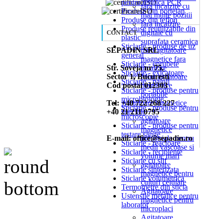
pentru tehnica PCR
fara incalzire cu
Produse din portelan
mai multe pozitii
Produse din teflon
fara incalzire
Produse reutilizabile din
digitale cu
CONTACT
plastic
suprafata ceramica
Sticlarie - produse de uz
SEPADIN SRL
mini agitatoare
general
magnetice fara
Sticlarie - eprubete
Str. Soveja nr 75,
incalzire
Sticlarie - exicatoare
Sector 1, Bucuresti
Mini agitatoare
Sticlarie - palnii
Cod postal 012303
magnetice
Sticlarie - produse pentru
portabile
microbiologie
Tel: +40 722 268 227
Agitatoare magnetice
Sticlarie - produse pentru
+40 21 211 0795
speciale
microscopie
agitatoare
Sticlarie - produse pentru
magnetice
testare sange
E-mail: office@sepadin.ro
industriale pentru
Sticlarie - reactoare
medii vascoase si
Sticlarie - recipiente
volume mari
Sticlarie cu slif
agitatoare
Sticlarie sinterizata
magnetice pentru
Sticlarie volumetrica
culturi celulare
Termometre din sticla
Agitatoare
Ustensile metalice pentru
magnetice pentru
laborator
microplaci
Agitatoare