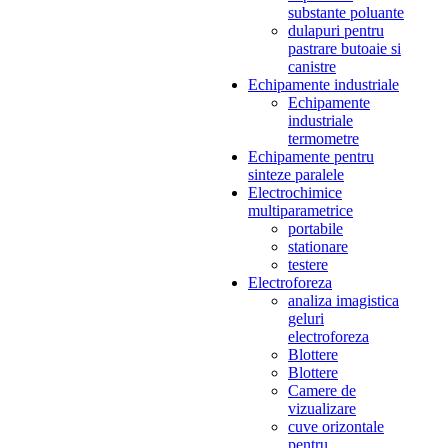
substante poluante
dulapuri pentru
pastrare butoaie si
canistre
Echipamente industriale
Echipamente
industriale
termometre
Echipamente pentru
sinteze paralele
Electrochimice
multiparametrice
portabile
stationare
testere
Electroforeza
analiza imagistica
geluri
electroforeza
Blottere
Blottere
Camere de
vizualizare
cuve orizontale
pentru