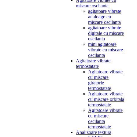
Agitatoare vibrate cu
miscare oscilanta
agitatoare vibrate
analoage cu
miscare oscilanta
agitatoare vibrate
digitale cu miscare
oscilanta
mini agitatoare
vibrate cu miscare
oscilanta
Agitatoare vibrate
termostatate
Agitatoare vibrate
cu miscare
giratorie
termostatate
Agitatoare vibrate
cu miscare orbitala
termostatate
Agitatoare vibrate
cu miscare
oscilanta
termostatate
Analizoare textura