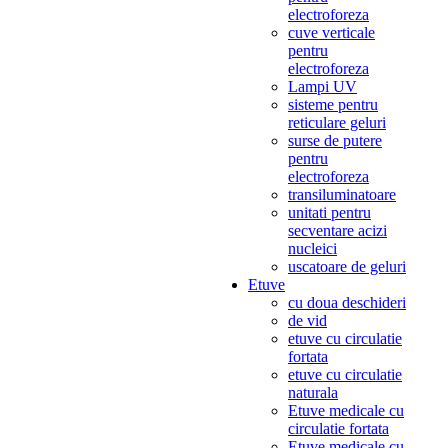
electroforeza
cuve verticale
pentru
electroforeza
Lampi UV
sisteme pentru
reticulare geluri
surse de putere
pentru
electroforeza
transiluminatoare
unitati pentru
secventare acizi
nucleici
uscatoare de geluri
Etuve
cu doua deschideri
de vid
etuve cu circulatie
fortata
etuve cu circulatie
naturala
Etuve medicale cu
circulatie fortata
Etuve medicale cu