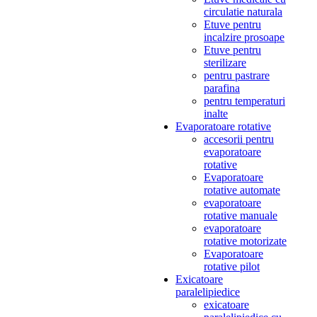
circulatie naturala
Etuve pentru
incalzire prosoape
Etuve pentru
sterilizare
pentru pastrare
parafina
pentru temperaturi
inalte
Evaporatoare rotative
accesorii pentru
evaporatoare
rotative
Evaporatoare
rotative automate
evaporatoare
rotative manuale
evaporatoare
rotative motorizate
Evaporatoare
rotative pilot
Exicatoare
paralelipiedice
exicatoare