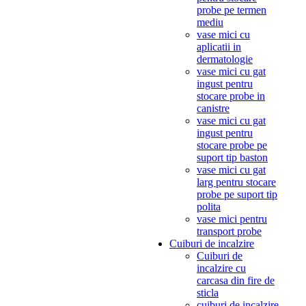
probe pe termen
mediu
vase mici cu
aplicatii in
dermatologie
vase mici cu gat
ingust pentru
stocare probe in
canistre
vase mici cu gat
ingust pentru
stocare probe pe
suport tip baston
vase mici cu gat
larg pentru stocare
probe pe suport tip
polita
vase mici pentru
transport probe
Cuiburi de incalzire
Cuiburi de
incalzire cu
carcasa din fire de
sticla
cuiburi de incalzire