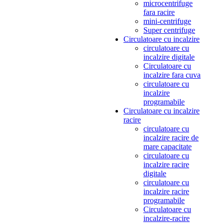
microcentrifuge
fara racire
mini-centrifuge
Super centrifuge
Circulatoare cu incalzire
circulatoare cu
incalzire digitale
Circulatoare cu
incalzire fara cuva
circulatoare cu
incalzire
programabile
Circulatoare cu incalzire
racire
circulatoare cu
incalzire racire de
mare capacitate
circulatoare cu
incalzire racire
digitale
circulatoare cu
incalzire racire
programabile
Circulatoare cu
incalzire-racire