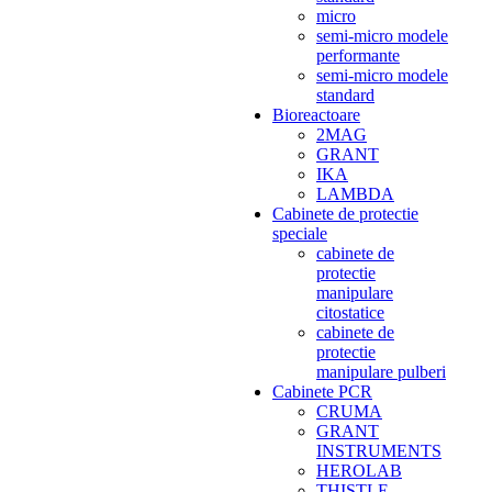
micro
semi-micro modele
performante
semi-micro modele
standard
Bioreactoare
2MAG
GRANT
IKA
LAMBDA
Cabinete de protectie
speciale
cabinete de
protectie
manipulare
citostatice
cabinete de
protectie
manipulare pulberi
Cabinete PCR
CRUMA
GRANT
INSTRUMENTS
HEROLAB
THISTLE