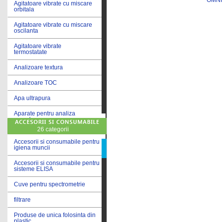
Agitatoare vibrate cu miscare
orbitala
Agitatoare vibrate cu miscare
oscilanta
Agitatoare vibrate
termostatate
Analizoare textura
Analizoare TOC
Apa ultrapura
Aparate pentru analiza
cereale
26 categorii
Aparate pentru testare lacuri
si vopsele
Accesorii si consumabile pentru
igiena muncii
Aparate pentru testare lapte
Accesorii si consumabile pentru
sisteme ELISA
Autoclave
Cuve pentru spectrometrie
Bai de apa
filtrare
Bai de apa vibrate
Produse de unica folosinta din
Bai de calibrare
plastic