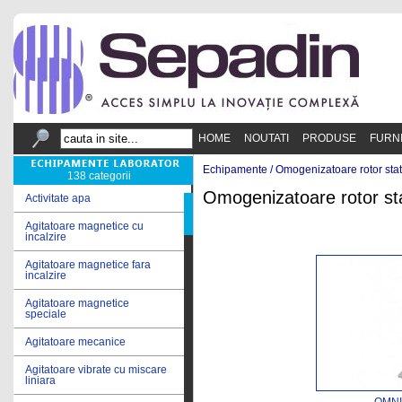
HOME
NOUTATI
PRODUSE
FURN
Echipamente /
Omogenizatoare rotor stat
138 categorii
Omogenizatoare rotor st
Activitate apa
Agitatoare magnetice cu
incalzire
Agitatoare magnetice fara
incalzire
Agitatoare magnetice
speciale
Agitatoare mecanice
Agitatoare vibrate cu miscare
liniara
OMNI