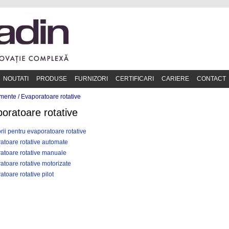
NOUTATI
PRODUSE
FURNIZORI
CERTIFICARI
CARIERE
CONTACT
mente /
Evaporatoare rotative
oratoare rotative
rii pentru evaporatoare rotative
atoare rotative automate
atoare rotative manuale
atoare rotative motorizate
toare rotative pilot