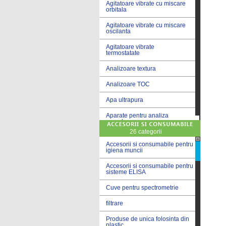
Agitatoare vibrate cu miscare
orbitala
Agitatoare vibrate cu miscare
oscilanta
Agitatoare vibrate
termostatate
Analizoare textura
Analizoare TOC
Apa ultrapura
Aparate pentru analiza
cereale
26 categorii
Aparate pentru testare lacuri
si vopsele
Accesorii si consumabile pentru
igiena muncii
Aparate pentru testare lapte
Accesorii si consumabile pentru
sisteme ELISA
Autoclave
Cuve pentru spectrometrie
Bai de apa
filtrare
Bai de apa vibrate
Produse de unica folosinta din
Bai de calibrare
plastic