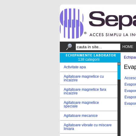
HOME
Echipa
138 categorii
Evap
Activitate apa
Agitatoare magnetice cu
Acceso
incalzire
Evapor
Agitatoare magnetice fara
Evapor
incalzire
Evapor
Agitatoare magnetice
Evapora
speciale
Agitatoare mecanice
Agitatoare vibrate cu miscare
liniara