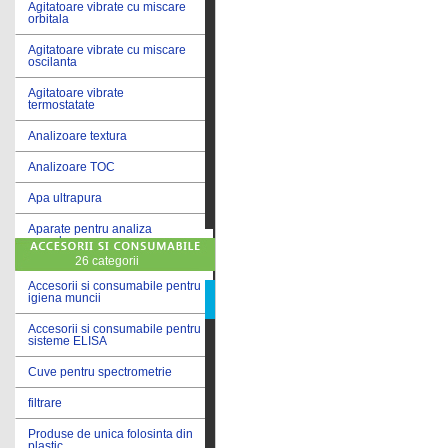
Agitatoare vibrate cu miscare
orbitala
Agitatoare vibrate cu miscare
oscilanta
Agitatoare vibrate
termostatate
Analizoare textura
Analizoare TOC
Apa ultrapura
Aparate pentru analiza
cereale
26 categorii
Aparate pentru testare lacuri
si vopsele
Accesorii si consumabile pentru
igiena muncii
Aparate pentru testare lapte
Accesorii si consumabile pentru
sisteme ELISA
Autoclave
Cuve pentru spectrometrie
Bai de apa
filtrare
Bai de apa vibrate
Produse de unica folosinta din
Bai de calibrare
plastic