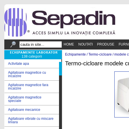
HOME
NOUTATI
PRODUSE
FURN
Echipamente /
Termo-cicloare
/
modele c
138 categorii
Termo-cicloare modele c
Activitate apa
Agitatoare magnetice cu
incalzire
Agitatoare magnetice fara
incalzire
Agitatoare magnetice
speciale
Agitatoare mecanice
Agitatoare vibrate cu miscare
liniara