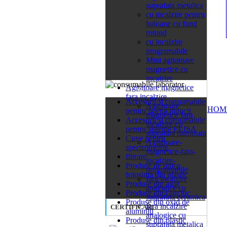
suprafata metalica
cu incalzire pentru
baloane cu fund
rotund
cu incalzire
programabile
Mini agitatoare
magnetice cu
incalzire
Agitatoare magnetice
26 categorii
fara incalzire
Accesorii si consumabile
Agitatoare
HOM
pentru igiena muncii
magnetice fara
Accesorii si consumabile
incalzire cu
pentru sisteme ELISA
suprafata iluminata
Cuve pentru
Agitatoare-
spectrometrie
magnetice-fara-
filtrare
incalzire-
Produse de unica
programabile
folosinta din plastic
fara incalzire
Produse din agat
analogice cu
Produse din cauciuc
suprafata ceramica
Produse din oxid de
fara incalzire
CERTIFICARI
aluminiu
analogice cu
Produse din plastic
suprafata metalica