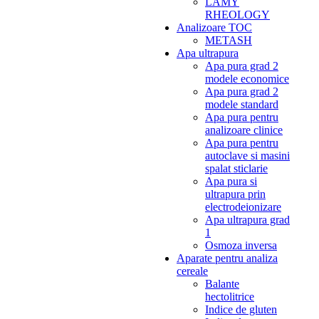
LAMY
RHEOLOGY
Analizoare TOC
METASH
Apa ultrapura
Apa pura grad 2
modele economice
Apa pura grad 2
modele standard
Apa pura pentru
analizoare clinice
Apa pura pentru
autoclave si masini
spalat sticlarie
Apa pura si
ultrapura prin
electrodeionizare
Apa ultrapura grad
1
Osmoza inversa
Aparate pentru analiza
cereale
Balante
hectolitrice
Indice de gluten