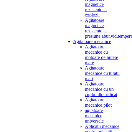
magnetice
rezistente la
explozii
Agitatoare
magnetice
rezistente la
presiune,abur,vid,temper
Agitatoare mecanice
Agitatoare
mecanice cu
motoare de putere
mare
Agitatoare
mecanice cu turatii
mari
Agitatoare
mecanice cu un
cuplu ultra ridicat
Agitatoare
mecanice pilot
agitatoare
mecanice
universale
Aplicatii mecanice
pentru aplicatii