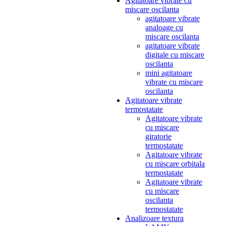
Agitatoare vibrate cu
miscare oscilanta
agitatoare vibrate
analoage cu
miscare oscilanta
agitatoare vibrate
digitale cu miscare
oscilanta
mini agitatoare
vibrate cu miscare
oscilanta
Agitatoare vibrate
termostatate
Agitatoare vibrate
cu miscare
giratorie
termostatate
Agitatoare vibrate
cu miscare orbitala
termostatate
Agitatoare vibrate
cu miscare
oscilanta
termostatate
Analizoare textura