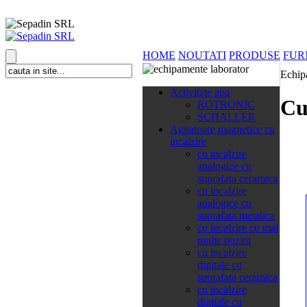
HOME
NOUTATI
PRODUSE
FUR
Echip
138 categorii
Activitate apa
Cu
ROTRONIC
SCHALLER
Agitatoare magnetice cu
incalzire
cu incalzire
analogice cu
suprafata ceramica
cu incalzire
analogice cu
suprafata metalica
cu incalzire cu mai
multe pozitii
cu incalzire
digitale cu
suprafata ceramica
cu incalzire
digitale cu