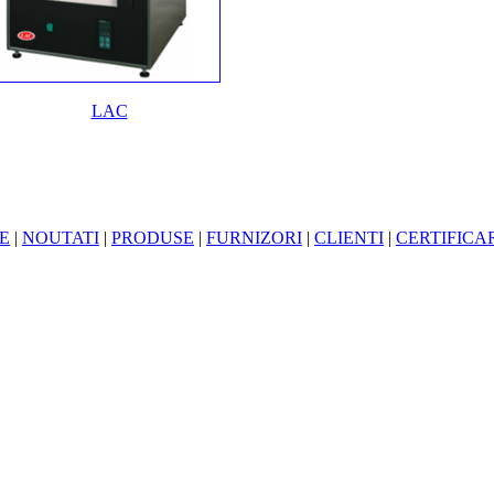
LAC
E
|
NOUTATI
|
PRODUSE
|
FURNIZORI
|
CLIENTI
|
CERTIFICA