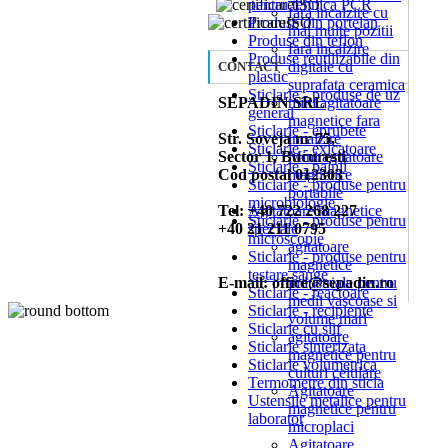
pentru tehnica PCR
fara incalzire cu
Produse din portelan
mai multe pozitii
Produse din teflon
fara incalzire
Produse reutilizabile din
digitale cu
CONTACT
plastic
suprafata ceramica
Sticlarie - produse de uz
SEPADIN SRL
mini agitatoare
general
magnetice fara
Sticlarie - eprubete
Str. Soveja nr 75,
incalzire
Sticlarie - exicatoare
Sector 1, Bucuresti
Mini agitatoare
Sticlarie - palnii
Cod postal 012303
magnetice
Sticlarie - produse pentru
portabile
microbiologie
Tel: +40 722 268 227
Agitatoare magnetice
Sticlarie - produse pentru
+40 21 211 0795
speciale
microscopie
agitatoare
Sticlarie - produse pentru
magnetice
testare sange
E-mail: office@sepadin.ro
industriale pentru
Sticlarie - reactoare
medii vascoase si
Sticlarie - recipiente
volume mari
Sticlarie cu slif
agitatoare
Sticlarie sinterizata
magnetice pentru
Sticlarie volumetrica
culturi celulare
Termometre din sticla
Agitatoare
Ustensile metalice pentru
magnetice pentru
laborator
microplaci
Agitatoare