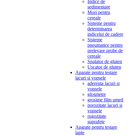
Indice de
sedimentare
Mori pentru
cereale
Sisteme pentru
determinarea
indicelui de cadere
Sisteme
pneumatice pentru
prelevare probe de
cereale
Spalator de gluten
Uscator de gluten
Aparate pentru testare
lacuri si vopsele
aderenta lacuri si
vopsele
glosmetre
grosime film umed
porozitate lacuri si
vopsele
rugozitate
suprafete
Aparate pentru testare
lapte