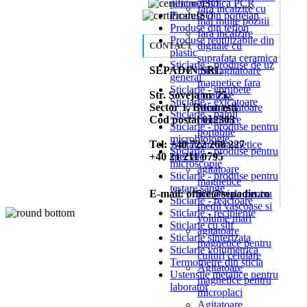
pentru tehnica PCR
fara incalzire cu
Produse din portelan
mai multe pozitii
Produse din teflon
fara incalzire
Produse reutilizabile din
digitale cu
CONTACT
plastic
suprafata ceramica
Sticlarie - produse de uz
SEPADIN SRL
mini agitatoare
general
magnetice fara
Sticlarie - eprubete
Str. Soveja nr 75,
incalzire
Sticlarie - exicatoare
Sector 1, Bucuresti
Mini agitatoare
Sticlarie - palnii
Cod postal 012303
magnetice
Sticlarie - produse pentru
portabile
microbiologie
Tel: +40 722 268 227
Agitatoare magnetice
Sticlarie - produse pentru
+40 21 211 0795
speciale
microscopie
agitatoare
Sticlarie - produse pentru
magnetice
testare sange
E-mail: office@sepadin.ro
industriale pentru
Sticlarie - reactoare
medii vascoase si
Sticlarie - recipiente
volume mari
Sticlarie cu slif
agitatoare
Sticlarie sinterizata
magnetice pentru
Sticlarie volumetrica
culturi celulare
Termometre din sticla
Agitatoare
Ustensile metalice pentru
magnetice pentru
laborator
microplaci
Agitatoare