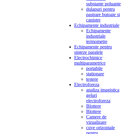
substante poluante
dulapuri pentru
pastrare butoaie si
canistre
Echipamente industriale
Echipamente
industriale
termometre
Echipamente pentru
sinteze paralele
Electrochimice
multiparametrice
portabile
stationare
testere
Electroforeza
analiza imagistica
geluri
electroforeza
Blottere
Blottere
Camere de
vizualizare
cuve orizontale
pentru