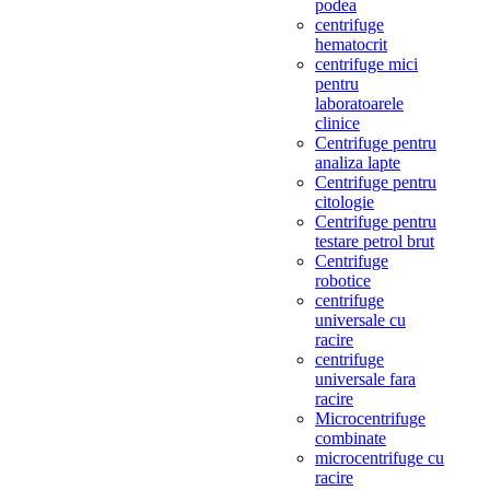
podea
centrifuge
hematocrit
centrifuge mici
pentru
laboratoarele
clinice
Centrifuge pentru
analiza lapte
Centrifuge pentru
citologie
Centrifuge pentru
testare petrol brut
Centrifuge
robotice
centrifuge
universale cu
racire
centrifuge
universale fara
racire
Microcentrifuge
combinate
microcentrifuge cu
racire