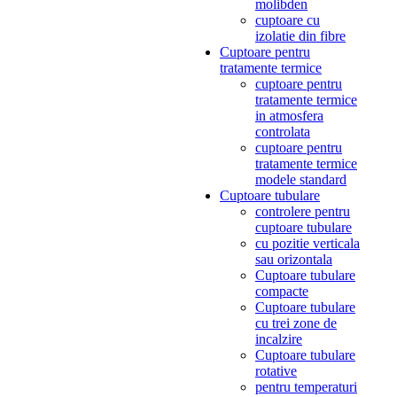
molibden
cuptoare cu
izolatie din fibre
Cuptoare pentru
tratamente termice
cuptoare pentru
tratamente termice
in atmosfera
controlata
cuptoare pentru
tratamente termice
modele standard
Cuptoare tubulare
controlere pentru
cuptoare tubulare
cu pozitie verticala
sau orizontala
Cuptoare tubulare
compacte
Cuptoare tubulare
cu trei zone de
incalzire
Cuptoare tubulare
rotative
pentru temperaturi