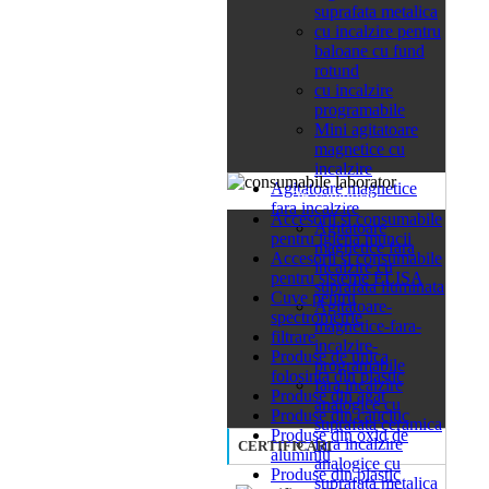
suprafata metalica
cu incalzire pentru
baloane cu fund
rotund
cu incalzire
programabile
Mini agitatoare
magnetice cu
incalzire
Agitatoare magnetice
26 categorii
fara incalzire
Accesorii si consumabile
Agitatoare
pentru igiena muncii
magnetice fara
Accesorii si consumabile
incalzire cu
pentru sisteme ELISA
suprafata iluminata
Cuve pentru
Agitatoare-
spectrometrie
magnetice-fara-
filtrare
incalzire-
Produse de unica
programabile
folosinta din plastic
fara incalzire
Produse din agat
analogice cu
Produse din cauciuc
suprafata ceramica
Produse din oxid de
fara incalzire
CERTIFICARI
aluminiu
analogice cu
Produse din plastic
suprafata metalica