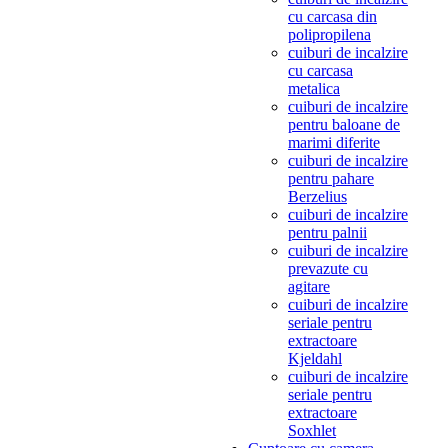
cu carcasa din
polipropilena
cuiburi de incalzire
cu carcasa
metalica
cuiburi de incalzire
pentru baloane de
marimi diferite
cuiburi de incalzire
pentru pahare
Berzelius
cuiburi de incalzire
pentru palnii
cuiburi de incalzire
prevazute cu
agitare
cuiburi de incalzire
seriale pentru
extractoare
Kjeldahl
cuiburi de incalzire
seriale pentru
extractoare
Soxhlet