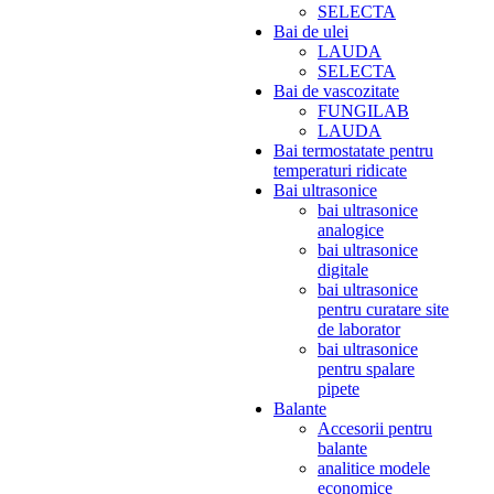
SELECTA
Bai de ulei
LAUDA
SELECTA
Bai de vascozitate
FUNGILAB
LAUDA
Bai termostatate pentru
temperaturi ridicate
Bai ultrasonice
bai ultrasonice
analogice
bai ultrasonice
digitale
bai ultrasonice
pentru curatare site
de laborator
bai ultrasonice
pentru spalare
pipete
Balante
Accesorii pentru
balante
analitice modele
economice