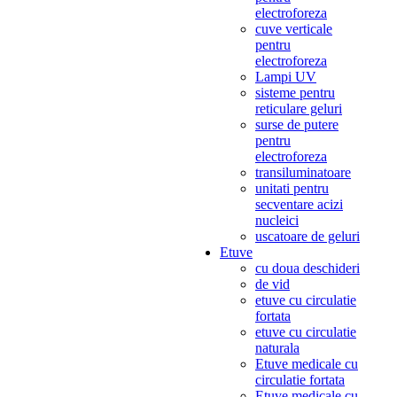
electroforeza
cuve verticale
pentru
electroforeza
Lampi UV
sisteme pentru
reticulare geluri
surse de putere
pentru
electroforeza
transiluminatoare
unitati pentru
secventare acizi
nucleici
uscatoare de geluri
Etuve
cu doua deschideri
de vid
etuve cu circulatie
fortata
etuve cu circulatie
naturala
Etuve medicale cu
circulatie fortata
Etuve medicale cu