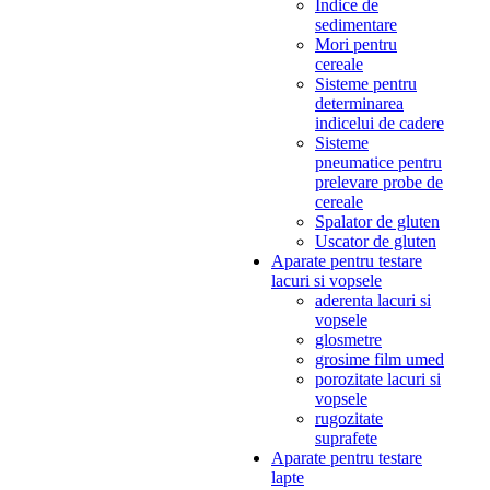
Indice de
sedimentare
Mori pentru
cereale
Sisteme pentru
determinarea
indicelui de cadere
Sisteme
pneumatice pentru
prelevare probe de
cereale
Spalator de gluten
Uscator de gluten
Aparate pentru testare
lacuri si vopsele
aderenta lacuri si
vopsele
glosmetre
grosime film umed
porozitate lacuri si
vopsele
rugozitate
suprafete
Aparate pentru testare
lapte