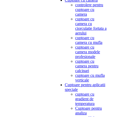
Cuptoare cu camera
controlere pentru
cuptoare cu
camera
cuptoare cu
camera cu
ciorculatie fortata a
aerului
cuptoare cu
camera cu mufla
cuptoare cu
camera modele
profesionale
cuptoare cu
camera pentru
calcinari
cuptoare cu mufla
verticale
Cuptoare pentru aplicatii
speciale
cuptoare cu
gradient de
temperatura
Cuptoare pentru
analiza