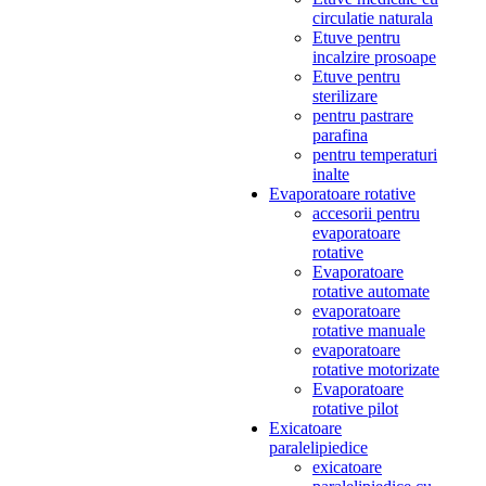
circulatie naturala
Etuve pentru
incalzire prosoape
Etuve pentru
sterilizare
pentru pastrare
parafina
pentru temperaturi
inalte
Evaporatoare rotative
accesorii pentru
evaporatoare
rotative
Evaporatoare
rotative automate
evaporatoare
rotative manuale
evaporatoare
rotative motorizate
Evaporatoare
rotative pilot
Exicatoare
paralelipiedice
exicatoare