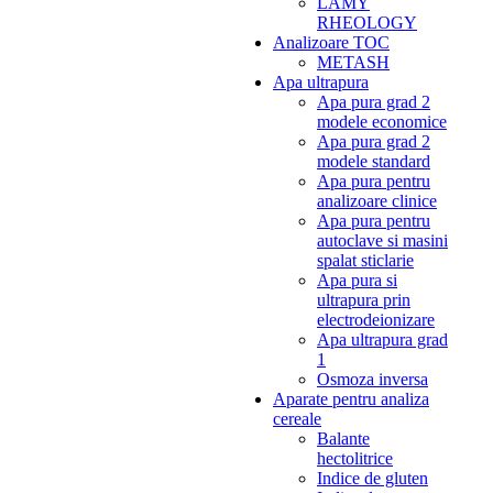
LAMY
RHEOLOGY
Analizoare TOC
METASH
Apa ultrapura
Apa pura grad 2
modele economice
Apa pura grad 2
modele standard
Apa pura pentru
analizoare clinice
Apa pura pentru
autoclave si masini
spalat sticlarie
Apa pura si
ultrapura prin
electrodeionizare
Apa ultrapura grad
1
Osmoza inversa
Aparate pentru analiza
cereale
Balante
hectolitrice
Indice de gluten