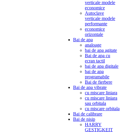
verticale modele
economice
Autoclave
verticale modele
performante
economice
orizontale
Bai de apa
analoage
bai de apa agitate
Bai de apa cu
ecran tactil
bai de apa digitale
bai de apa
programabile
Bai de fierbere
Bai de apa vibrate
cu miscare liniara
cu miscare liniara
sau orbitala
cu miscare orbitala
Bai de calibrare
Bai de nisip
HARRY
GESTIGKEIT