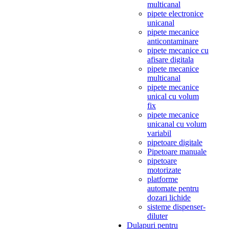
multicanal
pipete electronice
unicanal
pipete mecanice
anticontaminare
pipete mecanice cu
afisare digitala
pipete mecanice
multicanal
pipete mecanice
unical cu volum
fix
pipete mecanice
unicanal cu volum
variabil
pipetoare digitale
Pipetoare manuale
pipetoare
motorizate
platforme
automate pentru
dozari lichide
sisteme dispenser-
diluter
Dulapuri pentru