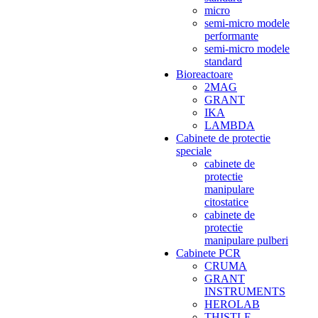
micro
semi-micro modele
performante
semi-micro modele
standard
Bioreactoare
2MAG
GRANT
IKA
LAMBDA
Cabinete de protectie
speciale
cabinete de
protectie
manipulare
citostatice
cabinete de
protectie
manipulare pulberi
Cabinete PCR
CRUMA
GRANT
INSTRUMENTS
HEROLAB
THISTLE