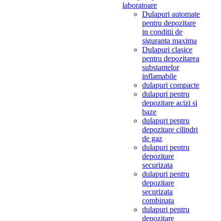
laboratoare
Dulapuri automate
pentru depozitare
in conditii de
siguranta maxima
Dulapuri clasice
pentru depozitarea
substantelor
inflamabile
dulapuri compacte
dulapuri pentru
depozitare acizi si
baze
dulapuri pentru
depozitare cilindri
de gaz
dulapuri pentru
depozitare
securizata
dulapuri pentru
depozitare
securizata
combinata
dulapuri pentru
depozitare