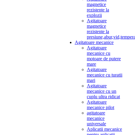
magnetice
rezistente la
explozii
Agitatoare
magnetice
rezistente la
presiune,abur,vid,temper
Agitatoare mecanice
Agitatoare
mecanice cu
motoare de putere
mare
Agitatoare
mecanice cu turatii
mari
Agitatoare
mecanice cu un
cuplu ultra ridicat
Agitatoare
mecanice pilot
agitatoare
mecanice
universale
Aplicatii mecanice
pentru aplicatii