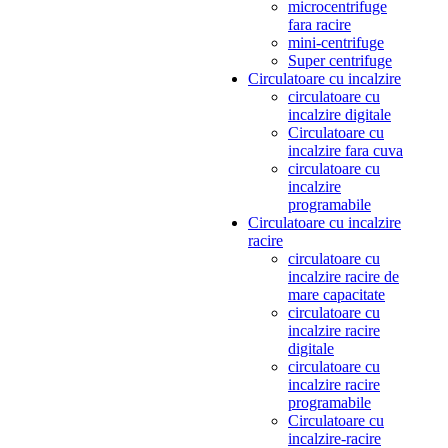
microcentrifuge
fara racire
mini-centrifuge
Super centrifuge
Circulatoare cu incalzire
circulatoare cu
incalzire digitale
Circulatoare cu
incalzire fara cuva
circulatoare cu
incalzire
programabile
Circulatoare cu incalzire
racire
circulatoare cu
incalzire racire de
mare capacitate
circulatoare cu
incalzire racire
digitale
circulatoare cu
incalzire racire
programabile
Circulatoare cu
incalzire-racire