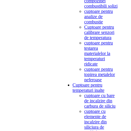
compozitiei
combustibili solizi
cuptoare pentru
analize de
combustie
Cuptoare pentru
calibrare senzori
de temperatura
cuptoare pentru
testarea
materialelor la
temperaturi
ridicate
cuptoare pentru
topirea metalelor
neferoase
Cuptoare pentru
temperaturi inalte
cuptoare cu bare
de incalzire din
carbura de siliciu
cuptoare cu
elemente de
incalzire din
siliciura de