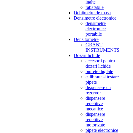
inalte
rabatabile
Debitmetre de masa
Densimetre electronice
densimetre
electronice
portabile
Densitometre
GRANT
INSTRUMENTS
Dozari lichide
accesorii pentru
dozari lichide
biurete digitale
calibrare si testare
pipete
dispensere cu
rezervor
dispensere
repetitive
mecanice
dispensere
repetitive
motorizate
pipete electronice