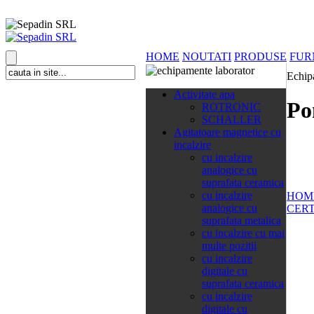
HOME
NOUTATI
PRODUSE
FUR
Echip
138 categorii
Activitate apa
Po
ROTRONIC
SCHALLER
Agitatoare magnetice cu
incalzire
cu incalzire
analogice cu
suprafata ceramica
cu incalzire
HOM
analogice cu
CERT
suprafata metalica
cu incalzire cu mai
multe pozitii
cu incalzire
digitale cu
suprafata ceramica
cu incalzire
digitale cu