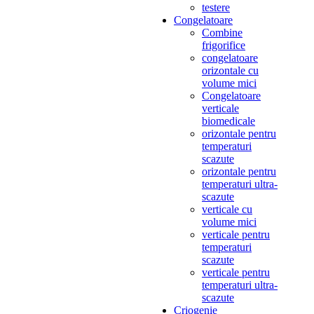
testere
Congelatoare
Combine
frigorifice
congelatoare
orizontale cu
volume mici
Congelatoare
verticale
biomedicale
orizontale pentru
temperaturi
scazute
orizontale pentru
temperaturi ultra-
scazute
verticale cu
volume mici
verticale pentru
temperaturi
scazute
verticale pentru
temperaturi ultra-
scazute
Criogenie