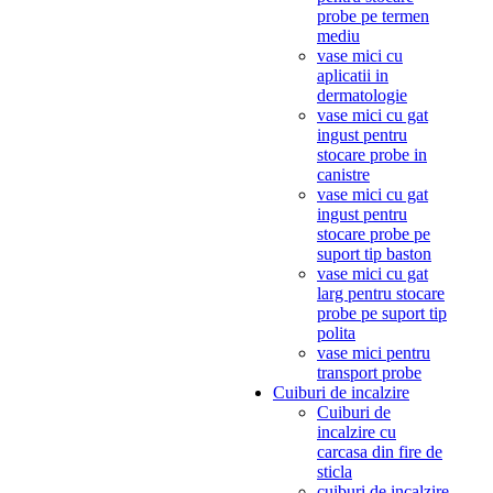
probe pe termen
mediu
vase mici cu
aplicatii in
dermatologie
vase mici cu gat
ingust pentru
stocare probe in
canistre
vase mici cu gat
ingust pentru
stocare probe pe
suport tip baston
vase mici cu gat
larg pentru stocare
probe pe suport tip
polita
vase mici pentru
transport probe
Cuiburi de incalzire
Cuiburi de
incalzire cu
carcasa din fire de
sticla
cuiburi de incalzire