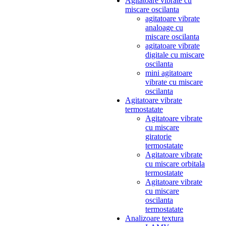
Agitatoare vibrate cu
miscare oscilanta
agitatoare vibrate
analoage cu
miscare oscilanta
agitatoare vibrate
digitale cu miscare
oscilanta
mini agitatoare
vibrate cu miscare
oscilanta
Agitatoare vibrate
termostatate
Agitatoare vibrate
cu miscare
giratorie
termostatate
Agitatoare vibrate
cu miscare orbitala
termostatate
Agitatoare vibrate
cu miscare
oscilanta
termostatate
Analizoare textura