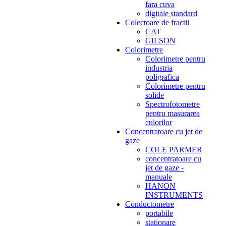
fara cuva
digitale standard
Colectoare de fractii
CAT
GILSON
Colorimetre
Colorimetre pentru
industria
poligrafica
Colorimetre pentru
solide
Spectrofotometre
pentru masurarea
culorilor
Concentratoare cu jet de
gaze
COLE PARMER
concentratoare cu
jet de gaze -
manuale
HANON
INSTRUMENTS
Conductometre
portabile
stationare