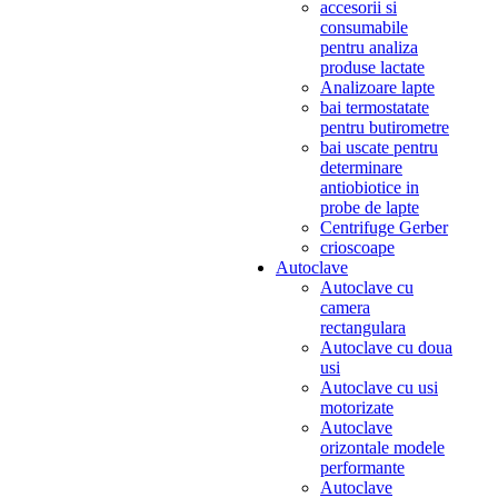
accesorii si
consumabile
pentru analiza
produse lactate
Analizoare lapte
bai termostatate
pentru butirometre
bai uscate pentru
determinare
antiobiotice in
probe de lapte
Centrifuge Gerber
crioscoape
Autoclave
Autoclave cu
camera
rectangulara
Autoclave cu doua
usi
Autoclave cu usi
motorizate
Autoclave
orizontale modele
performante
Autoclave