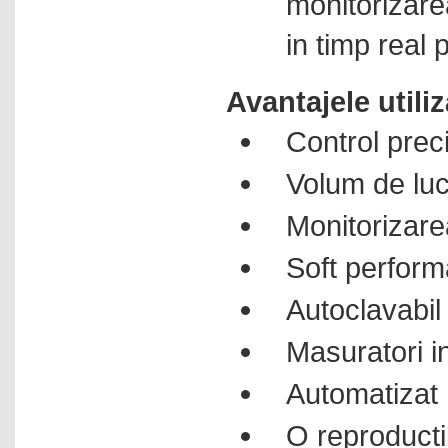
monitorizare
multiparametrice
in timp real
Electroforeza
Etuve
Avantajele utiliza
Evaporatoare rotative
Control prec
Exicatoare paralelipiedice
Extractie in faza solida
Volum de luc
Flamfotometre
Monitorizare
Fotometre
Histologie - patologie
Soft perform
Hote cu aer laminar
Autoclavabil
Incubatoare
Masuratori i
Incubatoare cu racire
Incubatoare de hibridizare
Automatizat
Incubatoare vibrate
O reproductib
Ionometre