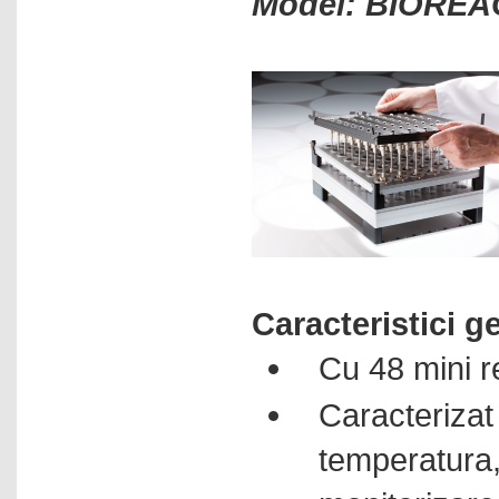
Model: BIOREA
Cuptoare cu camera
Cuptoare pentru aplicatii
speciale
Cuptoare pentru temperaturi
inalte
Cuptoare pentru tratamente
termice
Cuptoare tubulare
Debitmetre de masa
Densimetre electronice
Densitometre
Caracteristici g
Dozari lichide
Cu 48 mini re
Dulapuri pentru laboratoare
Caracteri
Echipamente industriale
Echipamente pentru sinteze
temperatura
paralele
Electrochimice