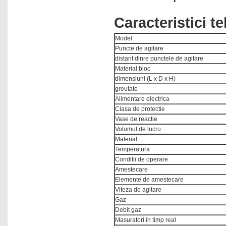
Luminometre
Caracteristici t
Luxmetre
Model
Manometre digitale
Puncte de agitare
distant dinre punctele de agitare
Masini fabricat gheata
Material bloc
Masini spalat sticlarie
dimensiuni (L x D x H)
greutate
Microbiologie
Alimentare electrica
Microscoape
Clasa de protectie
Vase de reactie
Monodistilatoare -
bidistilatoare
Volumul de lucru
Material
Mori de laborator
Temperatura
Conditii de operare
Nise chimice aspirante
Amestecare
Nise chimice filtrante
Elemente de amestecare
Viteza de agitare
Numaratoare de colonii
Gaz
Omogenizatoare cu bile
Debit gaz
Masuratori in timp real
Omogenizatoare cu palete