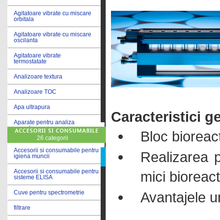
Agitatoare vibrate cu miscare
orbitala
Agitatoare vibrate cu miscare
oscilanta
Agitatoare vibrate
termostatate
Analizoare textura
Analizoare TOC
Apa ultrapura
Caracteristici g
Aparate pentru analiza
cereale
Bloc bioreac
26 categorii
Aparate pentru testare lacuri
si vopsele
Accesorii si consumabile pentru
Realizarea p
igiena muncii
Aparate pentru testare lapte
Accesorii si consumabile pentru
mici bioreac
sisteme ELISA
Autoclave
Avantajele uni
Cuve pentru spectrometrie
Bai de apa
filtrare
Bai de apa vibrate