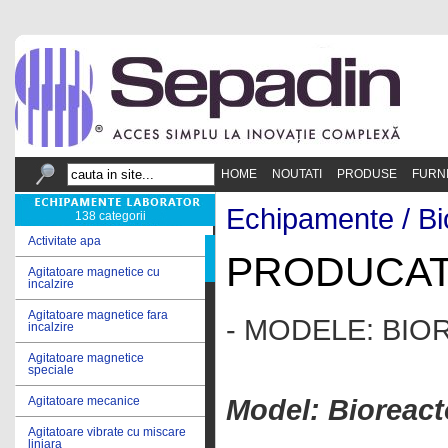
HOME
NOUTATI
PRODUSE
FURN
Echipamente /
Bi
138 categorii
Activitate apa
PRODUCAT
Agitatoare magnetice cu
incalzire
Agitatoare magnetice fara
- MODELE: BIO
incalzire
Agitatoare magnetice
speciale
Model: Bioreact
Agitatoare mecanice
Agitatoare vibrate cu miscare
liniara