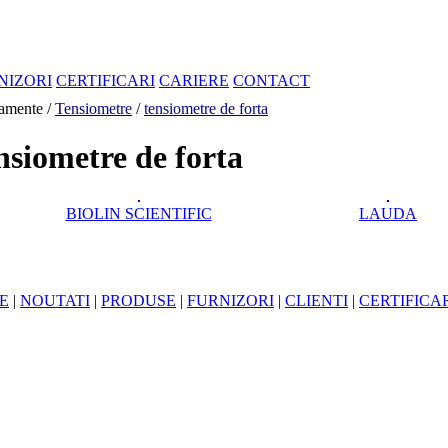
NIZORI
CERTIFICARI
CARIERE
CONTACT
amente /
Tensiometre
/
tensiometre de forta
nsiometre de forta
BIOLIN SCIENTIFIC
LAUDA
E
|
NOUTATI
|
PRODUSE
|
FURNIZORI
|
CLIENTI
|
CERTIFICA