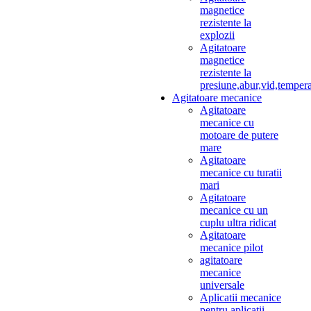
magnetice
rezistente la
explozii
Agitatoare
magnetice
rezistente la
presiune,abur,vid,temper
Agitatoare mecanice
Agitatoare
mecanice cu
motoare de putere
mare
Agitatoare
mecanice cu turatii
mari
Agitatoare
mecanice cu un
cuplu ultra ridicat
Agitatoare
mecanice pilot
agitatoare
mecanice
universale
Aplicatii mecanice
pentru aplicatii