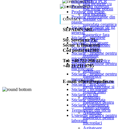
pentru tehnica PCR
fara incalzire cu
Produse din portelan
mai multe pozitii
Produse din teflon
fara incalzire
Produse reutilizabile din
digitale cu
CONTACT
plastic
suprafata ceramica
Sticlarie - produse de uz
SEPADIN SRL
mini agitatoare
general
magnetice fara
Sticlarie - eprubete
Str. Soveja nr 75,
incalzire
Sticlarie - exicatoare
Sector 1, Bucuresti
Mini agitatoare
Sticlarie - palnii
Cod postal 012303
magnetice
Sticlarie - produse pentru
portabile
microbiologie
Tel: +40 722 268 227
Agitatoare magnetice
Sticlarie - produse pentru
+40 21 211 0795
speciale
microscopie
agitatoare
Sticlarie - produse pentru
magnetice
testare sange
E-mail: office@sepadin.ro
industriale pentru
Sticlarie - reactoare
medii vascoase si
Sticlarie - recipiente
volume mari
Sticlarie cu slif
agitatoare
Sticlarie sinterizata
magnetice pentru
Sticlarie volumetrica
culturi celulare
Termometre din sticla
Agitatoare
Ustensile metalice pentru
magnetice pentru
laborator
microplaci
Agitatoare