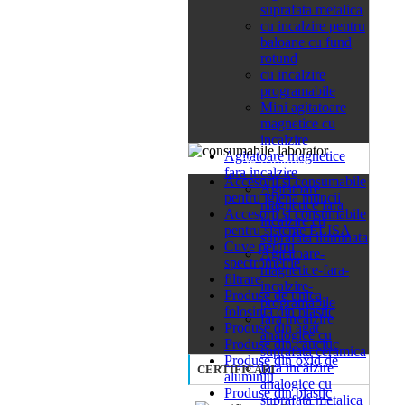
suprafata metalica
cu incalzire pentru
baloane cu fund
rotund
cu incalzire
programabile
Mini agitatoare
magnetice cu
incalzire
Agitatoare magnetice
26 categorii
fara incalzire
Accesorii si consumabile
Agitatoare
pentru igiena muncii
magnetice fara
Accesorii si consumabile
incalzire cu
pentru sisteme ELISA
suprafata iluminata
Cuve pentru
Agitatoare-
spectrometrie
magnetice-fara-
filtrare
incalzire-
Produse de unica
programabile
folosinta din plastic
fara incalzire
Produse din agat
analogice cu
Produse din cauciuc
suprafata ceramica
Produse din oxid de
fara incalzire
CERTIFICARI
aluminiu
analogice cu
Produse din plastic
suprafata metalica