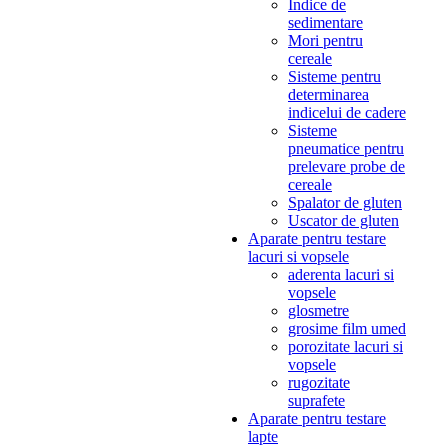
Indice de
sedimentare
Mori pentru
cereale
Sisteme pentru
determinarea
indicelui de cadere
Sisteme
pneumatice pentru
prelevare probe de
cereale
Spalator de gluten
Uscator de gluten
Aparate pentru testare
lacuri si vopsele
aderenta lacuri si
vopsele
glosmetre
grosime film umed
porozitate lacuri si
vopsele
rugozitate
suprafete
Aparate pentru testare
lapte