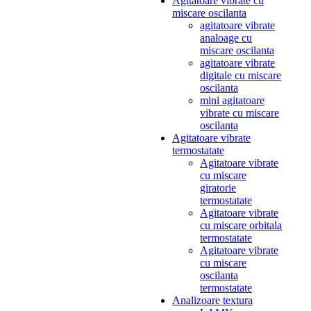
Agitatoare vibrate cu
miscare oscilanta
agitatoare vibrate
analoage cu
miscare oscilanta
agitatoare vibrate
digitale cu miscare
oscilanta
mini agitatoare
vibrate cu miscare
oscilanta
Agitatoare vibrate
termostatate
Agitatoare vibrate
cu miscare
giratorie
termostatate
Agitatoare vibrate
cu miscare orbitala
termostatate
Agitatoare vibrate
cu miscare
oscilanta
termostatate
Analizoare textura