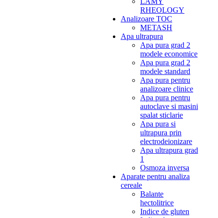
LAMY
RHEOLOGY
Analizoare TOC
METASH
Apa ultrapura
Apa pura grad 2
modele economice
Apa pura grad 2
modele standard
Apa pura pentru
analizoare clinice
Apa pura pentru
autoclave si masini
spalat sticlarie
Apa pura si
ultrapura prin
electrodeionizare
Apa ultrapura grad
1
Osmoza inversa
Aparate pentru analiza
cereale
Balante
hectolitrice
Indice de gluten