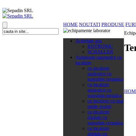
HOME
NOUTATI
PRODUSE
FUR
Echip
138 categorii
Activitate apa
Te
ROTRONIC
SCHALLER
Agitatoare magnetice cu
incalzire
cu incalzire
analogice cu
suprafata ceramica
cu incalzire
analogice cu
HOM
suprafata metalica
cu incalzire cu mai
multe pozitii
cu incalzire
digitale cu
suprafata ceramica
cu incalzire
digitale cu