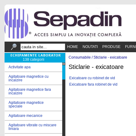
HOME
NOUTATI
PRODUSE
FURN
Consumabile /
Sticlarie - exicatoare
138 categorii
Sticlarie - exicatoare
Activitate apa
Agitatoare magnetice cu
Exicatoare cu robinet de vid
incalzire
Exicatoare fara robinet de vid
Agitatoare magnetice fara
incalzire
Agitatoare magnetice
speciale
Agitatoare mecanice
Agitatoare vibrate cu miscare
liniara