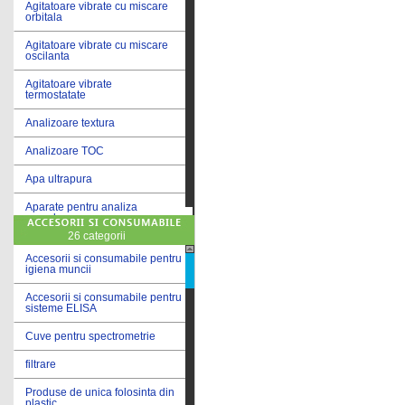
Agitatoare vibrate cu miscare
orbitala
Agitatoare vibrate cu miscare
oscilanta
Agitatoare vibrate
termostatate
Analizoare textura
Analizoare TOC
Apa ultrapura
Aparate pentru analiza
cereale
26 categorii
Aparate pentru testare lacuri
si vopsele
Accesorii si consumabile pentru
igiena muncii
Aparate pentru testare lapte
Accesorii si consumabile pentru
sisteme ELISA
Autoclave
Cuve pentru spectrometrie
Bai de apa
filtrare
Bai de apa vibrate
Produse de unica folosinta din
Bai de calibrare
plastic