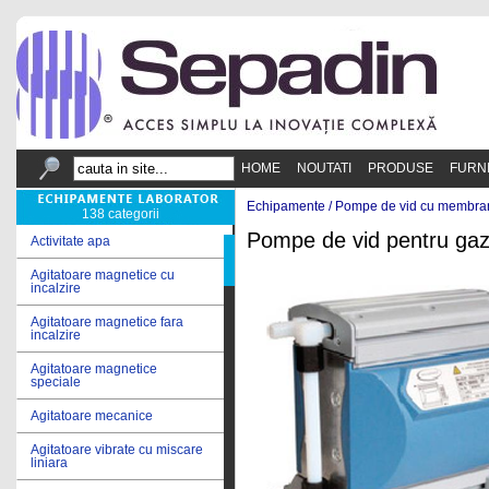
HOME
NOUTATI
PRODUSE
FURN
Echipamente /
Pompe de vid cu membra
138 categorii
Pompe de vid pentru gaze
Activitate apa
Agitatoare magnetice cu
incalzire
Agitatoare magnetice fara
incalzire
Agitatoare magnetice
speciale
Agitatoare mecanice
Agitatoare vibrate cu miscare
liniara