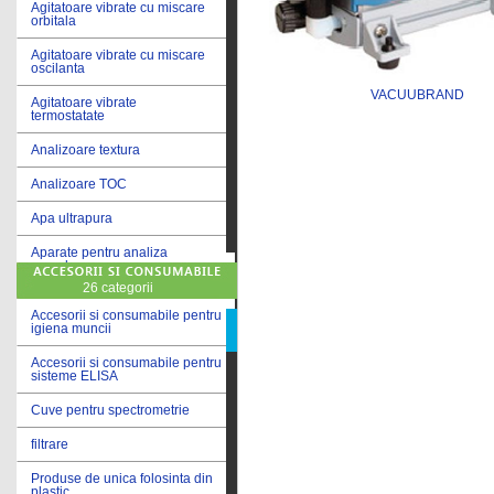
Agitatoare vibrate cu miscare
orbitala
Agitatoare vibrate cu miscare
oscilanta
VACUUBRAND
Agitatoare vibrate
termostatate
Analizoare textura
Analizoare TOC
Apa ultrapura
Aparate pentru analiza
cereale
26 categorii
Aparate pentru testare lacuri
si vopsele
Accesorii si consumabile pentru
igiena muncii
Aparate pentru testare lapte
Accesorii si consumabile pentru
sisteme ELISA
Autoclave
Cuve pentru spectrometrie
Bai de apa
filtrare
Bai de apa vibrate
Produse de unica folosinta din
Bai de calibrare
plastic