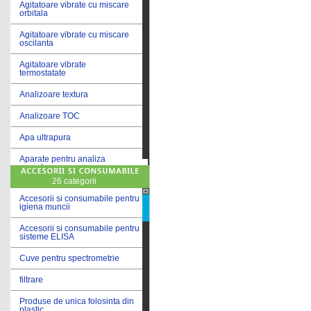
Agitatoare vibrate cu miscare
orbitala
Agitatoare vibrate cu miscare
oscilanta
Agitatoare vibrate
termostatate
Analizoare textura
Analizoare TOC
Apa ultrapura
Aparate pentru analiza
cereale
26 categorii
Aparate pentru testare lacuri
si vopsele
Accesorii si consumabile pentru
igiena muncii
Aparate pentru testare lapte
Accesorii si consumabile pentru
sisteme ELISA
Autoclave
Cuve pentru spectrometrie
Bai de apa
filtrare
Bai de apa vibrate
Produse de unica folosinta din
Bai de calibrare
plastic